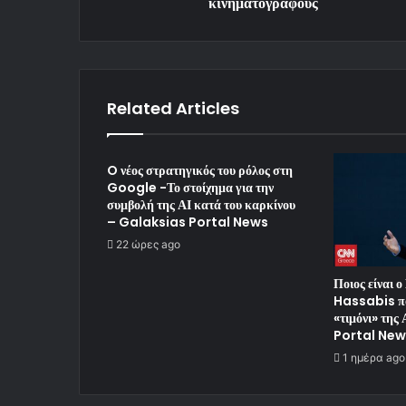
κινηματογράφους
Related Articles
O νέος στρατηγικός του ρόλος στη
Google -Το στοίχημα για την
συμβολή της ΑΙ κατά του καρκίνου
– Galaksias Portal News
22 ώρες ago
Ποιος είναι 
Hassabis πο
«τιμόνι» της
Portal New
1 ημέρα ago