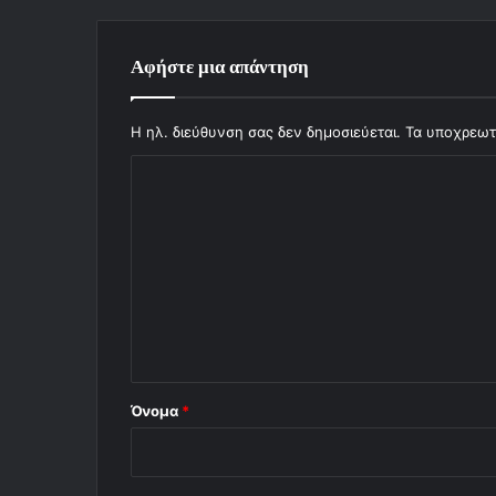
Αφήστε μια απάντηση
Η ηλ. διεύθυνση σας δεν δημοσιεύεται.
Τα υποχρεωτ
Σ
χ
ό
λ
ι
ο
*
Όνομα
*