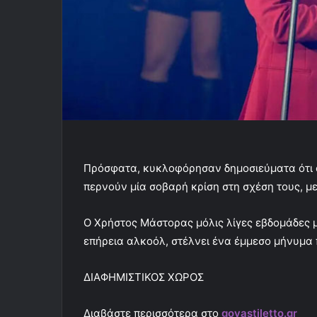
Πρόσφατα, κυκλοφόρησαν δημοσιεύματα ότι
περνούν μία σοβαρή κρίση στη σχέση τους, με τ
Ο Χρήστος Μάστορας μόλις λίγες εβδομάδες μ
επήρεια αλκοόλ, στέλνει ένα έμμεσο μήνυμα
ΔΙΑΦΗΜΙΣΤΙΚΟΣ ΧΩΡΟΣ
Διαβάστε περισσότερα στο
go
v
a
s
t
ile
t
t
o
.
g
r