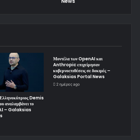
News
Μοντέλα των OpenAI και
Anthropic επιχείρησαν
κυβερνοεπιθέσεις σε δοκιμές –
Galaksias Portal News
2 ημέρες ago
ο Ελληνοκύπριος Demis
υ αναλαμβάνει το
 ΑΙ – Galaksias
s