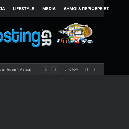
ΣΊΑ
LIFESTYLE
MEDIA
ΔΉΜΟΙ & ΠΕΡΙΦΈΡΕΙΕΣ
Random Article
Sidebar
Στο 3,4% ο πληθωρισμός τον Ιούλιο – Επιμένει η πίεση σε στέγαση και ενέργεια – Galaksias Portal News
Follow