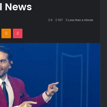
al News
0
107
Less than a minute
ontakte
Odnoklassniki
Pocket