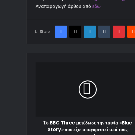
Αναπαραγωγή άρθου από
εδώ
Facebook
X
LinkedIn
Tumblr
Pinterest
Share
Το BBC Three μετέδωσε την ταινία «Blue
Story» που είχε απαγορευτεί από τους