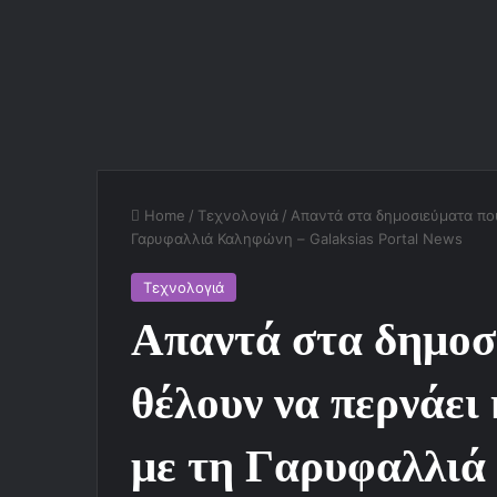
Home
/
Τεχνολογιά
/
Απαντά στα δημοσιεύματα που
Γαρυφαλλιά Καληφώνη – Galaksias Portal News
Τεχνολογιά
Απαντά στα δημοσ
θέλουν να περνάει
με τη Γαρυφαλλι