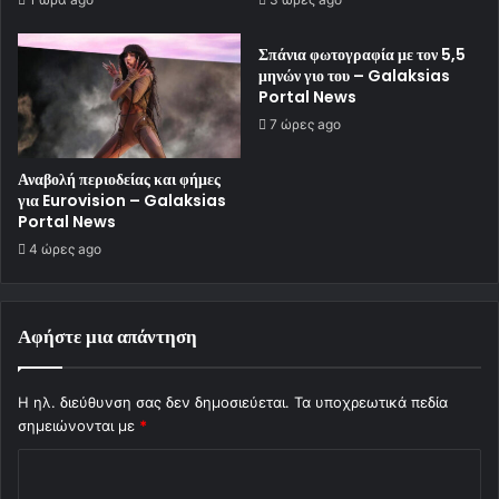
Σπάνια φωτογραφία με τον 5,5
μηνών γιο του – Galaksias
Portal News
7 ώρες ago
Αναβολή περιοδείας και φήμες
για Eurovision – Galaksias
Portal News
4 ώρες ago
Αφήστε μια απάντηση
Η ηλ. διεύθυνση σας δεν δημοσιεύεται.
Τα υποχρεωτικά πεδία
σημειώνονται με
*
Σ