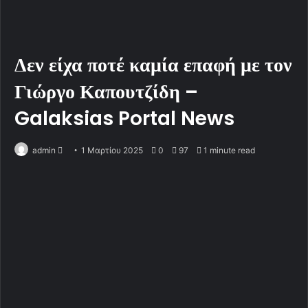
Δεν είχα ποτέ καμία επαφή με τον
Γιώργο Καπουτζίδη –
Galaksias Portal News
admin
S
1 Μαρτίου 2025
0
97
1 minute read
e
n
d
a
n
e
m
a
i