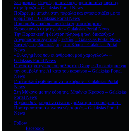
Σε τρυφερές στιγμές με τον επιχειρηματία σύντροφό της
στην Ίμπιζα – Galaksias Portal News
Ποζάρει με μπικίνι στην παραλία και εντυπωσιάζει με το
κορμί της! – Galaksias Portal News
Πυρ ομαδόν από πρώην στελέχη του κόμματος
Καρυστιανού στην ηγεσία – Galaksias Portal News
Την Παρασκευή η δεύτερη πληρωμή των δικαιούχων
Λογαριασμού Αγροτικής Εστίας – Galaksias Portal News
Συνεχίζει τις διακοπές της στο Κάπρι – Galaksias Portal
News
«Ευλογημένος που οι άνθρωποι μού χαμογελούν» –
Galaksias Portal News
O νέος στρατηγικός του ρόλος στη Google -Το στοίχημα για
την συμβολή της ΑΙ κατά του καρκίνου – Galaksias Portal
News
Γιατί πολλοί φοβούνται να τα κόψουν – Galaksias Portal
News
Στη Μύκονο με την κόρη της, Μπιάνκα Κρασσά – Galaksias
Portal News
Η χώρα δεν μπορεί να είναι αιχμάλωτη του ρουσφετιού –
Προτεραιότητα ο πρωτογενής τομεάς – Galaksias Portal
News
Follow
Facebook