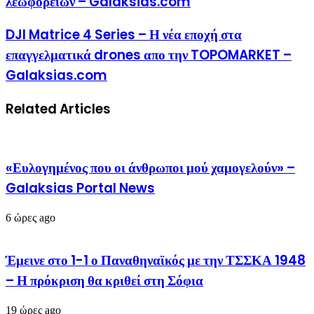
λεωφορείων – Galaksias.com
DJI Matrice 4 Series – Η νέα εποχή στα
επαγγελματικά drones απο την TOPOMARKET –
Galaksias.com
Related Articles
«Ευλογημένος που οι άνθρωποι μού χαμογελούν» –
Galaksias Portal News
6 ώρες ago
Έμεινε στο 1-1 ο Παναθηναϊκός με την ΤΣΣΚΑ 1948
– Η πρόκριση θα κριθεί στη Σόφια
19 ώρες ago