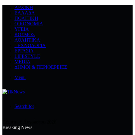
ΑΡΧΙΚΉ
ΕΛΛΆΔΑ
ΠΟΛΙΤΙΚΉ
ΟΙΚΟΝΟΜΊΑ
ΥΓΕΊΑ
ΚΌΣΜΟΣ
ΑΘΛΗΤΙΚΆ
ΤΕΧΝΟΛΟΓΙΆ
ΕΡΓΑΣΊΑ
LIFESTYLE
MEDIA
ΔΉΜΟΙ & ΠΕΡΙΦΈΡΕΙΕΣ
Menu
Search for
Πέμπτη, 6 Αυγούστου 2026
Breaking News