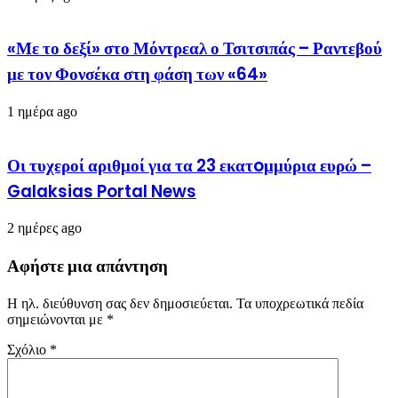
«Με το δεξί» στο Μόντρεαλ ο Τσιτσιπάς – Ραντεβού
με τον Φονσέκα στη φάση των «64»
1 ημέρα ago
Οι τυχεροί αριθμοί για τα 23 εκατoμμύρια ευρώ –
Galaksias Portal News
2 ημέρες ago
Αφήστε μια απάντηση
Η ηλ. διεύθυνση σας δεν δημοσιεύεται.
Τα υποχρεωτικά πεδία
σημειώνονται με
*
Σχόλιο
*