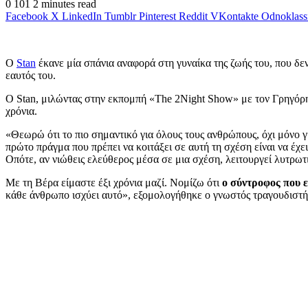
0
101
2 minutes read
Facebook
X
LinkedIn
Tumblr
Pinterest
Reddit
VKontakte
Odnoklass
Ο
Stan
έκανε μία σπάνια αναφορά στη γυναίκα της ζωής του, που δεν 
εαυτός του.
Ο Stan, μιλώντας στην εκπομπή «The 2Night Show» με τον Γρηγόρη Α
χρόνια.
«Θεωρώ ότι το πιο σημαντικό για όλους τους ανθρώπους, όχι μόνο γι
πρώτο πράγμα που πρέπει να κοιτάξει σε αυτή τη σχέση είναι να έχει 
Οπότε, αν νιώθεις ελεύθερος μέσα σε μια σχέση, λειτουργεί λυτρωτι
Με τη Βέρα είμαστε έξι χρόνια μαζί. Νομίζω ότι
ο σύντροφος που ε
κάθε άνθρωπο ισχύει αυτό», εξομολογήθηκε ο γνωστός τραγουδιστή