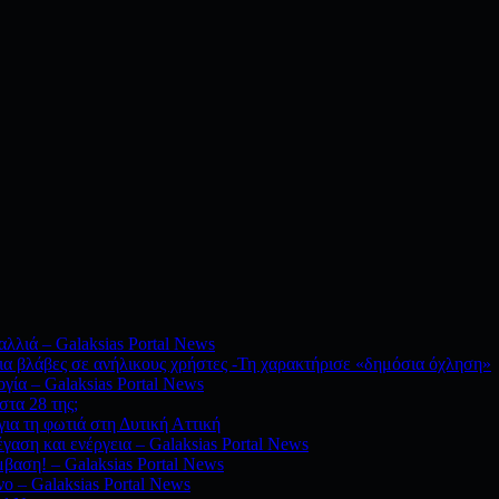
λλιά – Galaksias Portal News
ια βλάβες σε ανήλικους χρήστες -Τη χαρακτήρισε «δημόσια όχληση»
ογία – Galaksias Portal News
στα 28 της;
ια τη φωτιά στη Δυτική Αττική
γαση και ενέργεια – Galaksias Portal News
μβαση! – Galaksias Portal News
νο – Galaksias Portal News