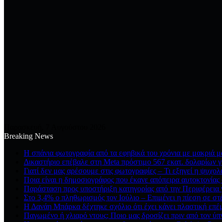
Παρασκευή, 7 Αυγούστου 2026
Breaking News
Η σπάνια φωτογραφία από τα εφηβικά του χρόνια με μακριά μα
Δικαστήριο επέβαλε στη Meta πρόστιμο 567 εκατ. δολαρίων γ
Γιατί δεν μας αρέσουμε στις φωτογραφίες – Τι εξηγεί η ψυχολ
Ποια είναι η δημοσιογράφος που έκανε απόπειρα αυτοκτονίας 
Παράσταση προς υποστήριξη κατηγορίας από την Περιφέρεια γ
Στο 3,4% ο πληθωρισμός τον Ιούλιο – Επιμένει η πίεση σε στέ
Η Δανάη Μπάρκα δέχτηκε σχόλιο ότι έχει κάνει πλαστική επέ
Παγωμένο ή χλιαρό ντους; Ποιο μας δροσίζει πριν από τον ύπ