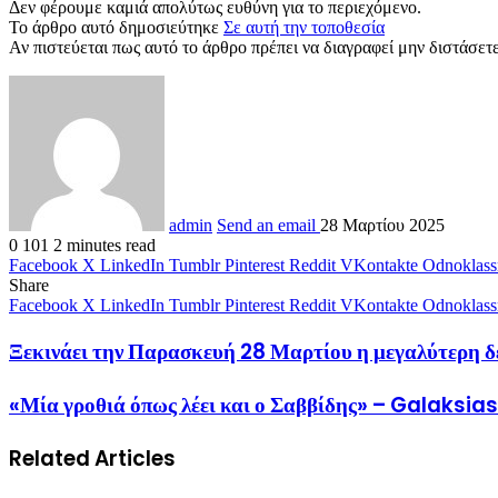
Δεν φέρουμε καμιά απολύτως ευθύνη για το περιεχόμενο.
Το άρθρο αυτό δημοσιεύτηκε
Σε αυτή την τοποθεσία
Αν πιστεύεται πως αυτό το άρθρο πρέπει να διαγραφεί μην διστάσετε 
admin
Send an email
28 Μαρτίου 2025
0
101
2 minutes read
Facebook
X
LinkedIn
Tumblr
Pinterest
Reddit
VKontakte
Odnoklass
Share
Facebook
X
LinkedIn
Tumblr
Pinterest
Reddit
VKontakte
Odnoklass
Ξεκινάει την Παρασκευή 28 Μαρτίου η μεγαλύτερη δε
«Μία γροθιά όπως λέει και ο Σαββίδης» – Galaksia
Related Articles