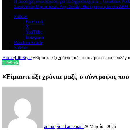
Η αυστηρή ανακοίνωση για τα δημοσιεύματα – Galaksias Port
Συνάντηση Μητσοτάκη- Αγγελούδη: Θα έχουμε μία νέα ΔΕΘ τ
Follow
Facebook
X
YouTube
Instagram
Random Article
Sidebar
Home
/
LifeStyle
/
«Είμαστε έξι χρόνια μαζί, ο σύντροφος που επιλέγο
LifeStyle
«Είμαστε έξι χρόνια μαζί, ο σύντροφος που
admin
Send an email
28 Μαρτίου 2025