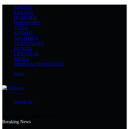
ΑΡΧΙΚΉ
ΕΛΛΆΔΑ
ΠΟΛΙΤΙΚΉ
ΟΙΚΟΝΟΜΊΑ
ΥΓΕΊΑ
ΚΌΣΜΟΣ
ΑΘΛΗΤΙΚΆ
ΤΕΧΝΟΛΟΓΙΆ
ΕΡΓΑΣΊΑ
LIFESTYLE
MEDIA
ΔΉΜΟΙ & ΠΕΡΙΦΈΡΕΙΕΣ
Menu
Search for
Πέμπτη, 6 Αυγούστου 2026
Breaking News