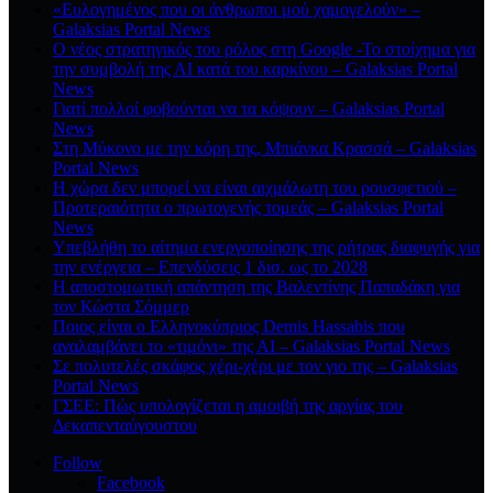
«Ευλογημένος που οι άνθρωποι μού χαμογελούν» –
Galaksias Portal News
O νέος στρατηγικός του ρόλος στη Google -Το στοίχημα για
την συμβολή της ΑΙ κατά του καρκίνου – Galaksias Portal
News
Γιατί πολλοί φοβούνται να τα κόψουν – Galaksias Portal
News
Στη Μύκονο με την κόρη της, Μπιάνκα Κρασσά – Galaksias
Portal News
Η χώρα δεν μπορεί να είναι αιχμάλωτη του ρουσφετιού –
Προτεραιότητα ο πρωτογενής τομεάς – Galaksias Portal
News
Υπεβλήθη το αίτημα ενεργοποίησης της ρήτρας διαφυγής για
την ενέργεια – Επενδύσεις 1 δισ. ως το 2028
Η αποστομωτική απάντηση της Βαλεντίνης Παπαδάκη για
τον Κώστα Σόμμερ
Ποιος είναι ο Ελληνοκύπριος Demis Hassabis που
αναλαμβάνει το «τιμόνι» της ΑΙ – Galaksias Portal News
Σε πολυτελές σκάφος χέρι-χέρι με τον γιο της – Galaksias
Portal News
ΓΣΕΕ: Πώς υπολογίζεται η αμοιβή της αργίας του
Δεκαπενταύγουστου
Follow
Facebook