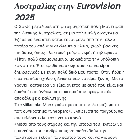
Αυστραλίας στην Eurovision
2025
Ο Go-Jo μεγάλωσε στη μικρή αγροτική πόλη Μάντζιμαπ
της Δυτικής Αυστραλίας, σε μια πολυμελή οικογένεια.
Έζησε σε ένα σπίτι κατασκευασμένο από τον Γάλλο
πατέρα του από ανακυκλωμένα υλικά, χωρίς βασικές
υποδομές όπως ηλεκτρικό ρεύμα, νερό, ή τηλέφωνο.
«Ήταν πολύ απομονωμένο, μακριά από την υπόλοιπη
κοινότητα. Έτσι έμαθα να σκέφτομαι και να είμαι
δημιουργικός με έναν πολύ δικό μου τρόπο. Όταν ήρθε η
ώρα να πάω σχολείο, ένιωσα σαν να είμαι ξένος. Με τα
χρόνια, κατάφερα να είμαι άνετος με αυτό που είμαι και
έμαθα ότι οι άνθρωποι το εκτιμούσαν πραγματικά»
αποκάλυψε ο καλλιτέχνης.
Το «Milkshake Man» γράφτηκε από τον ίδιο μαζί με το
ποπ συγκρότημα «Sheppard». Ελπίζει ότι το τραγούδι θα
αποτελέσει «κίνητρο» για το κοινό.
«Μέσα από τους στίχους και την ιστορία του, ελπίζω να
εμπνεύσω τους ανθρώπους να αισθανθούν την
πολύχρωμη εκδοχή του εαυτού τους και να νιώσουν