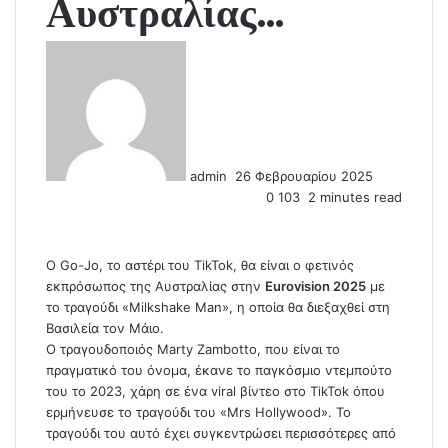
Αυστραλίας…
S
e
n
d
a
n
admin
26 Φεβρουαρίου 2025
e
0
103
2 minutes read
m
a
i
l
Ο Go-Jo, τo αστέρι του TikTok, θα είναι ο φετινός
εκπρόσωπος της Αυστραλίας στην
Eurovision 2025
με
το τραγούδι «Milkshake Man», η οποία θα διεξαχθεί στη
Βασιλεία τον Μάιο.
Ο τραγουδοποιός Marty Zambotto, που είναι το
πραγματικό του όνομα, έκανε το παγκόσμιο ντεμπούτο
του το 2023, χάρη σε ένα viral βίντεο στο TikTok όπου
ερμήνευσε το τραγούδι του «Mrs Hollywood». Το
τραγούδι του αυτό έχει συγκεντρώσει περισσότερες από