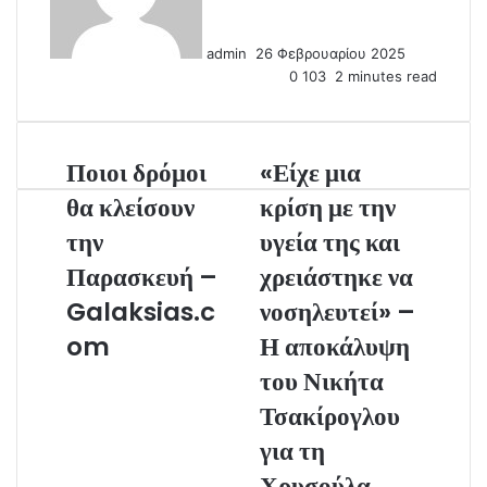
a
n
admin
26 Φεβρουαρίου 2025
e
0
103
2 minutes read
m
a
i
l
Ποιοι δρόμοι
«Είχε μια
θα κλείσουν
κρίση με την
την
υγεία της και
Παρασκευή –
χρειάστηκε να
Galaksias.c
νοσηλευτεί» –
om
Η αποκάλυψη
του Νικήτα
Τσακίρογλου
για τη
Χρυσούλα