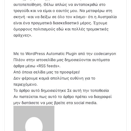
αυτοπεποίθηση. Θέλω απλώς να ανταποκριθώ στο
τραγούδι και να είμαι ο εαυτός μου. Να μεταφέρω στη
σκηνή -και να δείξω σε όλο τον κόσμο- ότι η Αυστραλία
είναι ένα πραγματικά διασκεδαστικό μέρος. Έχουμε
όμορφους πολιτισμούς εδώ και πολλές τρομακτικές
αράχνες».
Με το
WordPress Automatic Plugin
από την
codecanyon
Πλέον στην ιστοσελίδα μας δημοσιεύονται αυτόματα
άρθρα μέσω «RSS feeds».
Από όποια σελίδα μας τα προσφέρει!
Δεν φέρουμε καμιά απολύτως ευθύνη για το
περιεχόμενο.
Το άρθρο αυτό δημοσιεύτηκε
Σε αυτή την τοποθεσία
Αν πιστεύεται πως αυτό το άρθρο πρέπει να διαγραφεί
μην διστάσετε να μας βρείτε στα social media.
S
e
n
d