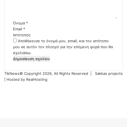
ο
*
Όνομα
*
Email
*
Ιστότοπος
Αποθήκευσε το όνομά μου, email, και τον ιστότοπο
μου σε αυτόν τον πλοηγό για την επόμενη φορά που θα
σχολιάσω.
TikNews© Copyright 2026, All Rights Reserved |
Sakkas projects
| Hosted by
RealHosting
Facebook
X
YouTube
Instagram
Facebook
X
WhatsApp
Telegram
Viber
Back
to
top