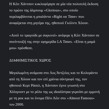
Η Κέιτ Χάντσον κυκλοφόρησε σε μία νέα πολυτελή έκδοση
το πρώτο της άλμπουμ «Glorious», στο οποίο
περιλαμβάνεται η μπαλάντα «Right on Time» που
αναφέρεται στη μητέρα της, ηθοποιό Γκόλντι Χόουν.
«Αυτό το τραγούδι με συγκινεί» ανέφερε η Κέιτ Χάντσον σε
συνέντευξή της στην εφημερίδα LA Times. «Είναι η μαμά
μου» πρόσθεσε.
ΔΙΑΦΗΜΙΣΤΙΚΟΣ ΧΩΡΟΣ
Μεγαλωμένη ανάμεσα στο Λος Άντζελες και το Κολοράντο
από τη Χόουν και τον επί χρόνια σύντροφό της, τον
ηθοποιό Κερτ Ράσελ, η Χάντσον έγινε γνωστή στο
Χόλιγουντ με το ρόλο της ως ιδεαλίστρια γκρούπι με εμμονή
με τη ροκ και το όνομα Πένι Λέιν στο «Almost Famous»
του 2000.