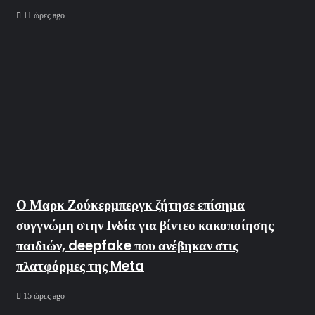
11 ώρες ago
Ο Μαρκ Ζούκερμπεργκ ζήτησε επίσημα
συγγνώμη στην Ινδία για βίντεο κακοποίησης
παιδιών, deepfake που ανέβηκαν στις
πλατφόρμες της Meta
15 ώρες ago