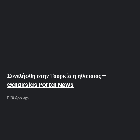
Συνελήφθη στην Τουρκία η ηθοποιός –
Galaksias Portal News
20 ώρες ago