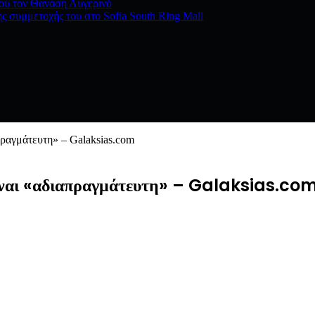
νού τον Θανάση Αυγερινό
ς συμμετοχής του στο Sofia South Ring Mall
ραγμάτευτη» – Galaksias.com
ίναι «αδιαπραγμάτευτη» – Galaksias.co