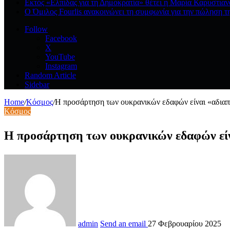
Εκτός «Ελπίδας για τη Δημοκρατία» θέτει η Μαρία Καρυστια
Ο Όμιλος Fourlis ανακοινώνει τη συμφωνία για την πώληση τη
Follow
Facebook
X
YouTube
Instagram
Random Article
Sidebar
Home
/
Κόσμος
/
Η προσάρτηση των ουκρανικών εδαφών είναι «αδιαπ
Κόσμος
Η προσάρτηση των ουκρανικών εδαφών ε
admin
Send an email
27 Φεβρουαρίου 2025