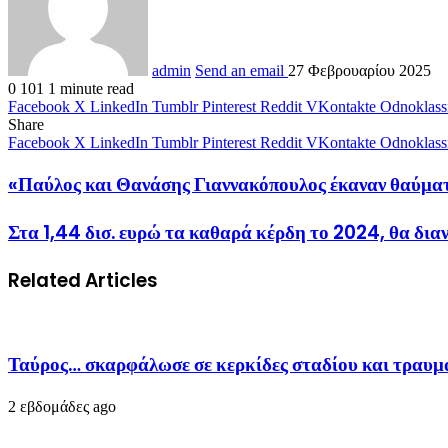
admin
Send an email
27 Φεβρουαρίου 2025
0
101
1 minute read
Facebook
X
LinkedIn
Tumblr
Pinterest
Reddit
VKontakte
Odnoklass
Share
Facebook
X
LinkedIn
Tumblr
Pinterest
Reddit
VKontakte
Odnoklass
«Παύλος και Θανάσης Γιαννακόπουλος έκαναν θαύμα
Στα 1,44 δισ. ευρώ τα καθαρά κέρδη το 2024, θα δια
Related Articles
Ταύρος… σκαρφάλωσε σε κερκίδες σταδίου και τραυ
2 εβδομάδες ago