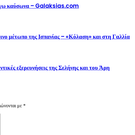
λόγω καύσωνα – Galaksias.com
ινο μέτωπο της Ισπανίας – «Κόλαση» και στη Γαλλία
ντικές εξερευνήσεις της Σελήνης και του Άρη
ιώνονται με
*