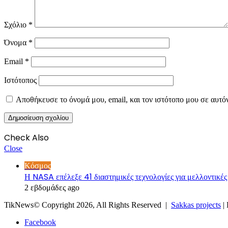
Σχόλιο
*
Όνομα
*
Email
*
Ιστότοπος
Αποθήκευσε το όνομά μου, email, και τον ιστότοπο μου σε αυτό
Check Also
Close
Κόσμος
Η NASA επέλεξε 41 διαστημικές τεχνολογίες για μελλοντικές
2 εβδομάδες ago
TikNews© Copyright 2026, All Rights Reserved |
Sakkas projects
|
Facebook