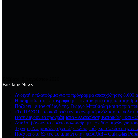
Σάββατο, 8 Αυγούστου 2026
Breaking News
Ανοιχτή η πλατφόρμα για το πρόγραμμα απασχόλησης 8.000 α
Η αδημοσίευτη φωτογραφία με τον σύντροφό της από την Ίμπι
Ποζάρει με τον σύζυγό της, Γιώργο Μπούσαλη και τα τρία παι
«Το ΠΑΣΟΚ υποκαθιστά την οικονομική ανάλυση με πολιτική
Πότε λήγουν τα προγράμματα «Ανακαίνιση Κατοικίας» και «Σπ
Απολαμβάνουν το πρώτο καλοκαίρι με τον δύο μηνών γιο τους
Τεχνητή Νοημοσύνη σχεδιάζει νέους ιούς και σοκάρει την επι
Ποζάρει στα 63 της με μπικίνι στην παραλία! – Galaksias Port