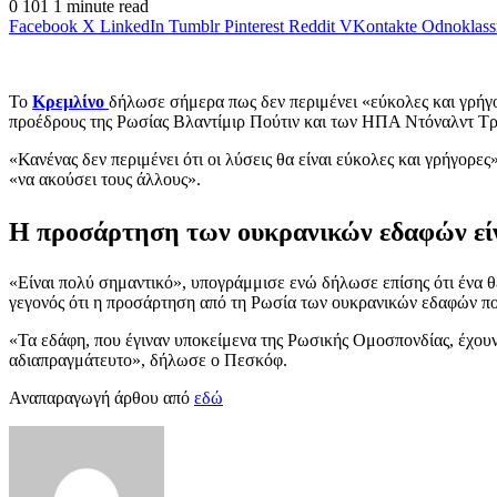
0
101
1 minute read
Facebook
X
LinkedIn
Tumblr
Pinterest
Reddit
VKontakte
Odnoklass
Το
Κρεμλίνο
δήλωσε σήμερα πως δεν περιμένει «εύκολες και γρήγο
προέδρους της Ρωσίας Βλαντίμιρ Πούτιν και των ΗΠΑ Ντόναλντ Τ
«Κανένας δεν περιμένει ότι οι λύσεις θα είναι εύκολες και γρήγο
«να ακούσει τους άλλους».
Η προσάρτηση των ουκρανικών εδαφών εί
«Είναι πολύ σημαντικό», υπογράμμισε ενώ δήλωσε επίσης ότι ένα 
γεγονός ότι η προσάρτηση από τη Ρωσία των ουκρανικών εδαφών πο
«Τα εδάφη, που έγιναν υποκείμενα της Ρωσικής Ομοσπονδίας, έχου
αδιαπραγμάτευτο», δήλωσε ο Πεσκόφ.
Αναπαραγωγή άρθου από
εδώ