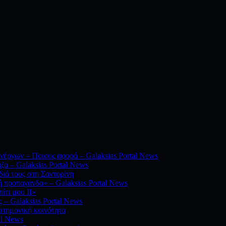
νέργων – Ποιους αφορά – Galaksias Portal News
ζα – Galaksias Portal News
διά τους στη Σαντορίνη
 προπαγάνδα» – Galaksias Portal News
ίτι μου ΙΙ»
 – Galaksias Portal News
στημονική κοινότητα
al News