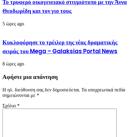
Το τρυφερό οικογενειακό στιγμιότυπο με την Άννα
Θεοδωρίδη και τον γιο τους
5 ώρες ago
Κυκλοφόρησε το τρέιλερ της νέας δραματικής
σειράς του Mega – Galaksias Portal News
8 ώρες ago
Αφήστε μια απάντηση
Η ηλ. διεύθυνση σας δεν δημοσιεύεται.
Τα υποχρεωτικά πεδία
σημειώνονται με
*
Σχόλιο
*