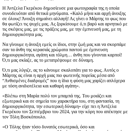
Η Άντζελα Γκερέκου δημοσίευσε μια φωτογραφία της η οποία
συνοδευόταν από θετικά μηνύματα. «Καλό μήνα και αρχή άνοιξης
σε όλους! Άνοιξη σημαίνει αλλαγή! Ας γίνει ο Μάρτης το φως που
θα φωτίζει τις ψυχές μας. Ας ξορκίσουμε ό,τι βαρύ και αρνητικό με
τις σκέψεις μας, με τις πράξεις μας, με την έμπνευσή μας, με τη
δημιουργικότητα μας.
Να γίνουμε η άνοιξη εμείς οι ίδιοι, στην ζωή μας και να σκορπάμε
σαν τα άνθη της κερασιάς χρώματα παντού με έμπνευση
δημιουργικότητα, αγάπη και τόλμη… άνθη που γίνονται καρποί!
Ό,τι μας σκίαζε, ας το μετατρέψουμε σε δύναμη.
Ό,τι μας λύγιζε, ας το κάνουμε σκαλοπάτι για το φως. Αυτός ο
Μάρτης ας είναι η αρχή μιας πιο φωτεινής πορείας μέσα από
“Ανθισμένες διαδρομές” που η ίδια η φύση μας χαρίζει απλόχερα
με τόση ανιδιοτέλεια και καθαρή αγάπη».
«Βλέπω στη Μαρία πολύ τον μπαμπά της. Του μοιάζει και
εξωτερικά και σε σημεία του χαρακτήρα του, στη φαντασία, τη
δημιουργικότητα, την εσωτερική δύναμη» είχε πει η Άντζελα
Γκερέκου τον Σεπτέμβριο του 2024, για την κόρη που απέκτησε με
τον Τόλη Βοσκόπουλο.
«Ο Τόλης ήταν τόσο δυνατός εσωτερικά, όσο και