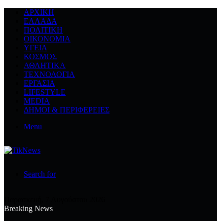
ΑΡΧΙΚΉ
ΕΛΛΆΔΑ
ΠΟΛΙΤΙΚΉ
ΟΙΚΟΝΟΜΊΑ
ΥΓΕΊΑ
ΚΌΣΜΟΣ
ΑΘΛΗΤΙΚΆ
ΤΕΧΝΟΛΟΓΙΆ
ΕΡΓΑΣΊΑ
LIFESTYLE
MEDIA
ΔΉΜΟΙ & ΠΕΡΙΦΈΡΕΙΕΣ
Menu
Search for
Παρασκευή, 7 Αυγούστου 2026
Breaking News