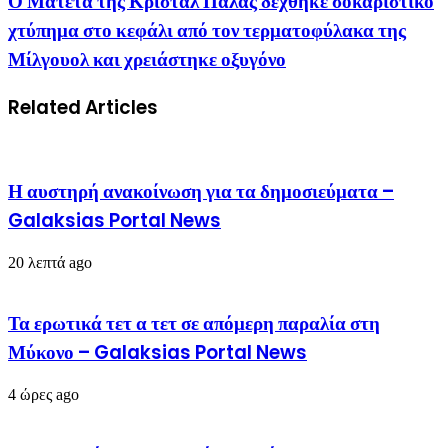
Ο Ματετά της Κρίσταλ Πάλας δέχθηκε σοκαριστικό
χτύπημα στο κεφάλι από τον τερματοφύλακα της
Μίλγουολ και χρειάστηκε οξυγόνο
Related Articles
Η αυστηρή ανακοίνωση για τα δημοσιεύματα –
Galaksias Portal News
20 λεπτά ago
Τα ερωτικά τετ α τετ σε απόμερη παραλία στη
Μύκονο – Galaksias Portal News
4 ώρες ago