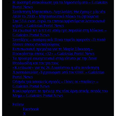
Η αυστηρή ανακοίνωση για τα δημοσιεύματα – Galaksias
Portal News
Συνάντηση Μητσοτάκη- Αγγελούδη: Θα έχουμε μία νέα
ΔΕΘ το 2030 – Μητροπολιτικό πάρκο το ζητούμενο
Στα 53,6 εκατ. ευρώ τα επαναλαμβανόμενα λειτουργικά
κέρδη – Galaksias Portal News
Τα ερωτικά τετ α τετ σε απόμερη παραλία στη Μύκονο –
Galaksias Portal News
Συντάξεις – αναδρομικά: Ποια ταμεία αφορούν -Τι ποσά
δίνουν στους συνταξιούχους
Εντυπωσιακή πρεμιέρα για τη Μαρία Σάκκαρη –
Προκρίνεται στους «32» – Galaksias Portal News
Το τρυφερό οικογενειακό στιγμιότυπο με την Άννα
Θεοδωρίδη και τον γιο τους
«Κλείδωσε» για τις 26 Αυγούστου η νέα συνάντηση
Χριστοδουλίδη -Έρχιουρμαν υπό τον ΟΗΕ – Galaksias
Portal News
Οδηγός για ασφαλείς αγορές – Ποιες οι «παγίδες» –
Galaksias Portal News
Κυκλοφόρησε το τρέιλερ της νέας δραματικής σειράς του
Mega – Galaksias Portal News
Follow
Facebook
X