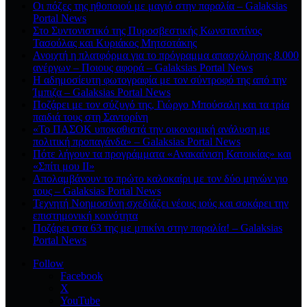
Οι πόζες της ηθοποιού με μαγιό στην παραλία – Galaksias
Portal News
Στο Συντονιστικό της Πυροσβεστικής Κωνσταντίνος
Τασούλας και Κυριάκος Μητσοτάκης
Ανοιχτή η πλατφόρμα για το πρόγραμμα απασχόλησης 8.000
ανέργων – Ποιους αφορά – Galaksias Portal News
Η αδημοσίευτη φωτογραφία με τον σύντροφό της από την
Ίμπιζα – Galaksias Portal News
Ποζάρει με τον σύζυγό της, Γιώργο Μπούσαλη και τα τρία
παιδιά τους στη Σαντορίνη
«Το ΠΑΣΟΚ υποκαθιστά την οικονομική ανάλυση με
πολιτική προπαγάνδα» – Galaksias Portal News
Πότε λήγουν τα προγράμματα «Ανακαίνιση Κατοικίας» και
«Σπίτι μου ΙΙ»
Απολαμβάνουν το πρώτο καλοκαίρι με τον δύο μηνών γιο
τους – Galaksias Portal News
Τεχνητή Νοημοσύνη σχεδιάζει νέους ιούς και σοκάρει την
επιστημονική κοινότητα
Ποζάρει στα 63 της με μπικίνι στην παραλία! – Galaksias
Portal News
Follow
Facebook
X
YouTube