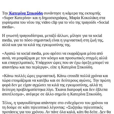
Την
Κατερίνα Στικούδη
συνάντησε η κάμερα της εκπομπής
«Super Κατερίνα» και η δημοσιογράφος, Μαρία Κοκολάκη στα
γυρίσματα του νέου της video clip για το νέο της τραγούδι «Social
media».
Η γνωστή τραγουδίστρια, μεταξύ άλλων, μίλησε για τα social
media, για το πόσο σημαντική είναι η γυμναστική στη ζωή της,
αλλά και για τα κιλά της εγκυμοσύνης της.
«Αγαπώ τα social media, μου αρέσει να εκφράζομαι μέσα από
αυτά, να μοιράζομαι με τον κόσμο και προσωπικές στιγμές αλλά
και επαγγελματικές. Υπάρχουν ώρες που αν έχω όρεξη μπορεί να
απαντήσω και πιο περίεργα», είπε η Κατερίνα Στικούδη.
«Κάνω πολλές ώρες γυμναστική. Κάνω crossfit πολλά χρόνια και
τώρα ετοιμάζομαι να κατέβω και σε δεύτερους αγώνες. Την πρώτη
φορά δεν με είχαν αγχώσει τα κιλά της εγκυμοσύνης, αλλά τη
δεύτερη προβληματίστηκα λίγο. Έκανα διατροφή και δεν έβλεπα
αποτέλεσμα», ανέφερε σε άλλο σημείο η Κατερίνα Στικούδη.
Τέλος, η τραγουδίστρια απάντησε στο ενδεχόμενο του χρόνου να
τη δούμε σε κάτι τηλεοπτικό λέγοντας: «Συζητάω τηλεοπτικές
προτάσεις για του χρόνου. Αν πάνε όλα καλά, κάτι θα δείτε. Δεν θα