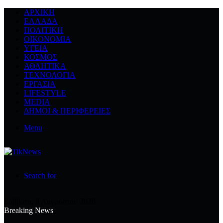
ΑΡΧΙΚΉ
ΕΛΛΆΔΑ
ΠΟΛΙΤΙΚΉ
ΟΙΚΟΝΟΜΊΑ
ΥΓΕΊΑ
ΚΌΣΜΟΣ
ΑΘΛΗΤΙΚΆ
ΤΕΧΝΟΛΟΓΙΆ
ΕΡΓΑΣΊΑ
LIFESTYLE
MEDIA
ΔΉΜΟΙ & ΠΕΡΙΦΈΡΕΙΕΣ
Menu
Search for
Σάββατο, 8 Αυγούστου 2026
Breaking News