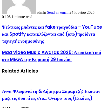
admin
Send an email
24 Ιουνίου 2025
0
106
1 minute read
Ψεύτικες μπάντες και fake τραγούδια – YouTube
και Spotify κατακλύζονται από (υπο)προϊόντα
τεχνητής νοημοσύνης
Mad Video Music Awards 2025: Αποκλειστικά
στο MEGA την Κυριακή 29 Ιουνίου
Related Articles
Αννα Φλωρινιώτη & Δήμητρα Σαμαρτζή: Έκοψαν
μαζί τις δυο πίτες στο… Όνειρο τους (Εικόνες)