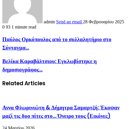
admin
Send an email
28 Φεβρουαρίου 2025
0
93
1 minute read
Παύλος Ορκόπουλος από το συλλαλητήριο στο
Σύνταγμα...
Βελίκα Καραβάλτσιου: Εγκλωβίστηκε η
δημοσιογράφος...
Related Articles
Αννα Φλωρινιώτη & Δήμητρα Σαμαρτζή: Έκοψαν
μαζί τις δυο πίτες στο… Όνειρο τους (Εικόνες)
24 Μαρτίου 2026