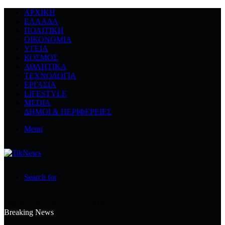
ΑΡΧΙΚΉ
ΕΛΛΆΔΑ
ΠΟΛΙΤΙΚΉ
ΟΙΚΟΝΟΜΊΑ
ΥΓΕΊΑ
ΚΌΣΜΟΣ
ΑΘΛΗΤΙΚΆ
ΤΕΧΝΟΛΟΓΙΆ
ΕΡΓΑΣΊΑ
LIFESTYLE
MEDIA
ΔΉΜΟΙ & ΠΕΡΙΦΈΡΕΙΕΣ
Menu
Search for
Παρασκευή, 7 Αυγούστου 2026
Breaking News