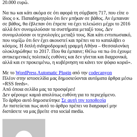
20.000 ευρώ.
Να πω και κάτι ακόμα σε ότι αφορά τη σύμβαση 717, που είπε ο
ίδιος ο κ. Παπαδημητρίου ότι δεν μπήκαν σε βάθος. Αν έμπαιναν
σε βάθος, θα έβλεπαν ότι έπρεπε να έχει τελειώσει μέχρι το 2016
αλλά δεν συνομιλούσαν τα συστήματα μεταξύ τους. Δεν
συνομιλούσαν οι τεχνολογίες μεταξύ τους. Και κάτι εντυπωσιακό,
που νομίζω ότι δεν έχει ακουστεί και πρέπει να το καταλάβει ο
κόσμος. Η διπλή σιδηροδρομική γραμμή Αθήνα – Θεσσαλονίκη
ολοκληρώθηκε το 2017. Που θα έμπαινε; Θέλω να πω ότι έχουμε
αντικειμενικές πολιτικές ευθύνες και δεν γίνεται και διαχρονικά,
αλλά και εν προκειμένω, η κυβέρνηση να κάνει τον ψόφιο κοριό».
Με το
WordPress Automatic Plugin
από την
codecanyon
Πλέον στην ιστοσελίδα μας δημοσιεύονται αυτόματα άρθρα μέσω
«RSS feeds».
Από όποια σελίδα μας τα προσφέρει!
Δεν φέρουμε καμιά απολύτως ευθύνη για το περιεχόμενο.
Το άρθρο αυτό δημοσιεύτηκε
Σε αυτή την τοποθεσία
Αν πιστεύεται πως αυτό το άρθρο πρέπει να διαγραφεί μην
διστάσετε να μας βρείτε στα social media.