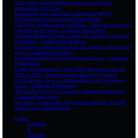
Ποια είναι η δημοσιογράφος που έκανε απόπειρα
αυτοκτονίας στα 28 της;
Παράσταση προς υποστήριξη κατηγορίας από την
Περιφέρεια για τη φωτιά στη Δυτική Αττική
Στο 3,4% ο πληθωρισμός τον Ιούλιο – Επιμένει η πίεση σε
στέγαση και ενέργεια – Galaksias Portal News
Η Δανάη Μπάρκα δέχτηκε σχόλιο ότι έχει κάνει πλαστική
επέμβαση! – Galaksias Portal News
Παγωμένο ή χλιαρό ντους; Ποιο μας δροσίζει πριν από τον
ύπνο – Galaksias Portal News
Η αυστηρή ανακοίνωση για τα δημοσιεύματα – Galaksias
Portal News
Συνάντηση Μητσοτάκη- Αγγελούδη: Θα έχουμε μία νέα
ΔΕΘ το 2030 – Μητροπολιτικό πάρκο το ζητούμενο
Στα 53,6 εκατ. ευρώ τα επαναλαμβανόμενα λειτουργικά
κέρδη – Galaksias Portal News
Τα ερωτικά τετ α τετ σε απόμερη παραλία στη Μύκονο –
Galaksias Portal News
Συντάξεις – αναδρομικά: Ποια ταμεία αφορούν -Τι ποσά
δίνουν στους συνταξιούχους
Follow
Facebook
X
YouTube