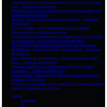
Απολαμβάνουν το πρώτο καλοκαίρι με τον δύο μηνών γιο
τους – Galaksias Portal News
Τεχνητή Νοημοσύνη σχεδιάζει νέους ιούς και σοκάρει την
επιστημονική κοινότητα
Ποζάρει στα 63 της με μπικίνι στην παραλία! – Galaksias
Portal News
Εκτός «Ελπίδας για τη Δημοκρατία» θέτει η Μαρία
Καρυστιανού τον Θανάση Αυγερινό
Ο Όμιλος Fourlis ανακοινώνει τη συμφωνία για την πώληση
της συμμετοχής του στο Sofia South Ring Mall
Το Ελεγκτικό ακύρωσε τον διαγωνισμό για ενεργειακη
αναβάθμιση – Ορισε νέο για τις 10 Σεπτέμβρη – Galaksias
Portal News
Όσα ξέρουμε μέχρι τώρα για το πολυαναμενόμενο video
game – Galaksias Portal News
Η εμμηνόπαυση πριν τα 40 αυξάνει πολύ τον κίνδυνο
υπέρτασης – Galaksias Portal News
Οικογενειακές διακοπές στην Πάρο με τα έξι παιδιά τους! –
Galaksias Portal News
Η σπάνια φωτογραφία από τα εφηβικά του χρόνια με μακριά
μαλλιά – Galaksias Portal News
Follow
Facebook
X