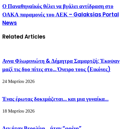
Ο Παναθηναϊκός θέλει να βγάλει αντίδραση στο
ΟΑΚΑ παραμονές του ΑΕΚ – Galaksias Portal
News
Related Articles
Αννα Φλωρινιώτη & Δήμητρα Σαμαρτζή: Έκοψαν
μαζί τις δυο πίτες στο… Όνειρο τους (Εικόνες)
24 Μαρτίου 2026
Ένας έρωτας δοκιμάζεται… και μια γυναίκα…
18 Μαρτίου 2026
Δεν ήταν Βερολίνο… ήταν “φρένο”