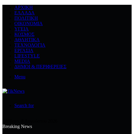
ΑΡΧΙΚΉ
ΕΛΛΆΔΑ
ΠΟΛΙΤΙΚΉ
ΟΙΚΟΝΟΜΊΑ
ΥΓΕΊΑ
ΚΌΣΜΟΣ
ΑΘΛΗΤΙΚΆ
ΤΕΧΝΟΛΟΓΙΆ
ΕΡΓΑΣΊΑ
LIFESTYLE
MEDIA
ΔΉΜΟΙ & ΠΕΡΙΦΈΡΕΙΕΣ
Menu
Search for
Σάββατο, 8 Αυγούστου 2026
Breaking News