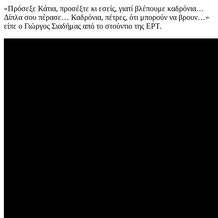
«Πρόσεξε Κάτια, προσέξτε κι εσείς, γιατί βλέπουμε καδρόνια…
Δίπλα σου πέρασε… Καδρόνια, πέτρες, ότι μπορούν να βρουν…»
είπε ο Γιώργος Σιαδήμας από το στούντιο της ΕΡΤ.