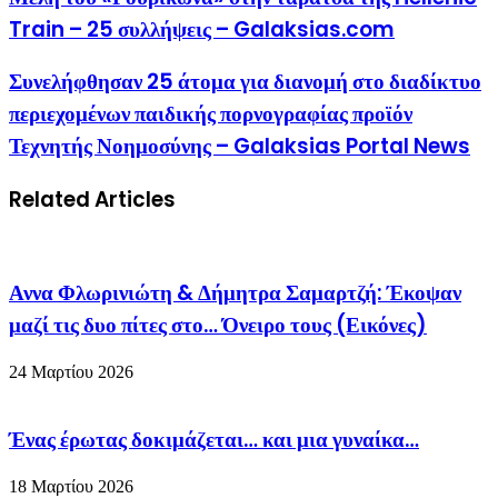
Train – 25 συλλήψεις – Galaksias.com
Συνελήφθησαν 25 άτομα για διανομή στο διαδίκτυο
περιεχομένων παιδικής πορνογραφίας προϊόν
Τεχνητής Νοημοσύνης – Galaksias Portal News
Related Articles
Αννα Φλωρινιώτη & Δήμητρα Σαμαρτζή: Έκοψαν
μαζί τις δυο πίτες στο… Όνειρο τους (Εικόνες)
24 Μαρτίου 2026
Ένας έρωτας δοκιμάζεται… και μια γυναίκα…
18 Μαρτίου 2026