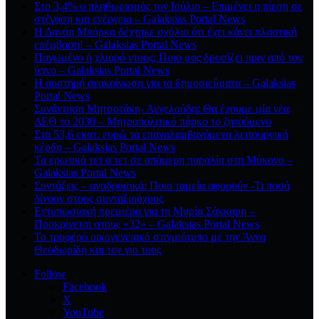
Στο 3,4% ο πληθωρισμός τον Ιούλιο – Επιμένει η πίεση σε
στέγαση και ενέργεια – Galaksias Portal News
Η Δανάη Μπάρκα δέχτηκε σχόλιο ότι έχει κάνει πλαστική
επέμβαση! – Galaksias Portal News
Παγωμένο ή χλιαρό ντους; Ποιο μας δροσίζει πριν από τον
ύπνο – Galaksias Portal News
Η αυστηρή ανακοίνωση για τα δημοσιεύματα – Galaksias
Portal News
Συνάντηση Μητσοτάκη- Αγγελούδη: Θα έχουμε μία νέα
ΔΕΘ το 2030 – Μητροπολιτικό πάρκο το ζητούμενο
Στα 53,6 εκατ. ευρώ τα επαναλαμβανόμενα λειτουργικά
κέρδη – Galaksias Portal News
Τα ερωτικά τετ α τετ σε απόμερη παραλία στη Μύκονο –
Galaksias Portal News
Συντάξεις – αναδρομικά: Ποια ταμεία αφορούν -Τι ποσά
δίνουν στους συνταξιούχους
Εντυπωσιακή πρεμιέρα για τη Μαρία Σάκκαρη –
Προκρίνεται στους «32» – Galaksias Portal News
Το τρυφερό οικογενειακό στιγμιότυπο με την Άννα
Θεοδωρίδη και τον γιο τους
Follow
Facebook
X
YouTube