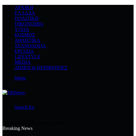
ΑΡΧΙΚΉ
ΕΛΛΆΔΑ
ΠΟΛΙΤΙΚΉ
ΟΙΚΟΝΟΜΊΑ
ΥΓΕΊΑ
ΚΌΣΜΟΣ
ΑΘΛΗΤΙΚΆ
ΤΕΧΝΟΛΟΓΙΆ
ΕΡΓΑΣΊΑ
LIFESTYLE
MEDIA
ΔΉΜΟΙ & ΠΕΡΙΦΈΡΕΙΕΣ
Menu
Search for
Παρασκευή, 7 Αυγούστου 2026
Breaking News