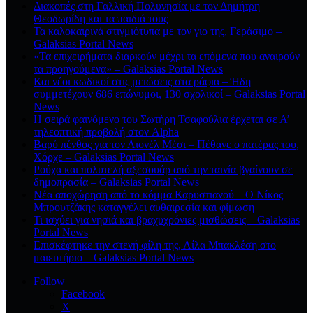
Διακοπές στη Γαλλική Πολυνησία με τον Δημήτρη
Θεοδωρίδη και τα παιδιά τους
Τα καλοκαιρινά στιγμιότυπα με τον γιο της, Γεράσιμο –
Galaksias Portal News
«Τα επιχειρήματα διαρκούν μέχρι τα επόμενα που αναιρούν
τα προηγούμενα» – Galaksias Portal News
Και νέοι κωδικοί στις μειώσεις στα ράφια – Ήδη
συμμετέχουν 686 επώνυμοι, 130 σχολικοί – Galaksias Portal
News
Η σειρά φαινόμενο του Σωτήρη Τσαφούλια έρχεται σε Α’
τηλεοπτική προβολή στον Alpha
Βαρύ πένθος για τον Λιονέλ Μέσι – Πέθανε ο πατέρας του,
Χόρχε – Galaksias Portal News
Ρούχα και πολυτελή αξεσουάρ από την ταινία βγαίνουν σε
δημοπρασία – Galaksias Portal News
Νέα αποχώρηση από το κόμμα Καρυστιανού – Ο Νίκος
Μπρουτζάκης καταγγέλει αυθαιρεσία και φίμωση
Τι ισχύει για νησιά και βραχυχρόνιες μισθώσεις – Galaksias
Portal News
Επισκέφτηκε την στενή φίλη της, Λίλα Μπακλέση στο
μαιευτήριο – Galaksias Portal News
Follow
Facebook
X