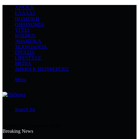
ΑΡΧΙΚΉ
ΕΛΛΆΔΑ
ΠΟΛΙΤΙΚΉ
ΟΙΚΟΝΟΜΊΑ
ΥΓΕΊΑ
ΚΌΣΜΟΣ
ΑΘΛΗΤΙΚΆ
ΤΕΧΝΟΛΟΓΙΆ
ΕΡΓΑΣΊΑ
LIFESTYLE
MEDIA
ΔΉΜΟΙ & ΠΕΡΙΦΈΡΕΙΕΣ
Menu
Search for
Κυριακή, 9 Αυγούστου 2026
Breaking News