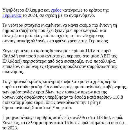
Υψηλότερο έλλειμμα και
χρέος
κατέγραψε το κράτος της
Γερμανίας
το 2024, σε σχέση με το αναμενόμενο.
Τα νεότερα στοιχεία αναμένεται να κάνει ακόμα πιο έντονη τη
δημόσια συζήτηση που έχει ξεκινήσει προεκλογικά -και
συνεχίζεται μετεκλογικά- σε σχέση με το ενδεχόμενης
συνταγματικής αλλαγής στο φρένο χρέους της Γερμανίας.
Συγκεκριμένα, το κράτος δαπάνησε περίπου 119 δισ. ευρώ
(δηλαδή ένα ποσό που αντιστοιχεί περίπου στο μισό ΑΕΠ της
Ελλάδας!) περισσότερα από όσα εισέπραξε, ενώ παράλληλα,
επιπλέον, οι αδύναμες εξαγωγές προκάλεσαν συρρίκνωση της
οικονομίας.
Το γερμανικό κράτος κατέγραψε υψηλότερο νέο χρέος πέρυσι
παρά τα έσοδα ρεκόρ. Οι δαπάνες της ομοσπονδιακής κυβέρνησης,
των ομόσπονδων κρατιδίων, των τοπικών αρχών και της
κοινωνικής ασφάλισης υπερέβησαν τα έσοδα κατά περίπου 118,8
δισεκατομμύρια ευρώ, όπως ανακοίνωσε την Τρίτη η
Ομοσπονδιακή Στατιστική Υπηρεσία.
Προηγουμένως, ο αριθμός αυτός είχε ανέλθει στα 113 δισ. ευρώ.
Συνεπώς, το έλλειμμα ήταν κατά 15 δισ. ευρώ υψηλότερο από ό,τι
το 2023.