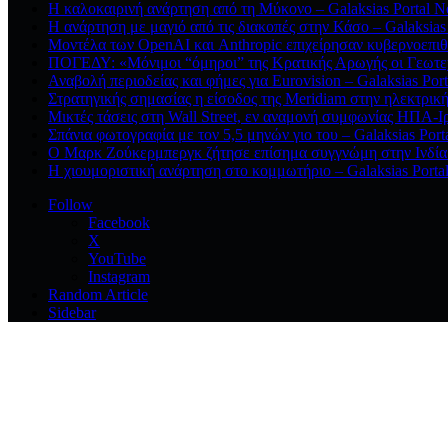
Η καλοκαιρινή ανάρτηση από τη Μύκονο – Galaksias Portal 
Η ανάρτηση με μαγιό από τις διακοπές στην Κάσο – Galaksias
Μοντέλα των OpenAI και Anthropic επιχείρησαν κυβερνοεπιθέ
ΠΟΓΕΔΥ: «Μόνιμοι “όμηροι” της Κρατικής Αρωγής οι Γεωτε
Αναβολή περιοδείας και φήμες για Eurovision – Galaksias Por
Στρατηγικής σημασίας η είσοδος της Meridiam στην ηλεκτρικ
Μικτές τάσεις στη Wall Street, εν αναμονή συμφωνίας ΗΠΑ-Ιρ
Σπάνια φωτογραφία με τον 5,5 μηνών γιο του – Galaksias Por
Ο Μαρκ Ζούκερμπεργκ ζήτησε επίσημα συγγνώμη στην Ινδία γ
Η χιουμοριστική ανάρτηση στο κομμωτήριο – Galaksias Porta
Follow
Facebook
X
YouTube
Instagram
Random Article
Sidebar