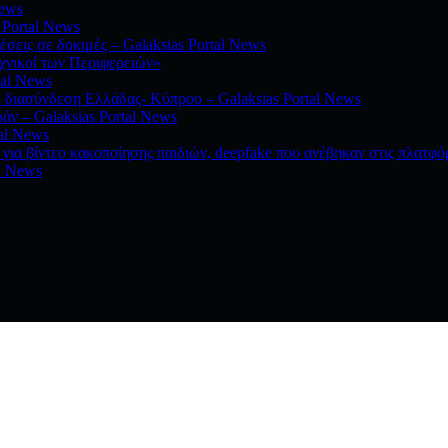
News
 Portal News
σεις σε δοκιμές – Galaksias Portal News
χνικοί των Περιφερειών»
tal News
ή διασύνδεση Ελλάδας- Κύπρου – Galaksias Portal News
άν – Galaksias Portal News
tal News
ια βίντεο κακοποίησης παιδιών, deepfake που ανέβηκαν στις πλατφό
l News