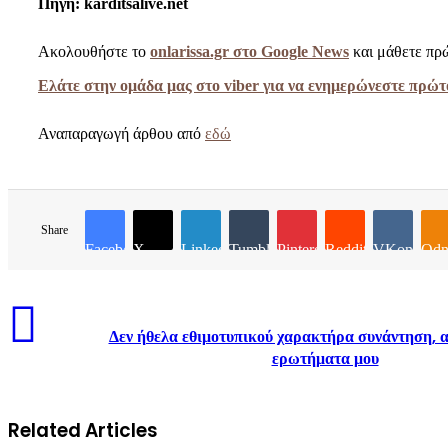
Πηγή: karditsalive.net
Ακολουθήστε το
onlarissa.gr στο Google News
και μάθετε πρώ
Ελάτε στην ομάδα μας στο viber για να ενημερώνεστε πρώτο
Αναπαραγωγή άρθου από
εδώ
Share
Facebook
X
LinkedIn
Tumblr
Pinterest
Reddit
VKontakte
Odn
Δεν ήθελα εθιμοτυπικού χαρακτήρα συνάντηση, 
ερωτήματα μου
Related Articles