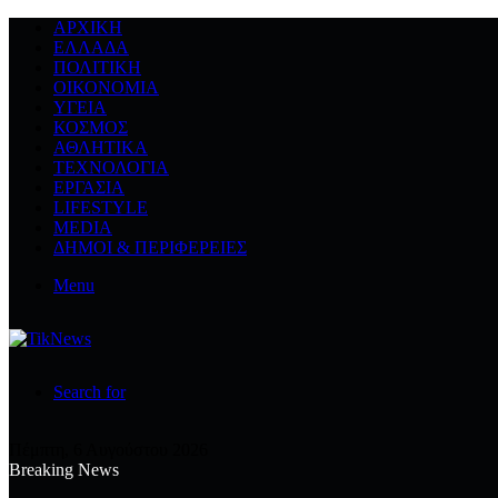
ΑΡΧΙΚΉ
ΕΛΛΆΔΑ
ΠΟΛΙΤΙΚΉ
ΟΙΚΟΝΟΜΊΑ
ΥΓΕΊΑ
ΚΌΣΜΟΣ
ΑΘΛΗΤΙΚΆ
ΤΕΧΝΟΛΟΓΙΆ
ΕΡΓΑΣΊΑ
LIFESTYLE
MEDIA
ΔΉΜΟΙ & ΠΕΡΙΦΈΡΕΙΕΣ
Menu
Search for
Πέμπτη, 6 Αυγούστου 2026
Breaking News