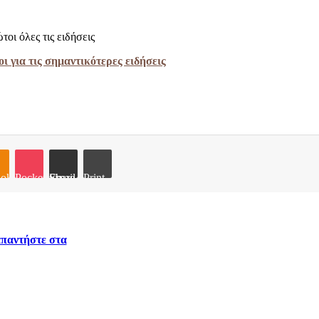
τοι όλες τις ειδήσεις
ι για τις σημαντικότερες ειδήσεις
oklassniki
Pocket
Share via Email
Print
απαντήστε στα