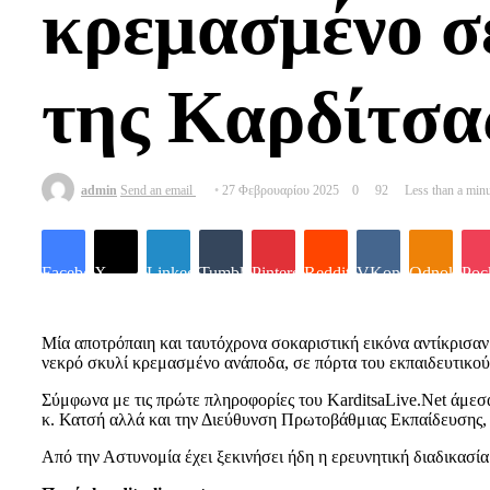
κρεμασμένο σ
της Καρδίτσα
admin
Send an email
27 Φεβρουαρίου 2025
0
92
Less than a min
Facebook
X
LinkedIn
Tumblr
Pinterest
Reddit
VKontakte
Odnoklassn
Poc
Μία αποτρόπαιη και ταυτόχρονα σοκαριστική εικόνα αντίκρισαν
νεκρό σκυλί κρεμασμένο ανάποδα, σε πόρτα του εκπαιδευτικού
Σύμφωνα με τις πρώτε πληροφορίες του KarditsaLive.Net άμεσα
κ. Κατσή αλλά και την Διεύθυνση Πρωτοβάθμιας Εκπαίδευσης, 
Από την Αστυνομία έχει ξεκινήσει ήδη η ερευνητική διαδικασία