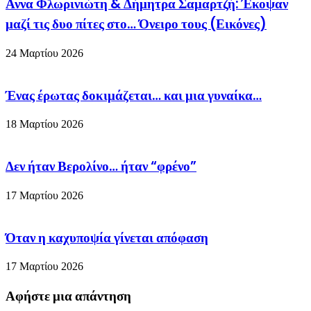
Αννα Φλωρινιώτη & Δήμητρα Σαμαρτζή: Έκοψαν
μαζί τις δυο πίτες στο… Όνειρο τους (Εικόνες)
24 Μαρτίου 2026
Ένας έρωτας δοκιμάζεται… και μια γυναίκα…
18 Μαρτίου 2026
Δεν ήταν Βερολίνο… ήταν “φρένο”
17 Μαρτίου 2026
Όταν η καχυποψία γίνεται απόφαση
17 Μαρτίου 2026
Αφήστε μια απάντηση