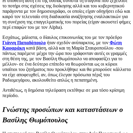
Η υπόθεση αυτή επί της ουσίας συνιστά τη σταγόνα που ξεχείλισε
το ποτήρι στις σχέσεις της διοίκησης αλλά και του κυβερνητικού
παράγοντα µε τον δηµοσιογράφο, οι οποίες είχαν οδηγήσει εδώ και
καιρό τον τελευταίο στη διαδικασία αναζήτησης εναλλακτικών για
τη συνέχιση της επαγγελµατικής του πορείας (είχαν ακουστεί φήµες
περί επαφών του µε τον Alpha).
Εσχάτως, µάλιστα, ο δίαυλος επικοινωνίας του µε τον πρόεδρο
Γιάννη Παπαδόπουλο
ήταν σχεδόν ανύπαρκτος, µε τον
Φώτη
Καφαράκη
κατά βάση, αλλά και τη Μαρία Σταυροπούλου -που
πάντως παρέµενε µέχρι την ώρα που γράφονταν αυτές οι γραµµές
στη θέση της, µε τον Βασίλη Θωµόπουλο να αποφασίζει για το
µέλλον- σε ένα δεύτερο επίπεδο να θεωρούνται ως οι κύριοι
υπαίτιοι του ζητήµατος που προκλήθηκε και θα µπορούσε κάλλιστα
να είχε αποφευχθεί, αν, όπως έλεγαν πρόσωπα πέριξ του
Ραδιοµεγάρου, ακολουθείτο απλώς η πεπατηµένη.
Αντιθέτως, η δηµόσια τηλεόραση εκτέθηκε σε µια τόσο κρίσιµη
περίοδο.
Γνώστης προσώπων και καταστάσεων ο
Βασίλης Θωμόπουλος