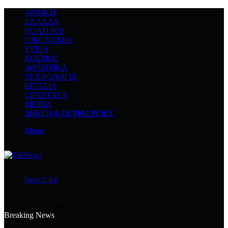
ΑΡΧΙΚΉ
ΕΛΛΆΔΑ
ΠΟΛΙΤΙΚΉ
ΟΙΚΟΝΟΜΊΑ
ΥΓΕΊΑ
ΚΌΣΜΟΣ
ΑΘΛΗΤΙΚΆ
ΤΕΧΝΟΛΟΓΙΆ
ΕΡΓΑΣΊΑ
LIFESTYLE
MEDIA
ΔΉΜΟΙ & ΠΕΡΙΦΈΡΕΙΕΣ
Menu
Search for
Πέμπτη, 6 Αυγούστου 2026
Breaking News