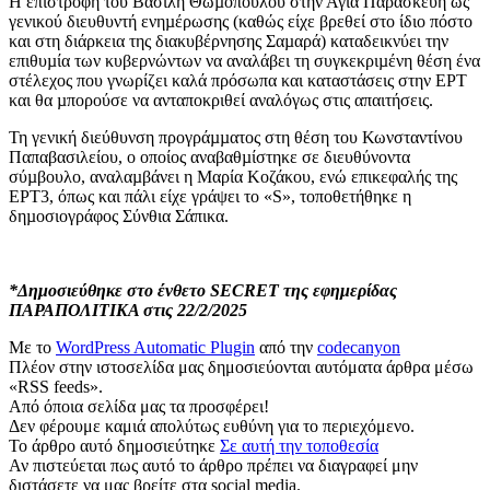
Η επιστροφή του Βασίλη Θωµόπουλου στην Αγία Παρασκευή ως
γενικού διευθυντή ενηµέρωσης (καθώς είχε βρεθεί στο ίδιο πόστο
και στη διάρκεια της διακυβέρνησης Σαµαρά) καταδεικνύει την
επιθυµία των κυβερνώντων να αναλάβει τη συγκεκριµένη θέση ένα
στέλεχος που γνωρίζει καλά πρόσωπα και καταστάσεις στην ΕΡΤ
και θα µπορούσε να ανταποκριθεί αναλόγως στις απαιτήσεις.
Τη γενική διεύθυνση προγράµµατος στη θέση του Κωνσταντίνου
Παπαβασιλείου, ο οποίος αναβαθµίστηκε σε διευθύνοντα
σύµβουλο, αναλαµβάνει η Μαρία Κοζάκου, ενώ επικεφαλής της
ΕΡΤ3, όπως και πάλι είχε γράψει το «S», τοποθετήθηκε η
δηµοσιογράφος Σύνθια Σάπικα.
*Δημοσιεύθηκε στο ένθετο SECRET της εφημερίδας
ΠΑΡΑΠΟΛΙΤΙΚΑ στις 22/2/2025
Με το
WordPress Automatic Plugin
από την
codecanyon
Πλέον στην ιστοσελίδα μας δημοσιεύονται αυτόματα άρθρα μέσω
«RSS feeds».
Από όποια σελίδα μας τα προσφέρει!
Δεν φέρουμε καμιά απολύτως ευθύνη για το περιεχόμενο.
Το άρθρο αυτό δημοσιεύτηκε
Σε αυτή την τοποθεσία
Αν πιστεύεται πως αυτό το άρθρο πρέπει να διαγραφεί μην
διστάσετε να μας βρείτε στα social media.