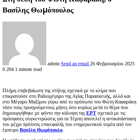
Βασίλης Θωµόπουλος
admin
Send an email
26 Φεβρουαρίου 2025
0
204
1 minute read
Πλήρη επιβεβαίωση της στήλης σχετικά µε το κλίµα που
επικρατούσε στο Ραδιοµέγαρο της Αγίας Παρασκευής, αλλά και
στο Μέγαρο Μαξίµου γύρω από το πρόσωπο του Φώτη Καφαράκη
τόσο τους προηγούµενους µήνες όσο κυρίως µετά το θέµα που
δηµιουργήθηκε µε φόντο την κάλυψη της
ΕΡΤ
σχετικά µε τις
πρόσφατες συγκεντρώσεις για τα Τέµπη αποτελεί η αντικατάσταση
του µέχρι πρότινος επικεφαλής του ενηµερωτικού τοµέα από τον
έµπειρο
Βασίλη Θωµόπουλο
.