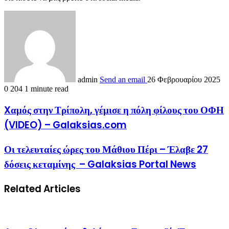
admin
Send an email
26 Φεβρουαρίου 2025
0
204
1 minute read
Xαμός στην Τρίπολη, γέμισε η πόλη φίλους του ΟΦΗ
(VIDEO) – Galaksias.com
Οι τελευταίες ώρες του Μάθιου Πέρι – Έλαβε 27
δόσεις κεταμίνης – Galaksias Portal News
Related Articles