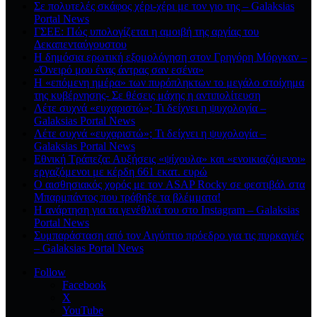
Σε πολυτελές σκάφος χέρι-χέρι με τον γιο της – Galaksias
Portal News
ΓΣΕΕ: Πώς υπολογίζεται η αμοιβή της αργίας του
Δεκαπενταύγουστου
Η δημόσια ερωτική εξομολόγηση στον Γρηγόρη Μόργκαν –
«Όνειρό μου ένας άντρας σαν εσένα»
Η «επόμενη ημέρα» των πυρόπληκτων το μεγάλο στοίχημα
της κυβέρνησης- Σε θέσεις μάχης η αντιπολίτευση
Λέτε συχνά «ευχαριστώ»; Τι δείχνει η ψυχολογία –
Galaksias Portal News
Λέτε συχνά «ευχαριστώ»; Τι δείχνει η ψυχολογία –
Galaksias Portal News
Εθνική Τράπεζα: Αυξήσεις «ψίχουλα» και «ενοικιαζόμενοι»
εργαζόμενοι με κέρδη 661 εκατ. ευρώ
Ο αισθησιακός χορός με τον ASAP Rocky σε φεστιβάλ στα
Μπαρμπάντος που τράβηξε τα βλέμματα!
Η ανάρτηση για τα γενέθλιά του στο Instagram – Galaksias
Portal News
Συμπαράσταση από τον Αιγύπτιο πρόεδρο για τις πυρκαγιές
– Galaksias Portal News
Follow
Facebook
X
YouTube