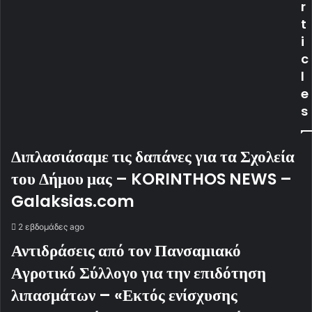
r
t
i
c
l
e
s
Διπλασιάσαμε τις δαπάνες για τα Σχολεία
του Δήμου μας – KORINTHOS NEWS –
Galaksias.com
2 εβδομάδες ago
Αντιδράσεις από τον Πανσαμιακό
Αγροτικό Σύλλογο για την επιδότηση
λιπασμάτων – «Εκτός ενίσχυσης