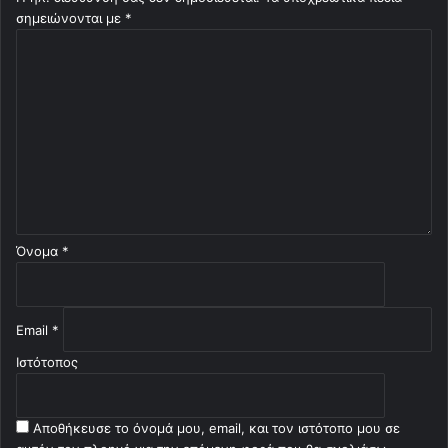
σημειώνονται με
*
Σ
χ
ό
λ
ι
ο
*
Όνομα
*
Email
*
Ιστότοπος
Αποθήκευσε το όνομά μου, email, και τον ιστότοπο μου σε