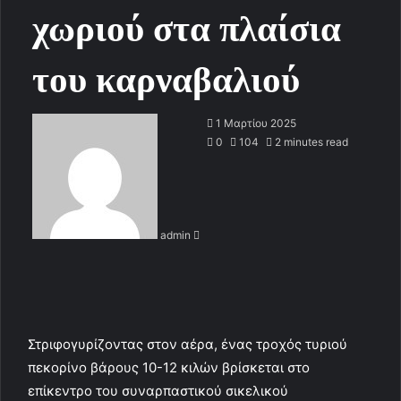
χωριού στα πλαίσια
του καρναβαλιού
S
1 Μαρτίου 2025
e
0
104
2 minutes read
n
d
a
n
admin
e
m
a
i
l
Στριφογυρίζοντας στον αέρα, ένας τροχός τυριού
πεκορίνο βάρους 10-12 κιλών βρίσκεται στο
επίκεντρο του συναρπαστικού σικελικού