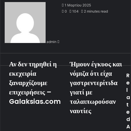
S
1 Μαρτίου 2025
e
0
104
2 minutes read
n
d
a
n
admin
e
m
a
i
Αν δεν τηρηθεί η
Ήμουν έγκυος και
l
εκεχειρία
νόμιζα ότι είχα
R
ξαναρχίζουμε
γαστρεντερίτιδα
e
l
επιχειρήσεις –
γιατί με
a
Galaksias.com
ταλαιπωρούσαν
t
ναυτίες
e
d
A