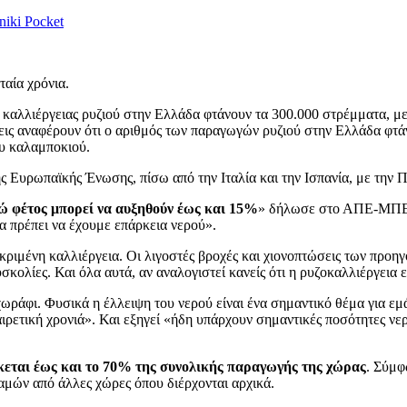
niki
Pocket
αία χρόνια.
 καλλιέργειας ρυζιού στην Ελλάδα φτάνουν τα 300.000 στρέμματα, με
εις αναφέρουν ότι ο αριθμός των παραγωγών ρυζιού στην Ελλάδα φτάνει
ου καλαμποκιού.
Ευρωπαϊκής Ένωσης, πίσω από την Ιταλία και την Ισπανία, με την Π
νώ φέτος μπορεί να αυξηθούν έως και 15%
» δήλωσε στο ΑΠΕ-ΜΠΕ ο
α πρέπει να έχουμε επάρκεια νερού».
εκριμένη καλλιέργεια. Οι λιγοστές βροχές και χιονοπτώσεις των προη
σκολίες. Και όλα αυτά, αν αναλογιστεί κανείς ότι η ρυζοκαλλιέργεια 
ράφι. Φυσικά η έλλειψη του νερού είναι ένα σημαντικό θέμα για εμάς
ιρετική χρονιά». Και εξηγεί «ήδη υπάρχουν σημαντικές ποσότητες νερ
κεται έως και το 70% της συνολικής παραγωγής της χώρας
. Σύμφ
οταμών από άλλες χώρες όπου διέρχονται αρχικά.