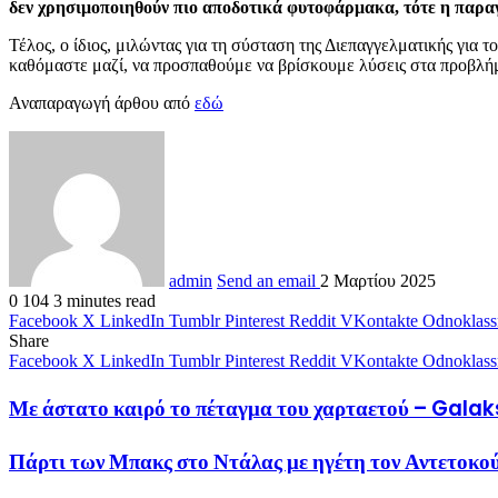
δεν χρησιμοποιηθούν πιο αποδοτικά φυτοφάρμακα, τότε η παρα
Τέλος, ο ίδιος, μιλώντας για τη σύσταση της Διεπαγγελματικής για 
καθόμαστε μαζί, να προσπαθούμε να βρίσκουμε λύσεις στα προβλήμ
Αναπαραγωγή άρθου από
εδώ
admin
Send an email
2 Μαρτίου 2025
0
104
3 minutes read
Facebook
X
LinkedIn
Tumblr
Pinterest
Reddit
VKontakte
Odnoklass
Share
Facebook
X
LinkedIn
Tumblr
Pinterest
Reddit
VKontakte
Odnoklass
Με άστατο καιρό το πέταγμα του χαρταετού – Gal
Πάρτι των Μπακς στο Ντάλας με ηγέτη τον Αντετο