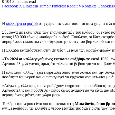
0
104
3 minutes read
Facebook
X
LinkedIn
Tumblr
Pinterest
Reddit
VKontakte
Odnoklass
Η
καλλιέργεια
ρυζιού
στη χώρα μας αναπτύσσεται συνεχώς τα τελευτ
Σύμφωνα με εκτιμήσεις των επαγγελματιών του κλάδου, οι εκτάσεις
στους 150.000 τόνους «καθαρού» ρυζιού. Επιπλέον, οι ίδιες εκτιμήσ
παραμένουν ελκυστικές σε σύγκριση με αυτές του βαμβακιού και τ
Η Ελλάδα κατατάσσεται στην 3η θέση μεταξύ των κρατών-μελών της 
«
Το 2024 οι καλλιεργούμενες εκτάσεις αυξήθηκαν κατά 10%, ε
Αρναουτέλης λέγοντας όμως ότι «όλα αυτά βέβαια για να συμβούν θ
Η κλιματική αλλαγή έχει επηρεάσει όπως είναι λογικό και την συγκ
ποσότητα του νερού και οι παραγωγοί να έρχονται αντιμέτωποι με δυ
«Λόγω της έλλειψης του νερού έχουν επηρεαστεί οι αποδόσεις στο χω
Αρναουτέλης και πρόσθεσε «φέτος όμως αναμένεται να είναι μια εξα
περασμένους μήνες στη χώρα μας».
Το θέμα του νερού είναι πιο σημαντικό
στη Μακεδονία, όπου βρίσ
αντιμετωπίσουν τις ελλείψεις νερού εξαιτίας της διαχείρισης των π