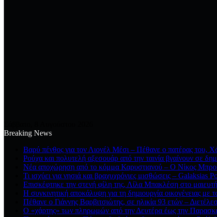
Σάββατο, 8 Αυγούστου 2026
Breaking News
Βαρύ πένθος για τον Λιονέλ Μέσι – Πέθανε ο πατέρας του, Χό
Ρούχα και πολυτελή αξεσουάρ από την ταινία βγαίνουν σε δημ
Νέα αποχώρηση από το κόμμα Καρυστιανού – Ο Νίκος Μπρου
Τι ισχύει για νησιά και βραχυχρόνιες μισθώσεις – Galaksias P
Επισκέφτηκε την στενή φίλη της, Λίλα Μπακλέση στο μαιευτή
Η συγκινητική αποκάλυψη για τη δηµιουργία οικογένειας με τ
Πέθανε ο Γιάννης Βαρβιτσιώτης, σε ηλικία 93 ετών – Διετέλε
Ο «χάρτης» των πληρωμών από την Δευτέρα έως την Παρασκε