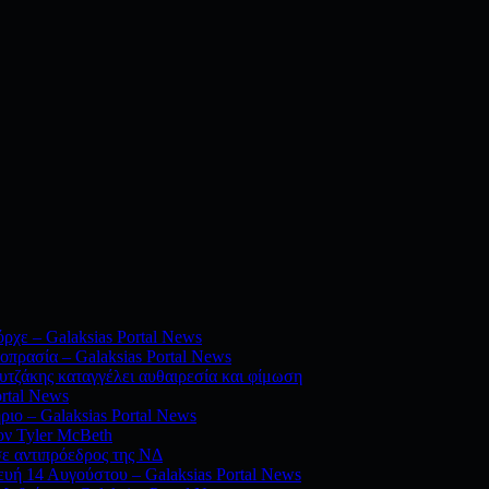
ρχε – Galaksias Portal News
οπρασία – Galaksias Portal News
τζάκης καταγγέλει αυθαιρεσία και φίμωση
ortal News
ριο – Galaksias Portal News
ον Tyler McBeth
σε αντιπρόεδρος της ΝΔ
υή 14 Αυγούστου – Galaksias Portal News