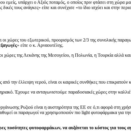
 εμείς, υπάρχει ο Αξιός ποταμός, ο οποίος πριν φτάσει στη χώρα μας,
δικές τους ανάγκες» είπε και συνέχισε «το ίδιο ισχύει και στην περι
ι οι χώρες του εξωτερικού, προορισμός των 2/3 της συνολικής παραγ
 εξαγωγές
» είπε ο κ. Αρναουτέλης.
ι οι χώρες της Λεκάνης της Μεσογείου, η Πολωνία, η Τουρκία αλλά κα
ός από την έλλειψη νερού, είναι οι καιρικές συνθήκες που επικρατούν 
τηριακό. Έχουμε να ανταγωνιστούμε παραδοσιακές χώρες στην καλλιέργε
γάνωσης Ρυζιού είναι η αυστηρότητα της ΕΕ σε ό,τι αφορά στη χρή
 επιθυμεί οι παραγωγοί να χρησιμοποιούν πιο light φυτοφάρμακα για 
ερες ποσότητες φυτοφαρμάκων, να αυξάνεται το κόστος για τους 