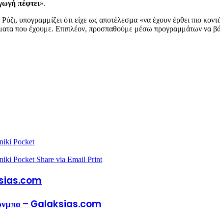
γωγή πέφτει
».
το Ρύζι, υπογραμμίζει ότι είχε ως αποτέλεσμα «να έχουν έρθει πιο κο
ατα που έχουμε. Επιπλέον, προσπαθούμε μέσω προγραμμάτων να βάλο
niki
Pocket
niki
Pocket
Share via Email
Print
aksias.com
κούνμπο – Galaksias.com