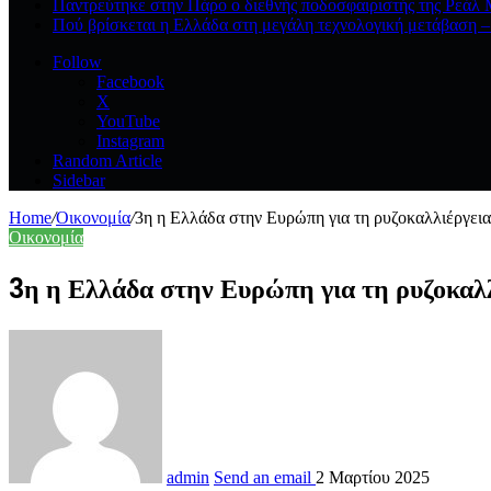
Παντρεύτηκε στην Πάρο ο διεθνής ποδοσφαιριστής της Ρεάλ Μ
Πού βρίσκεται η Ελλάδα στη μεγάλη τεχνολογική μετάβαση – 
Follow
Facebook
X
YouTube
Instagram
Random Article
Sidebar
Home
/
Οικονομία
/
3η η Ελλάδα στην Ευρώπη για τη ρυζοκαλλιέργεια 
Οικονομία
3η η Ελλάδα στην Ευρώπη για τη ρυζοκα
admin
Send an email
2 Μαρτίου 2025