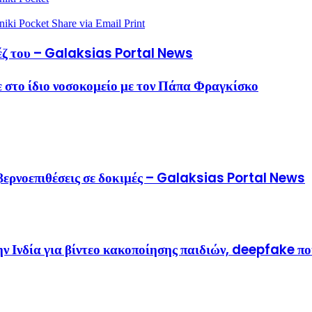
niki
Pocket
Share via Email
Print
ιέζ του – Galaksias Portal News
 στο ίδιο νοσοκομείο με τον Πάπα Φραγκίσκο
ερνοεπιθέσεις σε δοκιμές – Galaksias Portal News
 Ινδία για βίντεο κακοποίησης παιδιών, deepfake πο