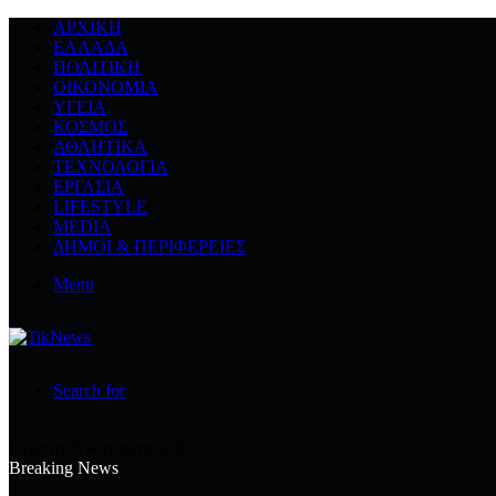
ΑΡΧΙΚΉ
ΕΛΛΆΔΑ
ΠΟΛΙΤΙΚΉ
ΟΙΚΟΝΟΜΊΑ
ΥΓΕΊΑ
ΚΌΣΜΟΣ
ΑΘΛΗΤΙΚΆ
ΤΕΧΝΟΛΟΓΙΆ
ΕΡΓΑΣΊΑ
LIFESTYLE
MEDIA
ΔΉΜΟΙ & ΠΕΡΙΦΈΡΕΙΕΣ
Menu
Search for
Πέμπτη, 6 Αυγούστου 2026
Breaking News