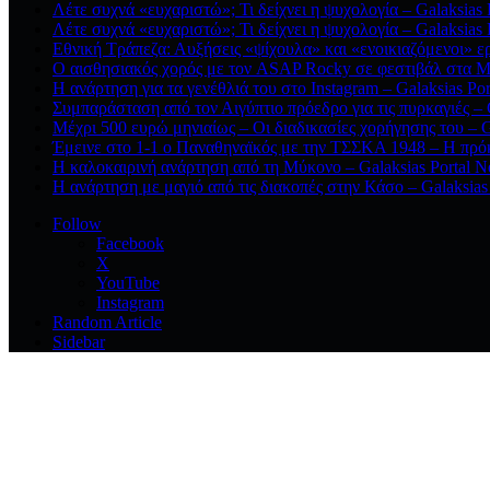
Λέτε συχνά «ευχαριστώ»; Τι δείχνει η ψυχολογία – Galaksias
Λέτε συχνά «ευχαριστώ»; Τι δείχνει η ψυχολογία – Galaksias
Εθνική Τράπεζα: Αυξήσεις «ψίχουλα» και «ενοικιαζόμενοι» ε
Ο αισθησιακός χορός με τον ASAP Rocky σε φεστιβάλ στα Μ
Η ανάρτηση για τα γενέθλιά του στο Instagram – Galaksias Po
Συμπαράσταση από τον Αιγύπτιο πρόεδρο για τις πυρκαγιές – 
Μέχρι 500 ευρώ μηνιαίως – Οι διαδικασίες χορήγησης του – G
Έμεινε στο 1-1 ο Παναθηναϊκός με την ΤΣΣΚΑ 1948 – Η πρόκ
Η καλοκαιρινή ανάρτηση από τη Μύκονο – Galaksias Portal 
Η ανάρτηση με μαγιό από τις διακοπές στην Κάσο – Galaksias
Follow
Facebook
X
YouTube
Instagram
Random Article
Sidebar