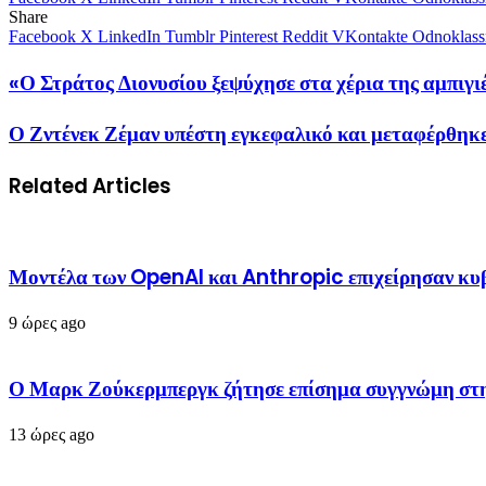
Share
Facebook
X
LinkedIn
Tumblr
Pinterest
Reddit
VKontakte
Odnoklass
«Ο Στράτος Διονυσίου ξεψύχησε στα χέρια της αμπιγ
Ο Ζντένεκ Ζέμαν υπέστη εγκεφαλικό και μεταφέρθηκε
Related Articles
Μοντέλα των OpenAI και Anthropic επιχείρησαν κυβ
9 ώρες ago
Ο Μαρκ Ζούκερμπεργκ ζήτησε επίσημα συγγνώμη στην
13 ώρες ago