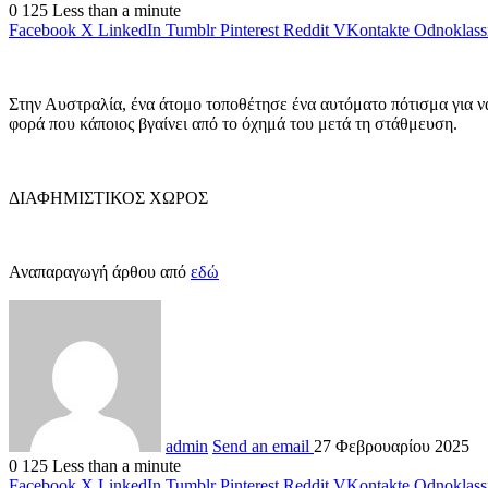
0
125
Less than a minute
Facebook
X
LinkedIn
Tumblr
Pinterest
Reddit
VKontakte
Odnoklass
Στην Αυστραλία, ένα άτομο τοποθέτησε ένα αυτόματο πότισμα για να
φορά που κάποιος βγαίνει από το όχημά του μετά τη στάθμευση.
ΔΙΑΦΗΜΙΣΤΙΚΟΣ ΧΩΡΟΣ
Αναπαραγωγή άρθου από
εδώ
admin
Send an email
27 Φεβρουαρίου 2025
0
125
Less than a minute
Facebook
X
LinkedIn
Tumblr
Pinterest
Reddit
VKontakte
Odnoklass