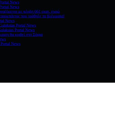
 Portal News
 Portal News
ργαζόμενοι με κέρδη 661 εκατ. ευρώ
παρμπάντος που τράβηξε τα βλέμματα!
rtal News
Galaksias Portal News
alaksias Portal News
ριση θα κριθεί στη Σόφια
News
 Portal News