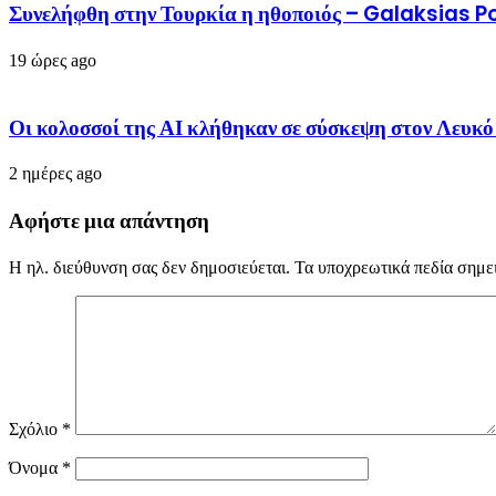
Συνελήφθη στην Τουρκία η ηθοποιός – Galaksias P
19 ώρες ago
Οι κολοσσοί της ΑΙ κλήθηκαν σε σύσκεψη στον Λευκό 
2 ημέρες ago
Αφήστε μια απάντηση
Η ηλ. διεύθυνση σας δεν δημοσιεύεται.
Τα υποχρεωτικά πεδία σημε
Σχόλιο
*
Όνομα
*