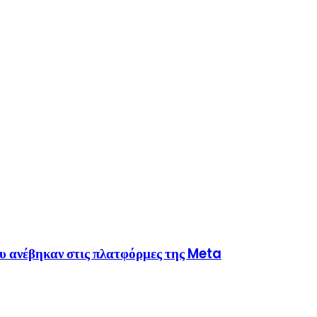
υ ανέβηκαν στις πλατφόρμες της Meta