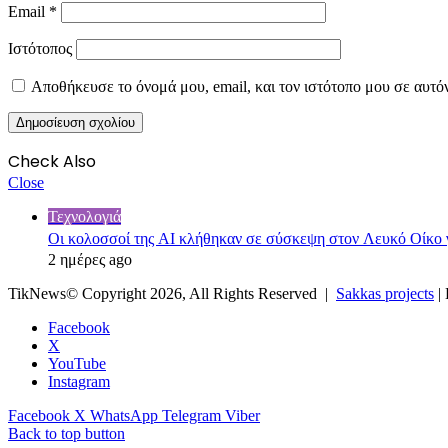
Email
*
Ιστότοπος
Αποθήκευσε το όνομά μου, email, και τον ιστότοπο μου σε αυτό
Check Also
Close
Τεχνολογιά
Οι κολοσσοί της ΑΙ κλήθηκαν σε σύσκεψη στον Λευκό Οίκο γ
2 ημέρες ago
TikNews© Copyright 2026, All Rights Reserved |
Sakkas projects
|
Facebook
X
YouTube
Instagram
Facebook
X
WhatsApp
Telegram
Viber
Back to top button