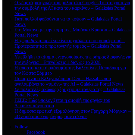
O νέος στρατηγικός του ρόλος στη Google -Το στοίχημα για
την συμβολή της ΑΙ κατά του καρκίνου – Galaksias Portal
News
Γιατί πολλοί φοβούνται να τα κόψουν – Galaksias Portal
News
Στη Μύκονο με την κόρη της, Μπιάνκα Κρασσά – Galaksias
Portal News
Η χώρα δεν μπορεί να είναι αιχμάλωτη του ρουσφετιού –
Προτεραιότητα ο πρωτογενής τομεάς – Galaksias Portal
News
Υπεβλήθη το αίτημα ενεργοποίησης της ρήτρας διαφυγής για
την ενέργεια – Επενδύσεις 1 δισ. ως το 2028
Η αποστομωτική απάντηση της Βαλεντίνης Παπαδάκη για
τον Κώστα Σόμμερ
Ποιος είναι ο Ελληνοκύπριος Demis Hassabis που
αναλαμβάνει το «τιμόνι» της ΑΙ – Galaksias Portal News
Σε πολυτελές σκάφος χέρι-χέρι με τον γιο της – Galaksias
Portal News
ΓΣΕΕ: Πώς υπολογίζεται η αμοιβή της αργίας του
Δεκαπενταύγουστου
Η δημόσια ερωτική εξομολόγηση στον Γρηγόρη Μόργκαν –
«Όνειρό μου ένας άντρας σαν εσένα»
Follow
Facebook