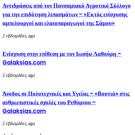
Αντιδράσεις από τον Πανσαμιακό Αγροτικό Σύλλογο
για την επιδότηση λιπασμάτων – «Εκτός ενίσχυσης
αμπελουργοί και ελαιοπαραγωγοί της Σάμου»
2 εβδομάδες ago
Ενίσχυση στην επίθεση με τον Ιωσήφ Λαθούρη –
Galaksias.com
2 εβδομάδες ago
Άνοδος σε Πολυτεχνικές και Υγείας – «Βουτιά» στις
ανθρωπιστικές σχολές του Ρεθύμνου –
Galaksias.com
2 εβδομάδες ago