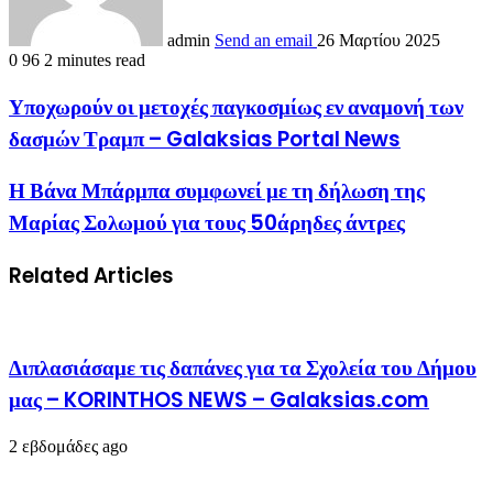
admin
Send an email
26 Μαρτίου 2025
0
96
2 minutes read
Υποχωρούν οι μετοχές παγκοσμίως εν αναμονή των
δασμών Τραμπ – Galaksias Portal News
Η Βάνα Μπάρμπα συμφωνεί με τη δήλωση της
Μαρίας Σολωμού για τους 50άρηδες άντρες
Related Articles
Διπλασιάσαμε τις δαπάνες για τα Σχολεία του Δήμου
μας – KORINTHOS NEWS – Galaksias.com
2 εβδομάδες ago