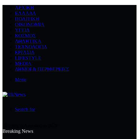
ΑΡΧΙΚΉ
ΕΛΛΆΔΑ
ΠΟΛΙΤΙΚΉ
ΟΙΚΟΝΟΜΊΑ
ΥΓΕΊΑ
ΚΌΣΜΟΣ
ΑΘΛΗΤΙΚΆ
ΤΕΧΝΟΛΟΓΙΆ
ΕΡΓΑΣΊΑ
LIFESTYLE
MEDIA
ΔΉΜΟΙ & ΠΕΡΙΦΈΡΕΙΕΣ
Menu
Search for
Πέμπτη, 6 Αυγούστου 2026
Breaking News