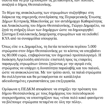
σωστά και να μην εμποδίζουν τις μετακινήσεις των πολιτών,
αναζητά ο δήμος Θεσσαλονίκης.
Το θέμα της ανακύκλωσης των στρωμάτων συζητήθηκε στη
διάρκεια της σημερινής συνεδρίασης της Περιφερειακής Ένωσης
Δήμων Κεντρικής Μακεδονίας με τον αντιδήμαρχο Καθαριότητας
και Ανακύκλωσης του δήμου Θεσσαλονίκης, Γιώργο Δημαρέλο, να
ζητά τη στήριξη όλων των δημάρχων ώστε να δημιουργηθεί
Σύστημα Εναλλακτικής Διαχείρισης στρωμάτων και να εκδοθεί
ΚΥΑ από τα συναρμόδια υπουργεία.
Όπως είπε ο κ.Δημαρέλος, τη διετία πετιούνται περίπου 5.000
στρώματα στον δήμο Θεσσαλονίκης με το κόστος να υπερβαίνει
τις 80.000 ευρώ, επιβαρύνοντας τον δημοτικό προϋπολογισμό. Η
διοίκηση Αγγελούδη απέστειλε επιστολή προς τις εταιρείες
παραγωγής στρωμάτων ύπνου ζητώντας με την αγορά ενός
στρώματος να υπάρχει η δυνατότητα παραλαβής και του παλιού,
ώστε να ανακυκλώνεται. Με τον τρόπο αυτό, τα παλιά στρώματα
θα συλλέγονται και θα μεταφέρονται σε κατάλληλα
αδειοδοτημένες εγκαταστάσεις για επεξεργασία.
Ομόφωνα η ΠΕΔΚΜ αποφάσισε να στηρίξει την πρόταση του
δήμου Θεσσαλονίκης με τους δημάρχους του πολεοδομικού
συγκροτήματος να υποστηρίζουν πως «είναι πολύ κακό φαινόμενο
να βλέπουμε στρώματα πεταμένα σε όλη την πόλη».