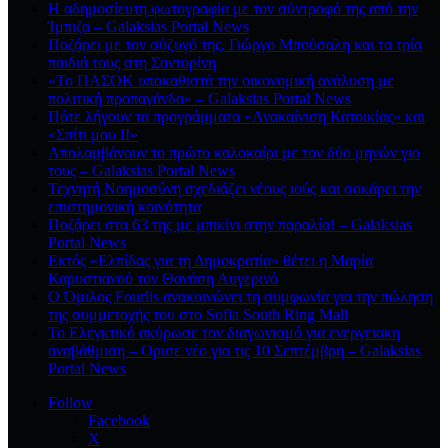
Η αδημοσίευτη φωτογραφία με τον σύντροφό της από την
Ίμπιζα – Galaksias Portal News
Ποζάρει με τον σύζυγό της, Γιώργο Μπούσαλη και τα τρία
παιδιά τους στη Σαντορίνη
«Το ΠΑΣΟΚ υποκαθιστά την οικονομική ανάλυση με
πολιτική προπαγάνδα» – Galaksias Portal News
Πότε λήγουν τα προγράμματα «Ανακαίνιση Κατοικίας» και
«Σπίτι μου ΙΙ»
Απολαμβάνουν το πρώτο καλοκαίρι με τον δύο μηνών γιο
τους – Galaksias Portal News
Τεχνητή Νοημοσύνη σχεδιάζει νέους ιούς και σοκάρει την
επιστημονική κοινότητα
Ποζάρει στα 63 της με μπικίνι στην παραλία! – Galaksias
Portal News
Εκτός «Ελπίδας για τη Δημοκρατία» θέτει η Μαρία
Καρυστιανού τον Θανάση Αυγερινό
Ο Όμιλος Fourlis ανακοινώνει τη συμφωνία για την πώληση
της συμμετοχής του στο Sofia South Ring Mall
Το Ελεγκτικό ακύρωσε τον διαγωνισμό για ενεργειακη
αναβάθμιση – Ορισε νέο για τις 10 Σεπτέμβρη – Galaksias
Portal News
Follow
Facebook
X