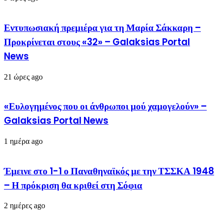
Εντυπωσιακή πρεμιέρα για τη Μαρία Σάκκαρη –
Προκρίνεται στους «32» – Galaksias Portal
News
21 ώρες ago
«Ευλογημένος που οι άνθρωποι μού χαμογελούν» –
Galaksias Portal News
1 ημέρα ago
Έμεινε στο 1-1 ο Παναθηναϊκός με την ΤΣΣΚΑ 1948
– Η πρόκριση θα κριθεί στη Σόφια
2 ημέρες ago