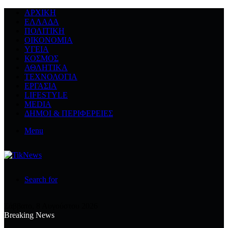
ΑΡΧΙΚΉ
ΕΛΛΆΔΑ
ΠΟΛΙΤΙΚΉ
ΟΙΚΟΝΟΜΊΑ
ΥΓΕΊΑ
ΚΌΣΜΟΣ
ΑΘΛΗΤΙΚΆ
ΤΕΧΝΟΛΟΓΙΆ
ΕΡΓΑΣΊΑ
LIFESTYLE
MEDIA
ΔΉΜΟΙ & ΠΕΡΙΦΈΡΕΙΕΣ
Menu
Search for
Σάββατο, 8 Αυγούστου 2026
Breaking News