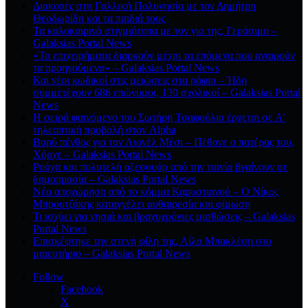
Διακοπές στη Γαλλική Πολυνησία με τον Δημήτρη
Θεοδωρίδη και τα παιδιά τους
Τα καλοκαιρινά στιγμιότυπα με τον γιο της, Γεράσιμο –
Galaksias Portal News
«Τα επιχειρήματα διαρκούν μέχρι τα επόμενα που αναιρούν
τα προηγούμενα» – Galaksias Portal News
Και νέοι κωδικοί στις μειώσεις στα ράφια – Ήδη
συμμετέχουν 686 επώνυμοι, 130 σχολικοί – Galaksias Portal
News
Η σειρά φαινόμενο του Σωτήρη Τσαφούλια έρχεται σε Α’
τηλεοπτική προβολή στον Alpha
Βαρύ πένθος για τον Λιονέλ Μέσι – Πέθανε ο πατέρας του,
Χόρχε – Galaksias Portal News
Ρούχα και πολυτελή αξεσουάρ από την ταινία βγαίνουν σε
δημοπρασία – Galaksias Portal News
Νέα αποχώρηση από το κόμμα Καρυστιανού – Ο Νίκος
Μπρουτζάκης καταγγέλει αυθαιρεσία και φίμωση
Τι ισχύει για νησιά και βραχυχρόνιες μισθώσεις – Galaksias
Portal News
Επισκέφτηκε την στενή φίλη της, Λίλα Μπακλέση στο
μαιευτήριο – Galaksias Portal News
Follow
Facebook
X