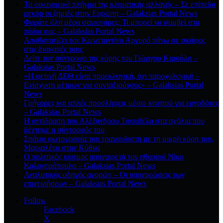
Το οικονομικό πλήγμα της κλιματικής αλλαγής – Σε επίπεδα
ρεκόρ οι ζημιές στην Ευρώπη – Galaksias Portal News
Φοράτε όλη μέρα σαγιονάρες; Τι μπορεί να συμβεί στα
πόδια σας – Galaksias Portal News
Απαθανατίζει τον Κωνσταντίνο Αργυρό πάνω σε σκάφος
στις διακοπές τους
Δείτε τον σύντροφο της κόρης του Γιώργου Κιμούλη –
Galaksias Portal News
«Η φετινή ΔΕΘ είναι προεκλογική, όχι παροχολογική –
Ενίσχυση μέτρων για συνταξιούχους» – Galaksias Portal
News
Γρήγορες και απλές προσλήψεις μέσω κινητού για εργοδότες
– Galaksias Portal News
Η αντίδραση του Αλέξανδρου Τσουβέλα στα σχόλια που
δέχτηκε η σύντροφός του
Σπάνια φωτογραφία του τραγουδιστή με τη μικρή κόρη του,
Μαριαλένα στην Κύθνο
Ο πολιτικός κόσμος αποχαιρετά τον ηθοποιό Νίκο
Καλογερόπουλο – Galaksias Portal News
Αναλυτικός οδηγός αγορών – Οι υποχρεώσεις των
επιχειρήσεων – Galaksias Portal News
Follow
Facebook
X