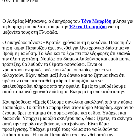
0
97
1 minute read
Ο Ανδρέας Μήτσαινας, ο δικηγόρος του
Τόνυ Μαυρίδη
μίλησε για
τη διαμάχη του πελάτη του με την
Έλενα Παπαρίζου
για τη
μεζονέτα τους στη Γλυφάδα.
Ο δικηγόρος τόνισε: «Κρατάει χρόνια αυτή η κολόνια. Προς τιμήν
της η κύρια Παπαρίζου έχει ανεχθεί για λίγο χρονικό διάστημα να
βρούμε μια λύση. Το λέω και το έχω πει πολλές φορές ότι επαινώ
την όλη της στάση. Νομίζω ότι διαμεσολαβούντος και εμού με τις
τράπεζες, θα λυθούν τα θέματα οσονούπω. Είναι οι
χρηματοοικονομικές ροές που λέμε, οι οποίες πρέπει να
αλλαχτούν. Είχαν πάρει μαζί ένα δάνειο και το ζήτημα είναι ότι
πρέπει να αποκατασταθεί η κύρια Παπαρίζου και να
απελευθερωθεί πλήρως από την οφειλή. Εμείς το μεθοδεύουμε
αυτό το τωρινό χρονικό διάστημα. Εκκρεμεί η υποκατάσταση».
Και πρόσθεσε: «Εμείς θέλουμε συνολική απαλλαγή από την κύρια
Παπαρίζου. Το σπίτι θα παραμείνει στον κύριο Μαυρίδη. Σχεδόν το
έχουμε βρει το τίμημα ότι συμφωνούμε και οι δυο. Υπάρχει και
διαφωνία. Υπάρχει μια αξία ακινήτου που, όπως ξέρετε, τα ακίνητα
αυτή την περίοδο ανεβαίνουν, κατεβαίνουν. Είναι θέμα
προσέγγισης. Υπάρχει μεταξύ τους κλίμα στο να λυθούν τα
ζητήματά τους. Η κυρία Παπαρίζου έχει ανεχθεί αυτή την