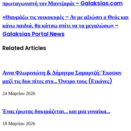
πρωταγωνιστή τον Μαντζαράι – Galaksias.com
«Θαυμάζω τις νοικοκυρές – Αν με αξιώσει ο Θεός και
κάνω παιδιά, θα κάτσω σπίτι να τα μεγαλώσω» –
Galaksias Portal News
Related Articles
Αννα Φλωρινιώτη & Δήμητρα Σαμαρτζή: Έκοψαν
μαζί τις δυο πίτες στο… Όνειρο τους (Εικόνες)
24 Μαρτίου 2026
Ένας έρωτας δοκιμάζεται… και μια γυναίκα…
18 Μαρτίου 2026