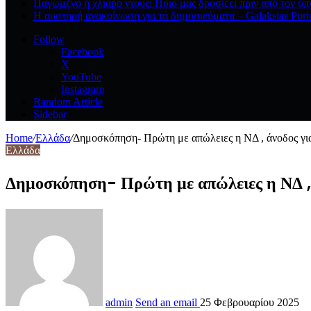
Παγωμένο ή χλιαρό ντους; Ποιο μας δροσίζει πριν από τον ύπ
Η αυστηρή ανακοίνωση για τα δημοσιεύματα – Galaksias Port
Follow
Facebook
X
YouTube
Instagram
Random Article
Sidebar
Home
/
Ελλάδα
/
Δημοσκόπηση- Πρώτη με απώλειες η ΝΔ , άνοδος γι
Ελλάδα
Δημοσκόπηση- Πρώτη με απώλειες η ΝΔ 
admin
Send an email
25 Φεβρουαρίου 2025