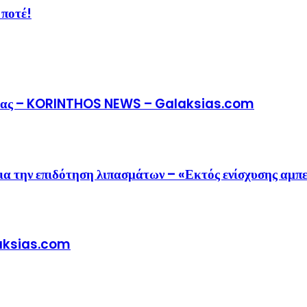
 ποτέ!
μου μας – KORINTHOS NEWS – Galaksias.com
ια την επιδότηση λιπασμάτων – «Εκτός ενίσχυσης αμπ
alaksias.com