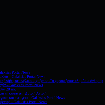
alaksias Portal News
λλιά – Galaksias Portal News
ια βλάβες σε ανήλικους χρήστες -Τη χαρακτήρισε «δημόσια όχληση»
ογία – Galaksias Portal News
στα 28 της;
ια τη φωτιά στη Δυτική Αττική
γαση και ενέργεια – Galaksias Portal News
μβαση! – Galaksias Portal News