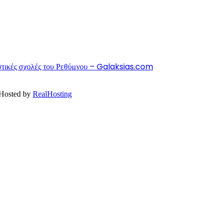
πιστικές σχολές του Ρεθύμνου – Galaksias.com
 Hosted by
RealHosting