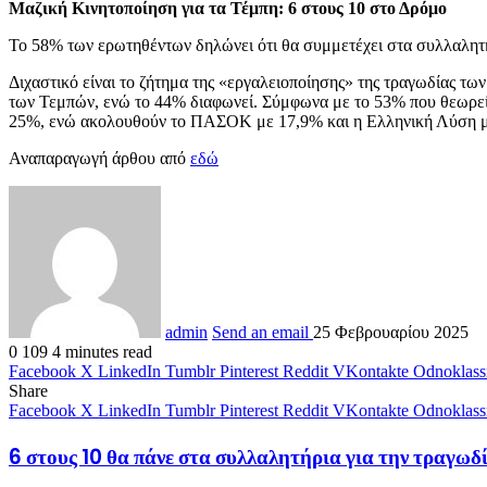
Μαζική Κινητοποίηση για τα Τέμπη: 6 στους 10 στο Δρόμο
Το 58% των ερωτηθέντων δηλώνει ότι θα συμμετέχει στα συλλαλητ
Διχαστικό είναι το ζήτημα της «εργαλειοποίησης» της τραγωδίας τω
των Τεμπών, ενώ το 44% διαφωνεί. Σύμφωνα με το 53% που θεωρεί ό
25%, ενώ ακολουθούν το ΠΑΣΟΚ με 17,9% και η Ελληνική Λύση μ
Αναπαραγωγή άρθου από
εδώ
admin
Send an email
25 Φεβρουαρίου 2025
0
109
4 minutes read
Facebook
X
LinkedIn
Tumblr
Pinterest
Reddit
VKontakte
Odnoklass
Share
Facebook
X
LinkedIn
Tumblr
Pinterest
Reddit
VKontakte
Odnoklass
6 στους 10 θα πάνε στα συλλαλητήρια για την τραγ