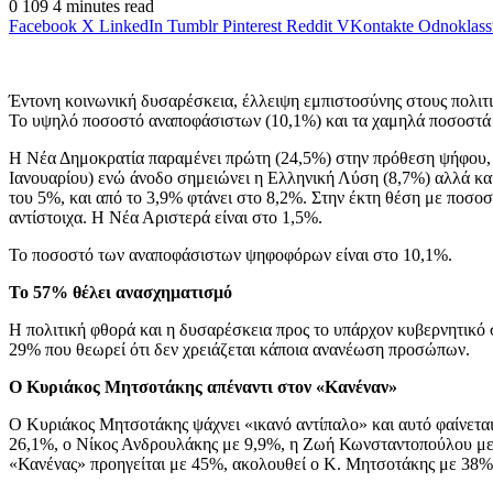
0
109
4 minutes read
Facebook
X
LinkedIn
Tumblr
Pinterest
Reddit
VKontakte
Odnoklass
Έντονη κοινωνική δυσαρέσκεια, έλλειψη εμπιστοσύνης στους πολιτι
To υψηλό ποσοστό αναποφάσιστων (10,1%) και τα χαμηλά ποσοστά 
Η Νέα Δημοκρατία παραμένει πρώτη (24,5%) στην πρόθεση ψήφου, α
Ιανουαρίου) ενώ άνοδο σημειώνει η Ελληνική Λύση (8,7%) αλλά κα
του 5%, και από το 3,9% φτάνει στο 8,2%. Στην έκτη θέση με ποσ
αντίστοιχα. Η Νέα Αριστερά είναι στο 1,5%.
Το ποσοστό των αναποφάσιστων ψηφοφόρων είναι στο 10,1%.
Το 57% θέλει ανασχηματισμό
Η πολιτική φθορά και η δυσαρέσκεια προς το υπάρχον κυβερνητικό 
29% που θεωρεί ότι δεν χρειάζεται κάποια ανανέωση προσώπων.
Ο Κυριάκος Μητσοτάκης απέναντι στον «Κανέναν»
Ο Κυριάκος Μητσοτάκης ψάχνει «ικανό αντίπαλο» και αυτό φαίνεται 
26,1%, ο Νίκος Ανδρουλάκης με 9,9%, η Ζωή Κωνσταντοπούλου με 
«Κανένας» προηγείται με 45%, ακολουθεί ο Κ. Μητσοτάκης με 38%