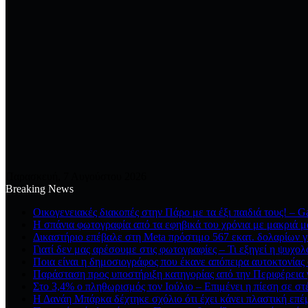
Παρασκευή, 7 Αυγούστου 2026
Breaking News
Οικογενειακές διακοπές στην Πάρο με τα έξι παιδιά τους! – G
Η σπάνια φωτογραφία από τα εφηβικά του χρόνια με μακριά μα
Δικαστήριο επέβαλε στη Meta πρόστιμο 567 εκατ. δολαρίων γ
Γιατί δεν μας αρέσουμε στις φωτογραφίες – Τι εξηγεί η ψυχολ
Ποια είναι η δημοσιογράφος που έκανε απόπειρα αυτοκτονίας 
Παράσταση προς υποστήριξη κατηγορίας από την Περιφέρεια γ
Στο 3,4% ο πληθωρισμός τον Ιούλιο – Επιμένει η πίεση σε στέ
Η Δανάη Μπάρκα δέχτηκε σχόλιο ότι έχει κάνει πλαστική επέ