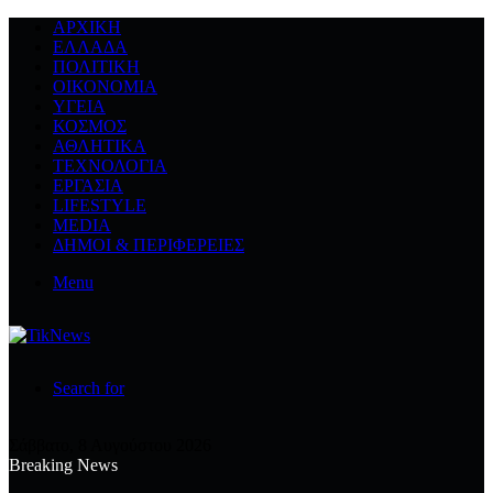
ΑΡΧΙΚΉ
ΕΛΛΆΔΑ
ΠΟΛΙΤΙΚΉ
ΟΙΚΟΝΟΜΊΑ
ΥΓΕΊΑ
ΚΌΣΜΟΣ
ΑΘΛΗΤΙΚΆ
ΤΕΧΝΟΛΟΓΙΆ
ΕΡΓΑΣΊΑ
LIFESTYLE
MEDIA
ΔΉΜΟΙ & ΠΕΡΙΦΈΡΕΙΕΣ
Menu
Search for
Σάββατο, 8 Αυγούστου 2026
Breaking News