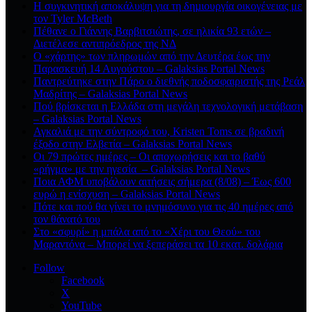
Η συγκινητική αποκάλυψη για τη δηµιουργία οικογένειας με
τον Tyler McBeth
Πέθανε ο Γιάννης Βαρβιτσιώτης, σε ηλικία 93 ετών –
Διετέλεσε αντιπρόεδρος της ΝΔ
Ο «χάρτης» των πληρωμών από την Δευτέρα έως την
Παρασκευή 14 Αυγούστου – Galaksias Portal News
Παντρεύτηκε στην Πάρο ο διεθνής ποδοσφαιριστής της Ρεάλ
Μαδρίτης – Galaksias Portal News
Πού βρίσκεται η Ελλάδα στη μεγάλη τεχνολογική μετάβαση
– Galaksias Portal News
Αγκαλιά με την σύντροφό του, Kristen Toms σε βραδινή
έξοδο στην Ελβετία – Galaksias Portal News
Οι 79 πρώτες ημέρες – Οι αποχωρήσεις και το βαθύ
«ρήγμα» με την ηγεσία – Galaksias Portal News
Ποια ΑΦΜ υποβάλουν αιτήσεις σήμερα (8/08) – Έως 600
ευρώ η ενίσχυση – Galaksias Portal News
Πότε και πού θα γίνει το μνημόσυνο για τις 40 ημέρες από
τον θάνατό του
Στο «σφυρί» η μπάλα από το «Χέρι του Θεού» του
Μαραντόνα – Μπορεί να ξεπεράσει τα 10 εκατ. δολάρια
Follow
Facebook
X
YouTube