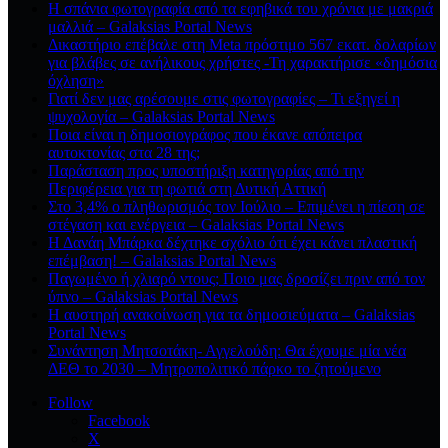
Η σπάνια φωτογραφία από τα εφηβικά του χρόνια με μακριά
μαλλιά – Galaksias Portal News
Δικαστήριο επέβαλε στη Meta πρόστιμο 567 εκατ. δολαρίων
για βλάβες σε ανήλικους χρήστες -Τη χαρακτήρισε «δημόσια
όχληση»
Γιατί δεν μας αρέσουμε στις φωτογραφίες – Τι εξηγεί η
ψυχολογία – Galaksias Portal News
Ποια είναι η δημοσιογράφος που έκανε απόπειρα
αυτοκτονίας στα 28 της;
Παράσταση προς υποστήριξη κατηγορίας από την
Περιφέρεια για τη φωτιά στη Δυτική Αττική
Στο 3,4% ο πληθωρισμός τον Ιούλιο – Επιμένει η πίεση σε
στέγαση και ενέργεια – Galaksias Portal News
Η Δανάη Μπάρκα δέχτηκε σχόλιο ότι έχει κάνει πλαστική
επέμβαση! – Galaksias Portal News
Παγωμένο ή χλιαρό ντους; Ποιο μας δροσίζει πριν από τον
ύπνο – Galaksias Portal News
Η αυστηρή ανακοίνωση για τα δημοσιεύματα – Galaksias
Portal News
Συνάντηση Μητσοτάκη- Αγγελούδη: Θα έχουμε μία νέα
ΔΕΘ το 2030 – Μητροπολιτικό πάρκο το ζητούμενο
Follow
Facebook
X