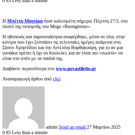
0
85
Less than a minute
Η
Μπέττυ Μαγγίρα
ήταν καλεσμένη σήμερα, Πέμπτη 27/3, στο
πλατό της εκπομπής του Mega «Buongiorno».
Η ηθοποιός και παρουσιάστρια αναφέρθηκε, μέσα σε όλα, στην
κόντρα που έχει ξεσπάσει τις τελευταίες ημέρες ανάμεσα στη
Σίσσυ Χρηστίδου και την Αντελίνα Βαρθακούρη, για το αν μια
γυναίκα πρέπει ή όχι να δουλεύει, και αν είναι πιο «σωστό» να
είναι στο σπίτι με τα παιδιά της.
Διαβάστε περισσότερα στο
www.
g
ov
a
s
tilett
o
.gr
Αναπαραγωγή άρθου από
εδώ
admin
Send an email
27 Μαρτίου 2025
0
85
Less than a minute