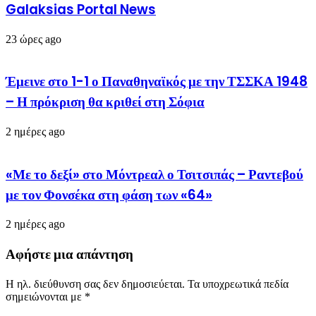
Galaksias Portal News
23 ώρες ago
Έμεινε στο 1-1 ο Παναθηναϊκός με την ΤΣΣΚΑ 1948
– Η πρόκριση θα κριθεί στη Σόφια
2 ημέρες ago
«Με το δεξί» στο Μόντρεαλ ο Τσιτσιπάς – Ραντεβού
με τον Φονσέκα στη φάση των «64»
2 ημέρες ago
Αφήστε μια απάντηση
Η ηλ. διεύθυνση σας δεν δημοσιεύεται.
Τα υποχρεωτικά πεδία
σημειώνονται με
*