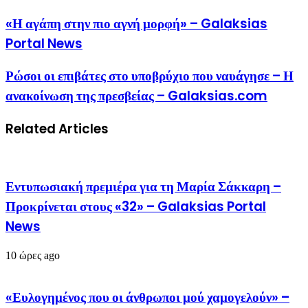
«Η αγάπη στην πιο αγνή μορφή» – Galaksias
Portal News
Ρώσοι οι επιβάτες στο υποβρύχιο που ναυάγησε – Η
ανακοίνωση της πρεσβείας – Galaksias.com
Related Articles
Εντυπωσιακή πρεμιέρα για τη Μαρία Σάκκαρη –
Προκρίνεται στους «32» – Galaksias Portal
News
10 ώρες ago
«Ευλογημένος που οι άνθρωποι μού χαμογελούν» –