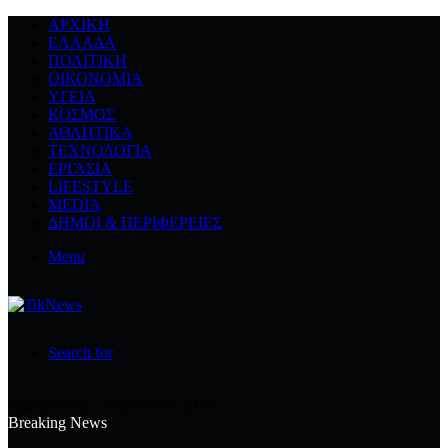
ΑΡΧΙΚΉ
ΕΛΛΆΔΑ
ΠΟΛΙΤΙΚΉ
ΟΙΚΟΝΟΜΊΑ
ΥΓΕΊΑ
ΚΌΣΜΟΣ
ΑΘΛΗΤΙΚΆ
ΤΕΧΝΟΛΟΓΙΆ
ΕΡΓΑΣΊΑ
LIFESTYLE
MEDIA
ΔΉΜΟΙ & ΠΕΡΙΦΈΡΕΙΕΣ
Menu
Search for
Παρασκευή, 7 Αυγούστου 2026
Breaking News