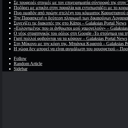
Σε τρυφερές στιγμές με τον επιχειρηματία σύντροφό της στην 
Ποζάρει με μπικίνι στην παραλία και εντυπωσιάζει με το κορμί
Πυρ ομαδόν από πρώην στελέχη του κόμματος Καρυστιανού στ
Την Παρασκευή η δεύτερη πληρωμή των δικαιούχων Λογαριασ
Συνεχίζει τις διακοπές της στο Κάπρι – Galaksias Portal News
«Ευλογημένος που οι άνθρωποι μού χαμογελούν» – Galaksias
O νέος στρατηγικός του ρόλος στη Google -Το στοίχημα για τ
Γιατί πολλοί φοβούνται να τα κόψουν – Galaksias Portal News
Στη Μύκονο με την κόρη της, Μπιάνκα Κρασσά – Galaksias P
Η χώρα δεν μπορεί να είναι αιχμάλωτη του ρουσφετιού – Προ
Follow
Random Article
Sidebar