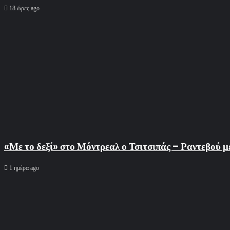
18 ώρες ago
«Με το δεξί» στο Μόντρεαλ ο Τσιτσιπάς – Ραντεβού 
1 ημέρα ago