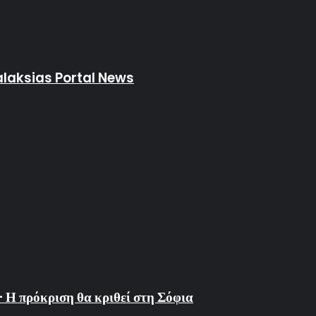
Galaksias Portal News
 Η πρόκριση θα κριθεί στη Σόφια