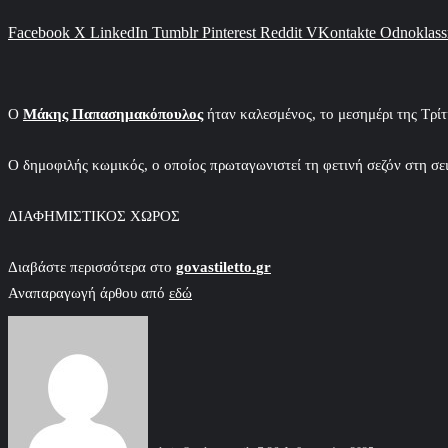
Facebook
X
LinkedIn
Tumblr
Pinterest
Reddit
VKontakte
Odnoklass
Ο
Μάκης Παπασημακόπουλος
ήταν καλεσμένος, το μεσημέρι της Τρίτ
Ο δημοφιλής κωμικός, ο οποίος πρωταγωνιστεί τη φετινή σεζόν στη σει
ΔΙΑΦΗΜΙΣΤΙΚΟΣ ΧΩΡΟΣ
Διαβάστε περισσότερα στο
go
v
a
s
t
ile
t
t
o
.
g
r
Αναπαραγωγή άρθου από
εδώ