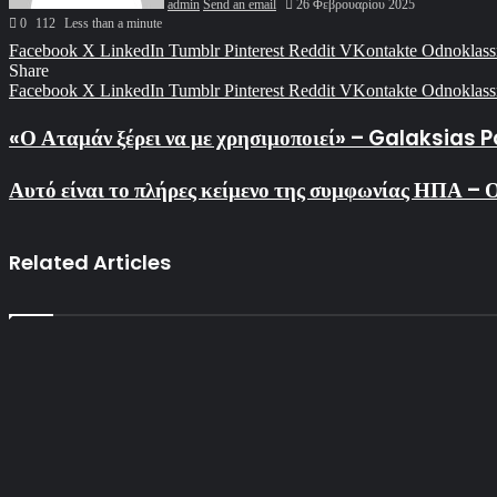
admin
Send an email
26 Φεβρουαρίου 2025
0
112
Less than a minute
Facebook
X
LinkedIn
Tumblr
Pinterest
Reddit
VKontakte
Odnoklass
Share
Facebook
X
LinkedIn
Tumblr
Pinterest
Reddit
VKontakte
Odnoklass
«Ο Αταμάν ξέρει να με χρησιμοποιεί» – Galaksias 
Αυτό είναι το πλήρες κείμενο της συμφωνίας ΗΠΑ – 
Related Articles