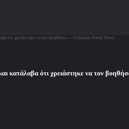
λαβα ότι χρειάστηκε να τον βοηθήσω» – Galaksias Portal News
υ και κατάλαβα ότι χρειάστηκε να τον βο