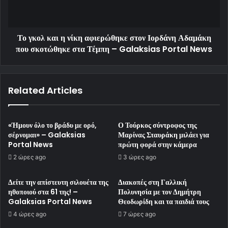
Το γκολ και η νίκη αφιερώθηκε στον Ιορδάνη Αδαμάκη
που σκοτώθηκε στα Τέμπη – Galaksias Portal News
Related Articles
«Ήμουν όλο το βράδυ με ορό,
Ο Τούρκος σύντροφος της
σέρνομαι» – Galaksias
Μαρίνας Σταυράκη μιλάει για
Portal News
πρώτη φορά στην κάμερα
2 ώρες ago
3 ώρες ago
Δείτε την απίστευτη σιλουέτα της
Διακοπές στη Γαλλική
ηθοποιού στα 61 της! –
Πολυνησία με τον Δημήτρη
Galaksias Portal News
Θεοδωρίδη και τα παιδιά τους
4 ώρες ago
7 ώρες ago