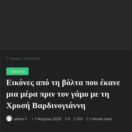
Home
/
LifeStyle
LifeStyle
Εικόνες από τη βόλτα που έκανε
μια μέρα πριν τον γάμο με τη
Χρυσή Βαρδινογιάννη
admin
S
1 Μαρτίου 2025
0
105
1 minute read
e