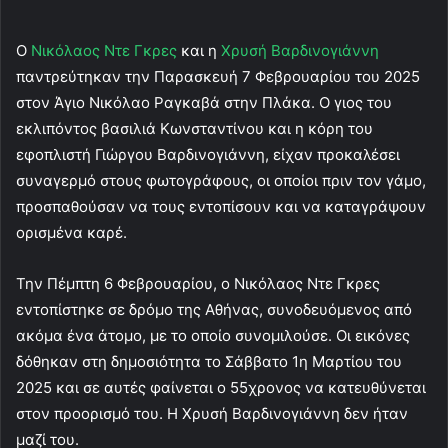
n
d
Ο
Νικόλαος Ντε Γκρες
και η
Χρυσή Βαρδινογιάννη
a
παντρεύτηκαν την Παρασκευή 7 Φεβρουαρίου του 2025
n
e
στον Άγιο Νικόλαο Ραγκαβά στην Πλάκα. Ο γιος του
m
εκλιπόντος βασιλιά Κωνσταντίνου και η κόρη του
a
εφοπλιστή Γιώργου Βαρδινογιάννη, είχαν προκαλέσει
i
συναγερμό στους φωτογράφους, οι οποίοι πριν τον γάμο,
l
προσπαθούσαν να τους εντοπίσουν και να καταγράψουν
ορισμένα καρέ.
Την Πέμπτη 6 Φεβρουαρίου, ο Νικόλαος Ντε Γκρες
εντοπίστηκε σε δρόμο της Αθήνας, συνοδευόμενος από
ακόμα ένα άτομο, με το οποίο συνομιλούσε. Οι εικόνες
δόθηκαν στη δημοσιότητα το Σάββατο 1η Μαρτίου του
2025 και σε αυτές φαίνεται ο 55χρονος να κατευθύνεται
στον προορισμό του. Η Χρυσή Βαρδινογιάννη δεν ήταν
μαζί του.