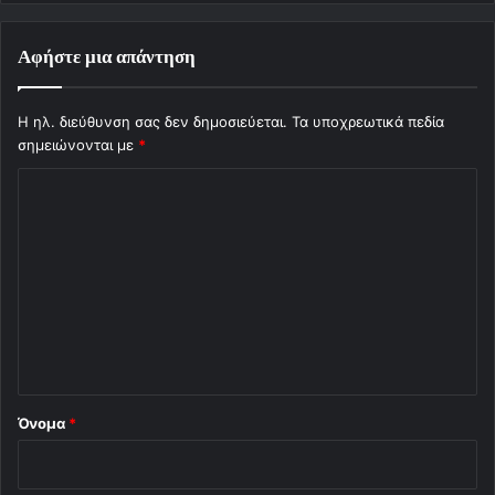
Αφήστε μια απάντηση
Η ηλ. διεύθυνση σας δεν δημοσιεύεται.
Τα υποχρεωτικά πεδία
σημειώνονται με
*
Σ
χ
ό
λ
ι
ο
*
Όνομα
*