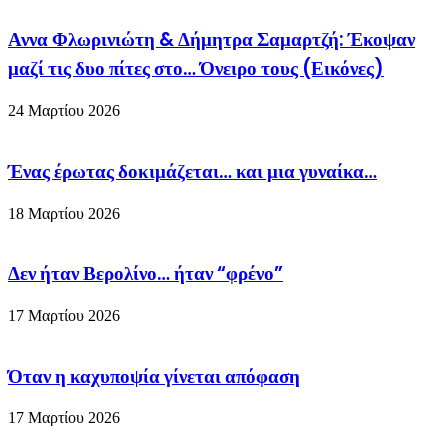
Αννα Φλωρινιώτη & Δήμητρα Σαμαρτζή: Έκοψαν
μαζί τις δυο πίτες στο… Όνειρο τους (Εικόνες)
24 Μαρτίου 2026
Ένας έρωτας δοκιμάζεται… και μια γυναίκα…
18 Μαρτίου 2026
Δεν ήταν Βερολίνο… ήταν “φρένο”
17 Μαρτίου 2026
Όταν η καχυποψία γίνεται απόφαση
17 Μαρτίου 2026