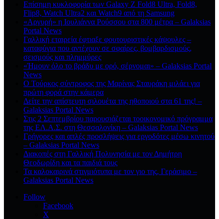
Επίσημη κυκλοφορία των Galaxy Z Fold8 Ultra, Fold8,
Flip8, Watch Ultra2 και Watch9 από τη Samsung
«Αργυρή» η Ιουλιάννα Ρούσσου στα 800 μέτρα – Galaksias
Portal News
Γαλλική εταιρεία έφτιαξε φουτουριστικές κάψουλες –
καταφύγια που αντέχουν σε σφαίρες, βομβαρδισμούς,
σεισμούς και πλημμύρες
«Ήμουν όλο το βράδυ με ορό, σέρνομαι» – Galaksias Portal
News
Ο Τούρκος σύντροφος της Μαρίνας Σταυράκη μιλάει για
πρώτη φορά στην κάμερα
Δείτε την απίστευτη σιλουέτα της ηθοποιού στα 61 της! –
Galaksias Portal News
Στις 2 Σεπτεμβρίου παρουσιάζεται τοοικονομικό πρόγραμμα
της ΕΛ.Α.Σ. στη Θεσσαλονίκη – Galaksias Portal News
Γρήγορες και απλές προσλήψεις για εργοδότες μέσω κινητού
– Galaksias Portal News
Διακοπές στη Γαλλική Πολυνησία με τον Δημήτρη
Θεοδωρίδη και τα παιδιά τους
Τα καλοκαιρινά στιγμιότυπα με τον γιο της, Γεράσιμο –
Galaksias Portal News
Follow
Facebook
X