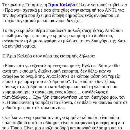
Το πρωί της Τετάρτης, η
Άρια Καλύβα
θέλησε να τοποθετηθεί στο
«Πρωινό» σχετικά με όσα είπε χθες στην εκπομπή του ΑΝΤ1 για
την βαρύτητα που έχει μια άποψη δημοσίως ενός ανθρώπου με
πτυχίο συγκριτικά με κάποιον που δεν έχει.
Το συγκεκριμένο θέμα προκάλεσε πολλές συζητήσεις. Αυτά που
ειπώθηκαν όμως, σε συγκεκριμένη εκπομπή στο διαδίκτυο,
ανάγκασαν τη δημοσιογράφο να μιλήσει με τον δικηγόρο της, ώστε
να κινηθεί νομικά.
Η Άρια Καλύβα στον αέρα της εκπομπής δήλωσε:
«Είπαν κάτι για εξευτελισμένες εκπομπές. Εγώ επειδή την είδα
αυτή την εκπομπή, διαδικτυακή εκπομπή, δεν θέλω καν να
αναφέρω το όνομά της. Αναφέρθηκε σε κάποια φάση ότι “εμείς
είμαστε ρεπόρτερ του πεζοδρομίου”. Το ρεπόρτερ δεν ξέρω,
πάντως το πεζοδρόμιο το καταλάβαμε και από τη γλώσσα που
χρησιμοποίησε ο συγκεκριμένος κύριος… συνάδελφος ή
πληνάδελφος… Έχω ήδη επικοινωνήσει με τον δικηγόρο μου, τον
κ. Παπαϊωαννίδη να πράξει τα δέοντα, δεν θέλω να απαντώ ούτε σε
χυδαιότητες ούτε σε συκοφαντίες.
Οφείλω να ενημερώσω τον συγκεκριμένο κύριο ότι είναι πάρα
πολύ σοβαρό αυτό το αδίκημα, είναι συκοφαντική δυσφήμιση δια
του Τύπου. Είναι μια πράξη σοβαρή και ποινικά κολάσιμη και το