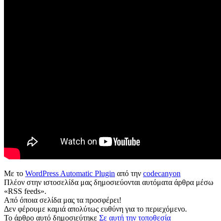
Με το
WordPress Automatic Plugin
από την
codecanyon
Πλέον στην ιστοσελίδα μας δημοσιεύονται αυτόματα άρθρα μέσω
«RSS feeds».
Από όποια σελίδα μας τα προσφέρει!
Δεν φέρουμε καμιά απολύτως ευθύνη για το περιεχόμενο.
Το άρθρο αυτό δημοσιεύτηκε
Σε αυτή την τοποθεσία