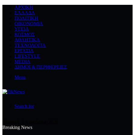
ΑΡΧΙΚΉ
ΕΛΛΆΔΑ
ΠΟΛΙΤΙΚΉ
ΟΙΚΟΝΟΜΊΑ
ΥΓΕΊΑ
ΚΌΣΜΟΣ
ΑΘΛΗΤΙΚΆ
ΤΕΧΝΟΛΟΓΙΆ
ΕΡΓΑΣΊΑ
LIFESTYLE
MEDIA
ΔΉΜΟΙ & ΠΕΡΙΦΈΡΕΙΕΣ
Menu
Search for
Κυριακή, 9 Αυγούστου 2026
Breaking News