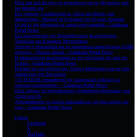
Πότε και πού θα γίνει το μνημόσυνο για τις 40 ημέρες από
τον θάνατό του
Στο «σφυρί» η μπάλα από το «Χέρι του Θεού» του
Μαραντόνα – Μπορεί να ξεπεράσει τα 10 εκατ. δολάρια
Οι πόζες της ηθοποιού με μαγιό στην παραλία – Galaksias
Portal News
Στο Συντονιστικό της Πυροσβεστικής Κωνσταντίνος
Τασούλας και Κυριάκος Μητσοτάκης
Ανοιχτή η πλατφόρμα για το πρόγραμμα απασχόλησης 8.000
ανέργων – Ποιους αφορά – Galaksias Portal News
Η αδημοσίευτη φωτογραφία με τον σύντροφό της από την
Ίμπιζα – Galaksias Portal News
Ποζάρει με τον σύζυγό της, Γιώργο Μπούσαλη και τα τρία
παιδιά τους στη Σαντορίνη
«Το ΠΑΣΟΚ υποκαθιστά την οικονομική ανάλυση με
πολιτική προπαγάνδα» – Galaksias Portal News
Πότε λήγουν τα προγράμματα «Ανακαίνιση Κατοικίας» και
«Σπίτι μου ΙΙ»
Απολαμβάνουν το πρώτο καλοκαίρι με τον δύο μηνών γιο
τους – Galaksias Portal News
Follow
Facebook
X
YouTube