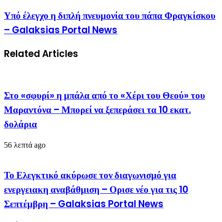
Υπό έλεγχο η διπλή πνευμονία του πάπα Φραγκίσκου
– Galaksias Portal News
Related Articles
Στο «σφυρί» η μπάλα από το «Χέρι του Θεού» του
Μαραντόνα – Μπορεί να ξεπεράσει τα 10 εκατ.
δολάρια
56 λεπτά ago
Το Ελεγκτικό ακύρωσε τον διαγωνισμό για
ενεργειακη αναβάθμιση – Ορισε νέο για τις 10
Σεπτέμβρη – Galaksias Portal News