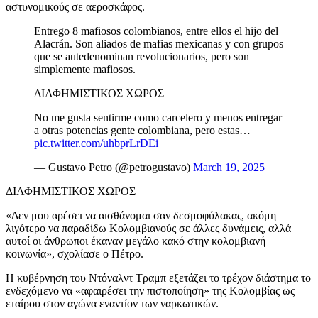
αστυνομικούς σε αεροσκάφος.
Entrego 8 mafiosos colombianos, entre ellos el hijo del
Alacrán. Son aliados de mafias mexicanas y con grupos
que se autedenominan revolucionarios, pero son
simplemente mafiosos.
ΔΙΑΦΗΜΙΣΤΙΚΟΣ ΧΩΡΟΣ
No me gusta sentirme como carcelero y menos entregar
a otras potencias gente colombiana, pero estas…
pic.twitter.com/uhbprLrDEi
— Gustavo Petro (@petrogustavo)
March 19, 2025
ΔΙΑΦΗΜΙΣΤΙΚΟΣ ΧΩΡΟΣ
«Δεν μου αρέσει να αισθάνομαι σαν δεσμοφύλακας, ακόμη
λιγότερο να παραδίδω Κολομβιανούς σε άλλες δυνάμεις, αλλά
αυτοί οι άνθρωποι έκαναν μεγάλο κακό στην κολομβιανή
κοινωνία», σχολίασε ο Πέτρο.
Η κυβέρνηση του Ντόναλντ Τραμπ εξετάζει το τρέχον διάστημα το
ενδεχόμενο να «αφαιρέσει την πιστοποίηση» της Κολομβίας ως
εταίρου στον αγώνα εναντίον των ναρκωτικών.