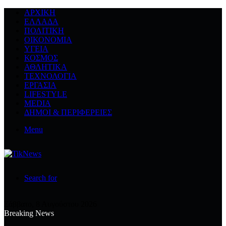
ΑΡΧΙΚΉ
ΕΛΛΆΔΑ
ΠΟΛΙΤΙΚΉ
ΟΙΚΟΝΟΜΊΑ
ΥΓΕΊΑ
ΚΌΣΜΟΣ
ΑΘΛΗΤΙΚΆ
ΤΕΧΝΟΛΟΓΙΆ
ΕΡΓΑΣΊΑ
LIFESTYLE
MEDIA
ΔΉΜΟΙ & ΠΕΡΙΦΈΡΕΙΕΣ
Menu
Search for
Σάββατο, 8 Αυγούστου 2026
Breaking News