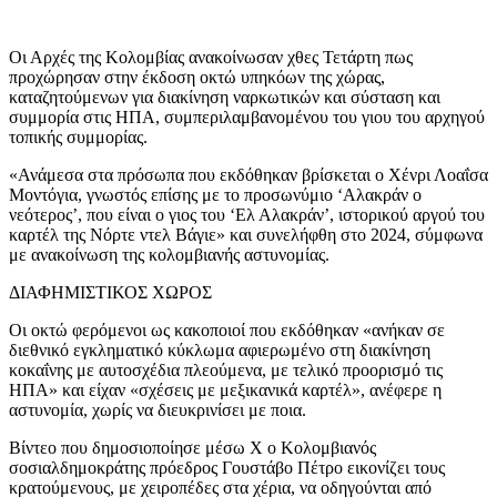
Οι Αρχές της Κολομβίας ανακοίνωσαν χθες Τετάρτη πως
προχώρησαν στην έκδοση οκτώ υπηκόων της χώρας,
καταζητούμενων για διακίνηση ναρκωτικών και σύσταση και
συμμορία στις ΗΠΑ, συμπεριλαμβανομένου του γιου του αρχηγού
τοπικής συμμορίας.
«Ανάμεσα στα πρόσωπα που εκδόθηκαν βρίσκεται ο Χένρι Λοαΐσα
Μοντόγια, γνωστός επίσης με το προσωνύμιο ‘Αλακράν ο
νεότερος’, που είναι ο γιος του ‘Ελ Αλακράν’, ιστορικού αργού του
καρτέλ της Νόρτε ντελ Βάγιε» και συνελήφθη στο 2024, σύμφωνα
με ανακοίνωση της κολομβιανής αστυνομίας.
ΔΙΑΦΗΜΙΣΤΙΚΟΣ ΧΩΡΟΣ
Οι οκτώ φερόμενοι ως κακοποιοί που εκδόθηκαν «ανήκαν σε
διεθνικό εγκληματικό κύκλωμα αφιερωμένο στη διακίνηση
κοκαΐνης με αυτοσχέδια πλεούμενα, με τελικό προορισμό τις
ΗΠΑ» και είχαν «σχέσεις με μεξικανικά καρτέλ», ανέφερε η
αστυνομία, χωρίς να διευκρινίσει με ποια.
Βίντεο που δημοσιοποίησε μέσω X ο Κολομβιανός
σοσιαλδημοκράτης πρόεδρος Γουστάβο Πέτρο εικονίζει τους
κρατούμενους, με χειροπέδες στα χέρια, να οδηγούνται από