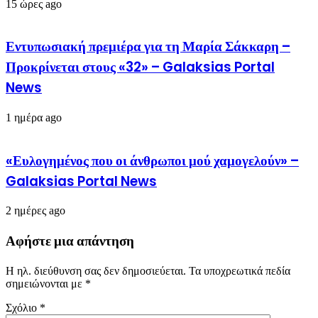
15 ώρες ago
Εντυπωσιακή πρεμιέρα για τη Μαρία Σάκκαρη –
Προκρίνεται στους «32» – Galaksias Portal
News
1 ημέρα ago
«Ευλογημένος που οι άνθρωποι μού χαμογελούν» –
Galaksias Portal News
2 ημέρες ago
Αφήστε μια απάντηση
Η ηλ. διεύθυνση σας δεν δημοσιεύεται.
Τα υποχρεωτικά πεδία
σημειώνονται με
*
Σχόλιο
*