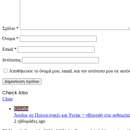
Σχόλιο
*
Όνομα
*
Email
*
Ιστότοπος
Αποθήκευσε το όνομά μου, email, και τον ιστότοπο μου σε αυτό
Check Also
Close
Ελλάδα
Άνοδος σε Πολυτεχνικές και Υγείας – «Βουτιά» στις ανθρω
2 εβδομάδες ago