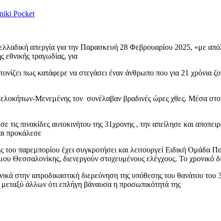
niki
Pocket
λλαδική απεργία για την Παρασκευή 28 Φεβρουαρίου 2025, «με από
ς εθνικής τραγωδίας, για
νίζει πως κατάφερε να στεγάσει έναν άνθρωπο που για 21 χρόνια ζο
ελοκήπων-Μενεμένης τον συνέλαβαν βραδινές ώρες χθες. Μέσα στον
σε τις πινακίδες αυτοκινήτου της 31χρονης , την απείλησε και αποπε
και προκάλεσε
του παρεμπορίου έχει συγκροτήσει και λειτουργεί Ειδική Ομάδα Πα
ου Θεσσαλονίκης, διενεργούν στοχευμένους ελέγχους. Το χρονικό δ
νονικά στην ιατροδικαστική διερεύνηση της υπόθεσης του θανάτου το
ε μεταξύ άλλων ότι επλήγη βάναυσα η προσωπικότητά της