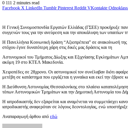
0
111
2 minutes read
Facebook
X
LinkedIn
Tumblr
Pinterest
Reddit
VKontakte
Odnoklass
Η Γενική Συνομοσπονδία Εργατών Ελλάδας (ΓΣΕΕ) προκήρυξε πανε
συγγενών τους για την ανεύρεση και την αποκάλυψη των υπαιτίων τη
Η Πανελλήνια Κοινωνική δράση “Αξιοπρέπεια” σε ανακοίνωσή της το
στόχου έγινε δυνατότερη χάρη στις δικές μας δράσεις και τη
Αστυνομικοί του Τμήματος Δίωξης και Εξιχνίασης Εγκλημάτων Αμπ
ακόμη 19 στο ΚΤΕΛ Μακεδονία.
Χειροπέδες σε 28χρονο. Οι αστυνομικοί τον συνέλαβαν διότι αφαίρε
μετέβη σε κατάστημα που εργάζεται η γυναίκα και εκεί την έβρισε 
Η Διεύθυνση Αστυνομίας Θεσσαλονίκης στο πλαίσιο καταπολέμησης 
τόπων Αστυνομικών Τμημάτων και την Δημοτική Αστυνομία του Δήμ
Η ιατροδικαστής δεν εξαιρείται και αναμένεται να συμμετάσχει κα
ιατροδικαστής αναφερόταν σε λόγους δεοντολογίας, ενώ υποστήριξ
Αναπαραγωγή άρθου από
εδώ