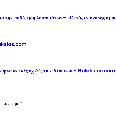
ια την επιδότηση λιπασμάτων – «Εκτός ενίσχυσης αμπ
alaksias.com
 ανθρωπιστικές σχολές του Ρεθύμνου – Galaksias.com
ιώνονται με
*