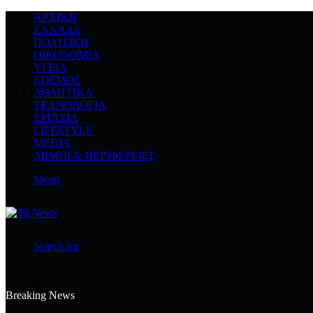
ΑΡΧΙΚΉ
ΕΛΛΆΔΑ
ΠΟΛΙΤΙΚΉ
ΟΙΚΟΝΟΜΊΑ
ΥΓΕΊΑ
ΚΌΣΜΟΣ
ΑΘΛΗΤΙΚΆ
ΤΕΧΝΟΛΟΓΙΆ
ΕΡΓΑΣΊΑ
LIFESTYLE
MEDIA
ΔΉΜΟΙ & ΠΕΡΙΦΈΡΕΙΕΣ
Menu
Search for
Πέμπτη, 6 Αυγούστου 2026
Breaking News