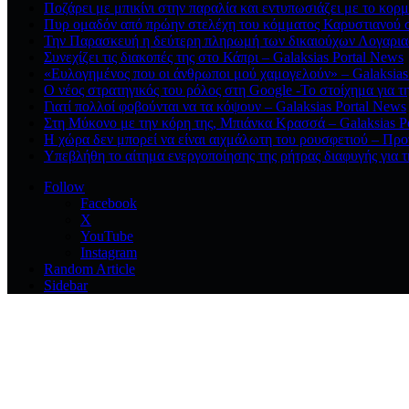
Ποζάρει με μπικίνι στην παραλία και εντυπωσιάζει με το κορμί
Πυρ ομαδόν από πρώην στελέχη του κόμματος Καρυστιανού στ
Την Παρασκευή η δεύτερη πληρωμή των δικαιούχων Λογαριασ
Συνεχίζει τις διακοπές της στο Κάπρι – Galaksias Portal News
«Ευλογημένος που οι άνθρωποι μού χαμογελούν» – Galaksias
O νέος στρατηγικός του ρόλος στη Google -Το στοίχημα για τ
Γιατί πολλοί φοβούνται να τα κόψουν – Galaksias Portal News
Στη Μύκονο με την κόρη της, Μπιάνκα Κρασσά – Galaksias P
Η χώρα δεν μπορεί να είναι αιχμάλωτη του ρουσφετιού – Προ
Υπεβλήθη το αίτημα ενεργοποίησης της ρήτρας διαφυγής για τ
Follow
Facebook
X
YouTube
Instagram
Random Article
Sidebar