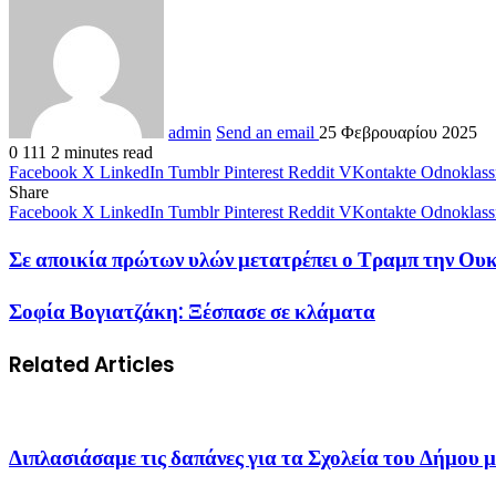
admin
Send an email
25 Φεβρουαρίου 2025
0
111
2 minutes read
Facebook
X
LinkedIn
Tumblr
Pinterest
Reddit
VKontakte
Odnoklass
Share
Facebook
X
LinkedIn
Tumblr
Pinterest
Reddit
VKontakte
Odnoklass
Σε αποικία πρώτων υλών μετατρέπει ο Τραμπ την Ο
Σοφία Βογιατζάκη: Ξέσπασε σε κλάματα
Related Articles
Διπλασιάσαμε τις δαπάνες για τα Σχολεία του Δή