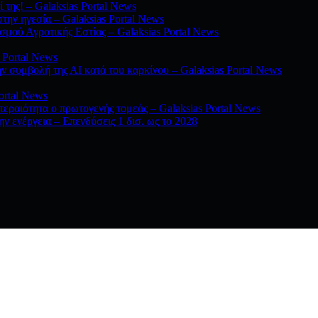
 της! – Galaksias Portal News
ην ηγεσία – Galaksias Portal News
μού Αγροτικής Εστίας – Galaksias Portal News
 Portal News
ην συμβολή της ΑΙ κατά του καρκίνου – Galaksias Portal News
ortal News
τεραιότητα ο πρωτογενής τομεάς – Galaksias Portal News
ην ενέργεια – Επενδύσεις 1 δισ. ως το 2028