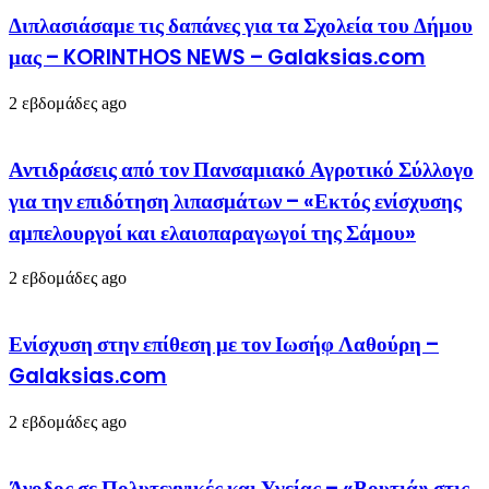
Διπλασιάσαμε τις δαπάνες για τα Σχολεία του Δήμου
μας – KORINTHOS NEWS – Galaksias.com
2 εβδομάδες ago
Αντιδράσεις από τον Πανσαμιακό Αγροτικό Σύλλογο
για την επιδότηση λιπασμάτων – «Εκτός ενίσχυσης
αμπελουργοί και ελαιοπαραγωγοί της Σάμου»
2 εβδομάδες ago
Ενίσχυση στην επίθεση με τον Ιωσήφ Λαθούρη –
Galaksias.com
2 εβδομάδες ago
Άνοδος σε Πολυτεχνικές και Υγείας – «Βουτιά» στις