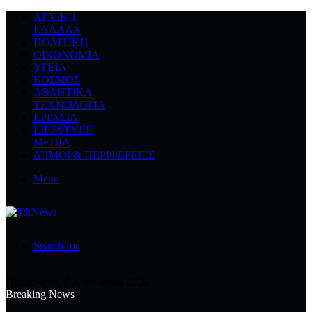
ΑΡΧΙΚΉ
ΕΛΛΆΔΑ
ΠΟΛΙΤΙΚΉ
ΟΙΚΟΝΟΜΊΑ
ΥΓΕΊΑ
ΚΌΣΜΟΣ
ΑΘΛΗΤΙΚΆ
ΤΕΧΝΟΛΟΓΙΆ
ΕΡΓΑΣΊΑ
LIFESTYLE
MEDIA
ΔΉΜΟΙ & ΠΕΡΙΦΈΡΕΙΕΣ
Menu
Search for
Παρασκευή, 7 Αυγούστου 2026
Breaking News