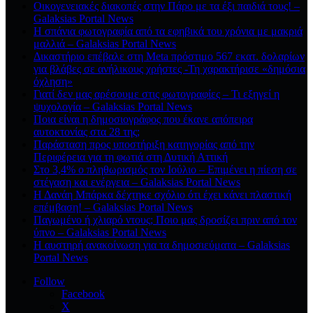
Οικογενειακές διακοπές στην Πάρο με τα έξι παιδιά τους! –
Galaksias Portal News
Η σπάνια φωτογραφία από τα εφηβικά του χρόνια με μακριά
μαλλιά – Galaksias Portal News
Δικαστήριο επέβαλε στη Meta πρόστιμο 567 εκατ. δολαρίων
για βλάβες σε ανήλικους χρήστες -Τη χαρακτήρισε «δημόσια
όχληση»
Γιατί δεν μας αρέσουμε στις φωτογραφίες – Τι εξηγεί η
ψυχολογία – Galaksias Portal News
Ποια είναι η δημοσιογράφος που έκανε απόπειρα
αυτοκτονίας στα 28 της;
Παράσταση προς υποστήριξη κατηγορίας από την
Περιφέρεια για τη φωτιά στη Δυτική Αττική
Στο 3,4% ο πληθωρισμός τον Ιούλιο – Επιμένει η πίεση σε
στέγαση και ενέργεια – Galaksias Portal News
Η Δανάη Μπάρκα δέχτηκε σχόλιο ότι έχει κάνει πλαστική
επέμβαση! – Galaksias Portal News
Παγωμένο ή χλιαρό ντους; Ποιο μας δροσίζει πριν από τον
ύπνο – Galaksias Portal News
Η αυστηρή ανακοίνωση για τα δημοσιεύματα – Galaksias
Portal News
Follow
Facebook
X