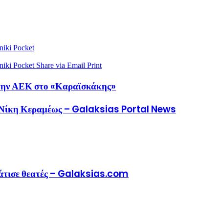
niki
Pocket
niki
Pocket
Share via Email
Print
 στην ΑΕΚ στο «Καραϊσκάκης»
 η Νίκη Κεραμέως – Galaksias Portal News
μάτισε θεατές – Galaksias.com