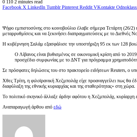
0
110
2 minutes read
Facebook
X
LinkedIn
Tumblr
Pinterest
Reddit
VKontakte
Odnoklass
Ψήφο εμπιστοσύνης στο κοινοβούλιο έλαβε σήμερα Τετάρτη (26/2)
μεταρρυθμίσεις και να ξεκινήσει διαπραγματεύσεις με το Διεθνές Ν
Η κυβέρνηση Σαλάμ εξασφάλισε την υποστήριξη 95 εκ των 128 βου
Ο Λίβανος είναι βυθισμένος σε οικονομική κρίση από το 201
προσχέδιο συμφωνίας με το ΔΝΤ για πρόγραμμα χρηματοδότησ
Σε πρόσφατες δηλώσεις του στο πρακτορείο ειδήσεων Reuters, ο υπ
Χθες Τρίτη, η φιλοϊρανική Χεζμπολάχ είχε προαναγγείλει πως θα 
διαφύλαξη της εθνικής κυριαρχίας και της σταθερότητας» στη χώρα.
Το πολιτικό σκηνικό άλλαξε άρδην αφότου η Χεζμπολάχ, κυρίαρχη ε
Αναπαραγωγή άρθου από
εδώ