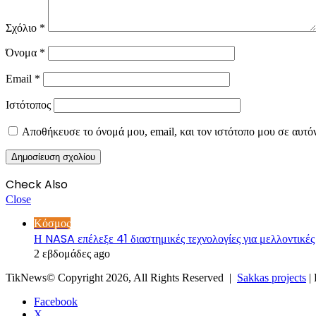
Σχόλιο
*
Όνομα
*
Email
*
Ιστότοπος
Αποθήκευσε το όνομά μου, email, και τον ιστότοπο μου σε αυτό
Check Also
Close
Κόσμος
Η NASA επέλεξε 41 διαστημικές τεχνολογίες για μελλοντικές
2 εβδομάδες ago
TikNews© Copyright 2026, All Rights Reserved |
Sakkas projects
|
Facebook
X