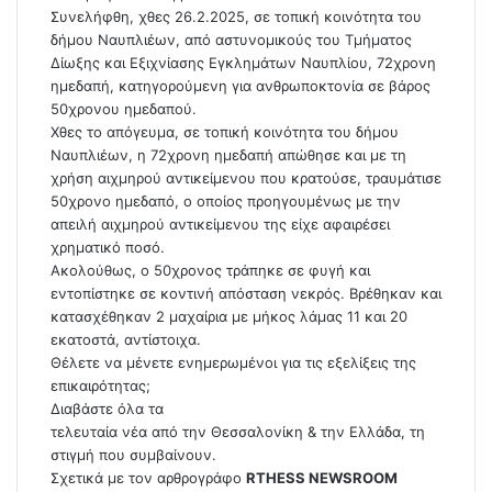
Συνελήφθη, χθες 26.2.2025, σε τοπική κοινότητα του
δήμου Ναυπλιέων, από αστυνομικούς του Τμήματος
Δίωξης και Εξιχνίασης Εγκλημάτων Ναυπλίου, 72χρονη
ημεδαπή, κατηγορούμενη για ανθρωποκτονία σε βάρος
50χρονου ημεδαπού.
Χθες το απόγευμα, σε τοπική κοινότητα του δήμου
Ναυπλιέων, η 72χρονη ημεδαπή απώθησε και με τη
χρήση αιχμηρού αντικείμενου που κρατούσε, τραυμάτισε
50χρονο ημεδαπό, ο οποίος προηγουμένως με την
απειλή αιχμηρού αντικείμενου της είχε αφαιρέσει
χρηματικό ποσό.
Ακολούθως, ο 50χρονος τράπηκε σε φυγή και
εντοπίστηκε σε κοντινή απόσταση νεκρός. Βρέθηκαν και
κατασχέθηκαν 2 μαχαίρια με μήκος λάμας 11 και 20
εκατοστά, αντίστοιχα.
Θέλετε να μένετε ενημερωμένοι για τις εξελίξεις της
επικαιρότητας;
Διαβάστε όλα τα
τελευταία νέα
από την Θεσσαλονίκη & την Ελλάδα, τη
στιγμή που συμβαίνουν.
Σχετικά με τον αρθρογράφο
RTHESS NEWSROOM