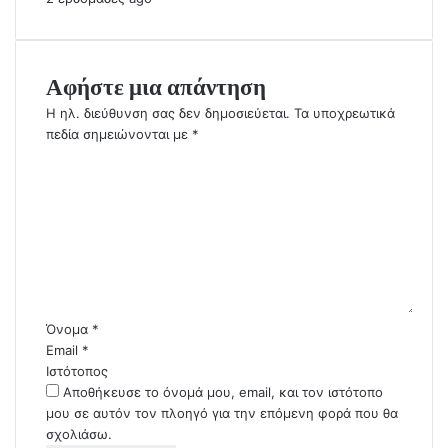
Αφήστε μια απάντηση
Η ηλ. διεύθυνση σας δεν δημοσιεύεται.
Τα υποχρεωτικά
πεδία σημειώνονται με
*
Σ
χ
ό
λ
ι
ο
*
Όνομα
*
Email
*
Ιστότοπος
Αποθήκευσε το όνομά μου, email, και τον ιστότοπο
μου σε αυτόν τον πλοηγό για την επόμενη φορά που θα
σχολιάσω.