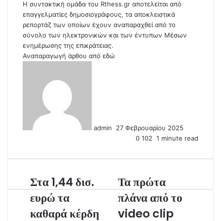
Η συντακτική ομάδα του Rthess.gr αποτελείται από
επαγγελματίες δημοσιογράφους, τα αποκλειστικά
ρεπορτάζ των οποίων έχουν αναπαραχθεί από το
σύνολο των ηλεκτρονικών και των έντυπων Μέσων
ενημέρωσης της επικράτειας.
Αναπαραγωγή άρθου από
εδώ
S
e
n
d
a
n
admin
27 Φεβρουαρίου 2025
e
0
102
1 minute read
m
a
i
l
Στα 1,44 δισ.
Τα πρώτα
ευρώ τα
πλάνα από το
καθαρά κέρδη
video clip