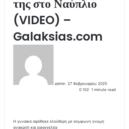
της στο Ναύπλιο
(VIDEO) –
Galaksias.com
S
e
n
d
a
n
admin
27 Φεβρουαρίου 2025
e
0
102
1 minute read
m
a
i
l
Η γυναίκα αφέθηκε ελεύθερη με σύμφωνη γνώμη
ανακριτή και εισαγγελέα