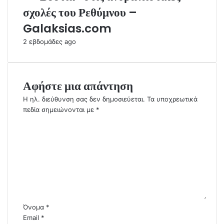
σχολές του Ρεθύμνου –
Galaksias.com
2 εβδομάδες ago
Αφήστε μια απάντηση
Η ηλ. διεύθυνση σας δεν δημοσιεύεται.
Τα υποχρεωτικά
πεδία σημειώνονται με
*
Σ
χ
ό
λ
ι
ο
*
Όνομα
*
Email
*