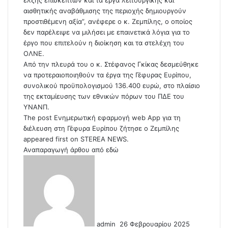
έλξης επισκεπτών και τα έργα λειτουργικής και
αισθητικής αναβάθμισης της περιοχής δημιουργούν
προστιθέμενη αξία”, ανέφερε ο κ. Ζεμπίλης, ο οποίος
δεν παρέλειψε να μιλήσει με επαινετικά λόγια για το
έργο που επιτελούν η διοίκηση και τα στελέχη του
ΟΛΝΕ.
Από την πλευρά του ο κ. Στέφανος Γκίκας δεσμεύθηκε
να προτεραιοποιηθούν τα έργα της Γέφυρας Ευρίπου,
συνολικού προϋπολογισμού 136.400 ευρώ, στο πλαίσιο
της εκταμίευσης των εθνικών πόρων του ΠΔΕ του
ΥΝΑΝΠ.
The post
Ενημερωτική εφαρμογή web App για τη
διέλευση στη Γέφυρα Ευρίπου ζήτησε ο Ζεμπίλης
appeared first on
STEREA NEWS
.
Αναπαραγωγή άρθου από
εδώ
S
e
n
d
a
n
admin
26 Φεβρουαρίου 2025
e