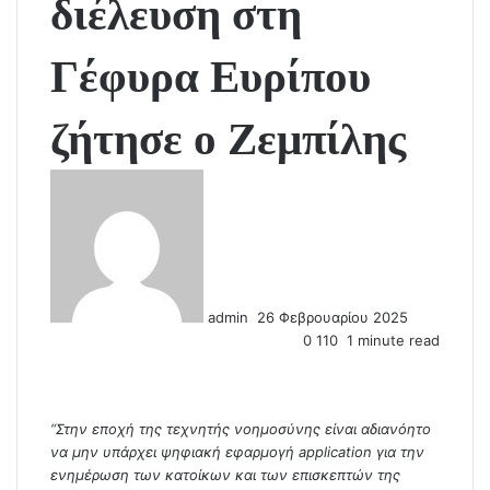
διέλευση στη
Γέφυρα Ευρίπου
ζήτησε ο Ζεμπίλης
S
e
n
d
a
n
admin
26 Φεβρουαρίου 2025
e
0
110
1 minute read
m
a
i
l
“Στην εποχή της τεχνητής νοημοσύνης είναι αδιανόητο
να μην υπάρχει ψηφιακή εφαρμογή application για την
ενημέρωση των κατοίκων και των επισκεπτών της