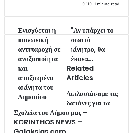
0
110
1 minute read
m
a
i
l
Ενισχύεται η
"Αν υπάρχει το
κοινωνική
σωστό
αντιπαροχή σε
κίνητρο, θα
αναξιοποίητα
έκανα...
και
Related
απαξιωμένα
Articles
ακίνητα του
Διπλασιάσαμε τις
Δημοσίου
δαπάνες για τα
Σχολεία του Δήμου μας –
KORINTHOS NEWS –
Galaksias.com