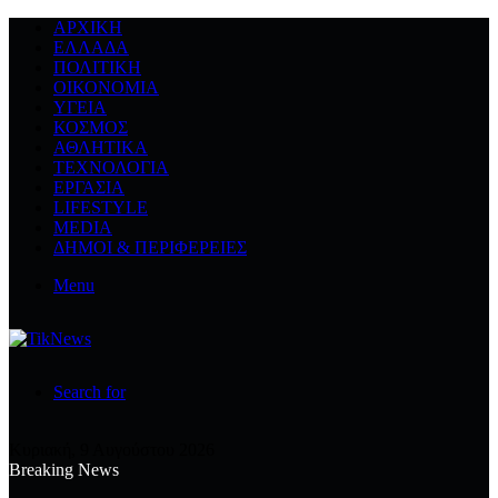
ΑΡΧΙΚΉ
ΕΛΛΆΔΑ
ΠΟΛΙΤΙΚΉ
ΟΙΚΟΝΟΜΊΑ
ΥΓΕΊΑ
ΚΌΣΜΟΣ
ΑΘΛΗΤΙΚΆ
ΤΕΧΝΟΛΟΓΙΆ
ΕΡΓΑΣΊΑ
LIFESTYLE
MEDIA
ΔΉΜΟΙ & ΠΕΡΙΦΈΡΕΙΕΣ
Menu
Search for
Κυριακή, 9 Αυγούστου 2026
Breaking News