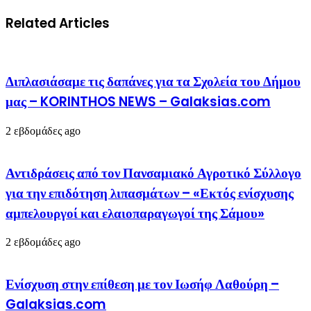
Related Articles
Διπλασιάσαμε τις δαπάνες για τα Σχολεία του Δήμου
μας – KORINTHOS NEWS – Galaksias.com
2 εβδομάδες ago
Αντιδράσεις από τον Πανσαμιακό Αγροτικό Σύλλογο
για την επιδότηση λιπασμάτων – «Εκτός ενίσχυσης
αμπελουργοί και ελαιοπαραγωγοί της Σάμου»
2 εβδομάδες ago
Ενίσχυση στην επίθεση με τον Ιωσήφ Λαθούρη –
Galaksias.com