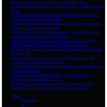
Και νέοι κωδικοί στις μειώσεις στα ράφια – Ήδη
συμμετέχουν 686 επώνυμοι, 130 σχολικοί – Galaksias Portal
News
Η σειρά φαινόμενο του Σωτήρη Τσαφούλια έρχεται σε Α’
τηλεοπτική προβολή στον Alpha
Βαρύ πένθος για τον Λιονέλ Μέσι – Πέθανε ο πατέρας του,
Χόρχε – Galaksias Portal News
Ρούχα και πολυτελή αξεσουάρ από την ταινία βγαίνουν σε
δημοπρασία – Galaksias Portal News
Νέα αποχώρηση από το κόμμα Καρυστιανού – Ο Νίκος
Μπρουτζάκης καταγγέλει αυθαιρεσία και φίμωση
Τι ισχύει για νησιά και βραχυχρόνιες μισθώσεις – Galaksias
Portal News
Επισκέφτηκε την στενή φίλη της, Λίλα Μπακλέση στο
μαιευτήριο – Galaksias Portal News
Η συγκινητική αποκάλυψη για τη δηµιουργία οικογένειας με
τον Tyler McBeth
Πέθανε ο Γιάννης Βαρβιτσιώτης, σε ηλικία 93 ετών –
Διετέλεσε αντιπρόεδρος της ΝΔ
Ο «χάρτης» των πληρωμών από την Δευτέρα έως την
Παρασκευή 14 Αυγούστου – Galaksias Portal News
Follow
Facebook
X