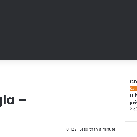
Ch
C
Κόσ
gla –
Η N
l
μελ
o
s
2 ε
e
0
122
Less than a minute