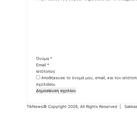
Σ
χ
ό
λ
ι
ο
*
Όνομα
*
Email
*
Ιστότοπος
Αποθήκευσε το όνομά μου, email, και τον ιστότο
σχολιάσω.
TikNews© Copyright 2026, All Rights Reserved |
Sakkas
Facebook
X
YouTube
Instagram