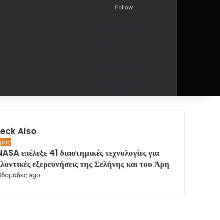
Follow
Facebook
Random Article
Sidebar
X
YouTube
Instagram
eck Also
μος
ASA επέλεξε 41 διαστημικές τεχνολογίες για
λοντικές εξερευνήσεις της Σελήνης και του Άρη
βδομάδες ago