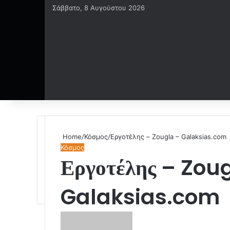
Σάββατο, 8 Αυγούστου 2026
Home
/
Κόσμος
/
Εργοτέλης – Zougla – Galaksias.com
Κόσμος
Εργοτέλης – Zou
Galaksias.com
S
e