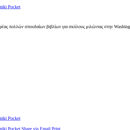
niki
Pocket
αφέας πολλών σπουδαίων βιβλίων για σκύλους μιλώντας στην Washin
niki
Pocket
niki
Pocket
Share via Email
Print