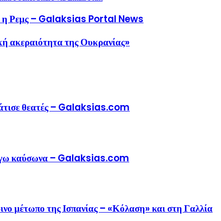
ασε η Ρεμς – Galaksias Portal News
ική ακεραιότητα της Ουκρανίας»
μάτισε θεατές – Galaksias.com
λόγω καύσωνα – Galaksias.com
ινο μέτωπο της Ισπανίας – «Κόλαση» και στη Γαλλία