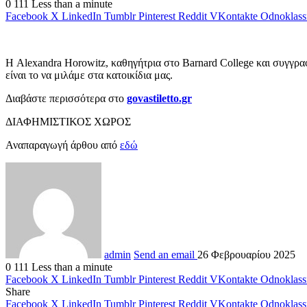
0
111
Less than a minute
Facebook
X
LinkedIn
Tumblr
Pinterest
Reddit
VKontakte
Odnoklass
Η Alexandra Horowitz, καθηγήτρια στο Barnard College και συγγρ
είναι το να μιλάμε στα κατοικίδια μας.
Διαβάστε περισσότερα στο
govastiletto.gr
ΔΙΑΦΗΜΙΣΤΙΚΟΣ ΧΩΡΟΣ
Αναπαραγωγή άρθου από
εδώ
admin
Send an email
26 Φεβρουαρίου 2025
0
111
Less than a minute
Facebook
X
LinkedIn
Tumblr
Pinterest
Reddit
VKontakte
Odnoklass
Share
Facebook
X
LinkedIn
Tumblr
Pinterest
Reddit
VKontakte
Odnoklass