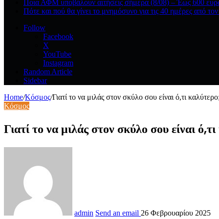
Ποια ΑΦΜ υποβάλουν αιτήσεις σήμερα (8/08) – Έως 600 ευρώ
Πότε και πού θα γίνει το μνημόσυνο για τις 40 ημέρες από τον
Follow
Facebook
X
YouTube
Instagram
Random Article
Sidebar
Home
/
Κόσμος
/
Γιατί το να μιλάς στον σκύλο σου είναι ό,τι καλύτερο
Κόσμος
Γιατί το να μιλάς στον σκύλο σου είναι ό
admin
Send an email
26 Φεβρουαρίου 2025