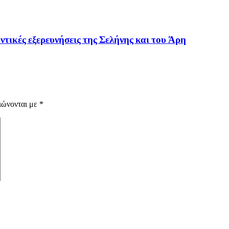
ντικές εξερευνήσεις της Σελήνης και του Άρη
ιώνονται με
*