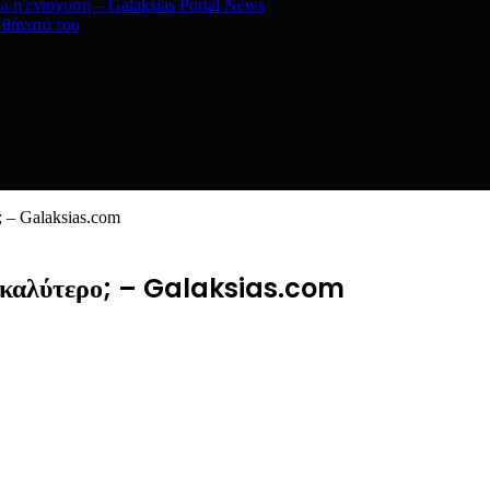
 η ενίσχυση – Galaksias Portal News
 θάνατό του
; – Galaksias.com
,τι καλύτερο; – Galaksias.com