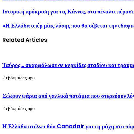
Ιστορική πρόκριση για τις Κάννες, στα πέναλτι πέρ
«Η Ελλάδα υπέρ μίας λύσης που θα σέβεται την εδαφ
Related Articles
Ταύρος… σκαρφάλωσε σε κερκίδες σταδίου και τραυ
2 εβδομάδες ago
Σώζουν ψάρια από γαλλικά ποτάμια που στερεύουν 
2 εβδομάδες ago
Η Ελλάδα στέλνει δύο Canadair για τη μάχη στο πύρ