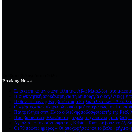
Σάββατο, 8 Αυγούστου 2026
Breaking News
Επισκέφτηκε την στενή φίλη της, Λίλα Μπακλέση στο μαιευτή
Η συγκινητική αποκάλυψη για τη δηµιουργία οικογένειας με τ
Πέθανε ο Γιάννης Βαρβιτσιώτης, σε ηλικία 93 ετών – Διετέλε
Ο «χάρτης» των πληρωμών από την Δευτέρα έως την Παρασκε
Παντρεύτηκε στην Πάρο ο διεθνής ποδοσφαιριστής της Ρεάλ Μ
Πού βρίσκεται η Ελλάδα στη μεγάλη τεχνολογική μετάβαση – 
Αγκαλιά με την σύντροφό του, Kristen Toms σε βραδινή έξοδο
Οι 79 πρώτες ημέρες – Οι αποχωρήσεις και το βαθύ «ρήγμα» μ