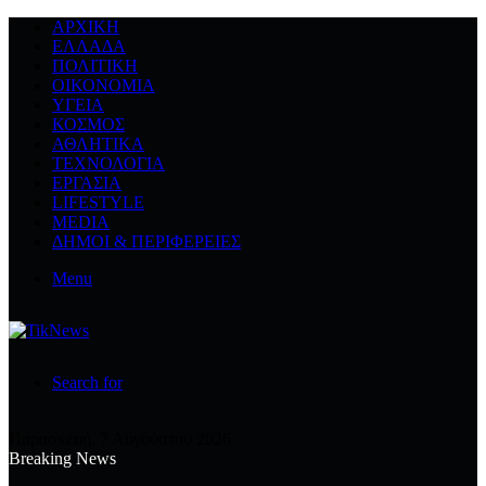
ΑΡΧΙΚΉ
ΕΛΛΆΔΑ
ΠΟΛΙΤΙΚΉ
ΟΙΚΟΝΟΜΊΑ
ΥΓΕΊΑ
ΚΌΣΜΟΣ
ΑΘΛΗΤΙΚΆ
ΤΕΧΝΟΛΟΓΙΆ
ΕΡΓΑΣΊΑ
LIFESTYLE
MEDIA
ΔΉΜΟΙ & ΠΕΡΙΦΈΡΕΙΕΣ
Menu
Search for
Παρασκευή, 7 Αυγούστου 2026
Breaking News