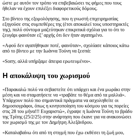
ώστε με αυτόν τον τρόπο να επιβεβαιώσει τις φήμες που τους
ήθελαν να έχουν επιλέξει διαφορετικούς δόμους.
Στο βίντεο της εξομολόγησης, που η γνωστή επιχειρηματίας
εξηγούσε στις συμπεθέρες της (έτσι αποκαλεί τους υποστηρικτές
της), πολύ σύντομα μαζεύτηκαν επικριτικά σχόλια για το ότι το
ζευγάρι φαινόταν εξ’ αρχής ότι δεν ήταν αγαπημένο.
«Αφού δεν αγαπήθηκαν ποτέ, φαινόταν», σχολίασε κάποιος κάτω
από το βίντεο με την Ιωάννα Τούνη να ξεσπά:
«Sorry, αλλά υπήρξαμε άπειρα ερωτευμένοι».
H αποκάλυψη του χωρισμού
«Παρακαλώ πολύ να σεβαστείτε ότι υπάρχει και ένα μωράκι στην
μέση και να σταματήσετε να «τραβάτε το θέμα από τα μαλλιά».
Υπάρχουν πολύ πιο σημαντικά πράγματα να ασχοληθείτε οι
δημοσιογράφοι, όπως η κινητοποίηση του κόσμου για τις πορείες
στις 28 του μήνα!!! Ευχαριστώ», έγραψε η Ιωάννα Τούνη το βράδυ
της Τρίτης (25/2/25) στην ανάρτηση που έκανε για να ανακοινώσει
τον χωρισμό της με τον Δημήτρη Αλεξάνδρου.
«Καταλαβαίνω ότι από τη στιγμή που έχω εκθέσει τη ζωή μου,