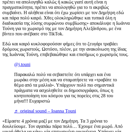
πρέπει να απολογηθώ καλώς ή κακώς γιατί αυτή είναι η
πραγματικότητα, πρέπει να απολογηθώ για το τι ακριβώς
συμβαίνει. Η αλήθεια είναι ότι έχω χωρίσει με τον Δημήτρη εδώ
και πάρα πολύ καιρό. Χθες ολοκληρώθηκε και τυπικά όλη η
διαδικασία της λύσης συμφώνου συμβίωσης» αποκάλυψε η Ιωάννα
Τούνη για το χωρισμό της με τον Δημήτρη Αλεξάνδρου, με ένα
βίντεο που ανέβασε στο TikTok.
Εδώ και καιρό κυκλοφορούσαν φήμες ότι το ζευγάρι τραβάει
δρόμους χωριστούς. Ωστόσο, πλέον, με την ανακοίνωση της ίδιας
της Ιωάννας Τούνη, επιβεβαιώθηκε και επισήμως ο χωρισμός τους.
@j.touni
Παρακαλώ πολύ να σεβαστείτε ότι υπάρχει και ένα
μωράκι στην μέση και να σταματήσετε να «τραβάτε το
θέμα από τα μαλλιά». Υπάρχουν πολύ πιο σημαντικά
πράγματα να ασχοληθείτε οι δημοσιογράφοι, όπως η
κινητοποίηση του κόσμου για τις πορείες στις 28 του
μήνα!!! Ευχαριστώ
♬ original sound – Ioanna Touni
«Είμαστε 4 χρόνια μαζί με τον Δημήτρη. Τα 3 χρόνια το
δουλεύουμε. Τον αγαπάω πάρα πολύ… Έχουμε ένα μωρό. Από
μικρή ήθελα να κάνω μία επιτυχημένη οικογένεια. Υπάρχει μία