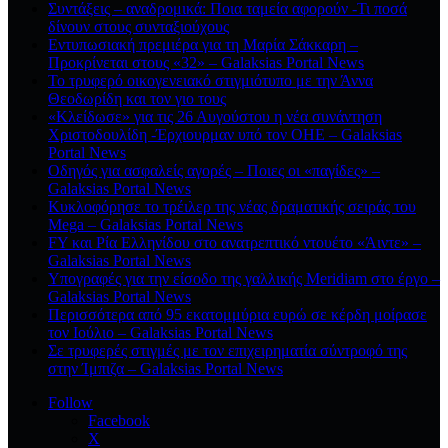
Συντάξεις – αναδρομικά: Ποια ταμεία αφορούν -Τι ποσά
δίνουν στους συνταξιούχους
Εντυπωσιακή πρεμιέρα για τη Μαρία Σάκκαρη –
Προκρίνεται στους «32» – Galaksias Portal News
Το τρυφερό οικογενειακό στιγμιότυπο με την Άννα
Θεοδωρίδη και τον γιο τους
«Κλείδωσε» για τις 26 Αυγούστου η νέα συνάντηση
Χριστοδουλίδη -Έρχιουρμαν υπό τον ΟΗΕ – Galaksias
Portal News
Οδηγός για ασφαλείς αγορές – Ποιες οι «παγίδες» –
Galaksias Portal News
Κυκλοφόρησε το τρέιλερ της νέας δραματικής σειράς του
Mega – Galaksias Portal News
FY και Ρία Ελληνίδου στο ανατρεπτικό ντουέτο «Άιντε» –
Galaksias Portal News
Υπογραφές για την είσοδο της γαλλικής Meridiam στο έργο –
Galaksias Portal News
Περισσότερα από 95 εκατομμύρια ευρώ σε κέρδη μοίρασε
τον Ιούλιο – Galaksias Portal News
Σε τρυφερές στιγμές με τον επιχειρηματία σύντροφό της
στην Ίμπιζα – Galaksias Portal News
Follow
Facebook
X