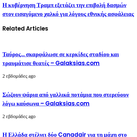
Η κυβέρνηση Τραμπ εξετάζει την επιβολή δασμών
στον εισαγόμενο χαλκό για λόγους εθνικής ασφάλειας
Related Articles
Ταύρος… σκαρφάλωσε σε κερκίδες σταδίου και
τραυμάτισε θεατές – Galaksias.com
2 εβδομάδες ago
Σώζουν ψάρια από γαλλικά ποτάμια που στερεύουν
λόγω καύσωνα – Galaksias.com
2 εβδομάδες ago
Η Ελλάδα στέλνει δύο Canadair για τη μάχη στο