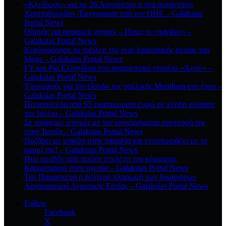
«Κλείδωσε» για τις 26 Αυγούστου η νέα συνάντηση
Χριστοδουλίδη -Έρχιουρμαν υπό τον ΟΗΕ – Galaksias
Portal News
Οδηγός για ασφαλείς αγορές – Ποιες οι «παγίδες» –
Galaksias Portal News
Κυκλοφόρησε το τρέιλερ της νέας δραματικής σειράς του
Mega – Galaksias Portal News
FY και Ρία Ελληνίδου στο ανατρεπτικό ντουέτο «Άιντε» –
Galaksias Portal News
Υπογραφές για την είσοδο της γαλλικής Meridiam στο έργο –
Galaksias Portal News
Περισσότερα από 95 εκατομμύρια ευρώ σε κέρδη μοίρασε
τον Ιούλιο – Galaksias Portal News
Σε τρυφερές στιγμές με τον επιχειρηματία σύντροφό της
στην Ίμπιζα – Galaksias Portal News
Ποζάρει με μπικίνι στην παραλία και εντυπωσιάζει με το
κορμί της! – Galaksias Portal News
Πυρ ομαδόν από πρώην στελέχη του κόμματος
Καρυστιανού στην ηγεσία – Galaksias Portal News
Την Παρασκευή η δεύτερη πληρωμή των δικαιούχων
Λογαριασμού Αγροτικής Εστίας – Galaksias Portal News
Follow
Facebook
X