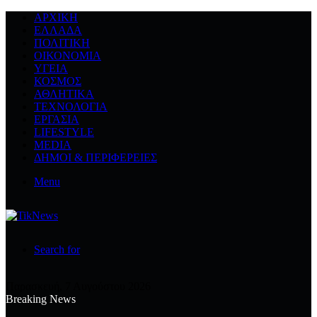
ΑΡΧΙΚΉ
ΕΛΛΆΔΑ
ΠΟΛΙΤΙΚΉ
ΟΙΚΟΝΟΜΊΑ
ΥΓΕΊΑ
ΚΌΣΜΟΣ
ΑΘΛΗΤΙΚΆ
ΤΕΧΝΟΛΟΓΙΆ
ΕΡΓΑΣΊΑ
LIFESTYLE
MEDIA
ΔΉΜΟΙ & ΠΕΡΙΦΈΡΕΙΕΣ
Menu
Search for
Παρασκευή, 7 Αυγούστου 2026
Breaking News