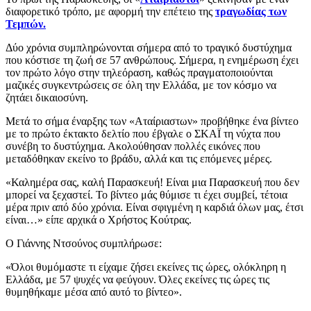
διαφορετικό τρόπο, με αφορμή την επέτειο της
τραγωδίας των
Τεμπών.
Δύο χρόνια συμπληρώνονται σήμερα από το τραγικό δυστύχημα
που κόστισε τη ζωή σε 57 ανθρώπους. Σήμερα, η ενημέρωση έχει
τον πρώτο λόγο στην τηλεόραση, καθώς πραγματοποιούνται
μαζικές συγκεντρώσεις σε όλη την Ελλάδα, με τον κόσμο να
ζητάει δικαιοσύνη.
Μετά το σήμα έναρξης των «Αταίριαστων» προβήθηκε ένα βίντεο
με το πρώτο έκτακτο δελτίο που έβγαλε ο ΣΚΑΪ τη νύχτα που
συνέβη το δυστύχημα. Ακολούθησαν πολλές εικόνες που
μεταδόθηκαν εκείνο το βράδυ, αλλά και τις επόμενες μέρες.
«Καλημέρα σας, καλή Παρασκευή! Είναι μια Παρασκευή που δεν
μπορεί να ξεχαστεί. Το βίντεο μάς θύμισε τι έχει συμβεί, τέτοια
μέρα πριν από δύο χρόνια. Είναι σφιγμένη η καρδιά όλων μας, έτσι
είναι…» είπε αρχικά ο Χρήστος Κούτρας.
Ο Γιάννης Ντσούνος συμπλήρωσε:
«Όλοι θυμόμαστε τι είχαμε ζήσει εκείνες τις ώρες, ολόκληρη η
Ελλάδα, με 57 ψυχές να φεύγουν. Όλες εκείνες τις ώρες τις
θυμηθήκαμε μέσα από αυτό το βίντεο».