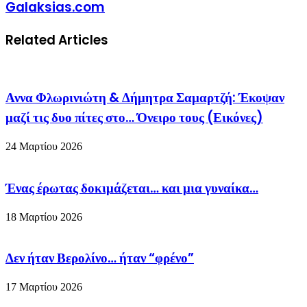
Galaksias.com
Related Articles
Αννα Φλωρινιώτη & Δήμητρα Σαμαρτζή: Έκοψαν
μαζί τις δυο πίτες στο… Όνειρο τους (Εικόνες)
24 Μαρτίου 2026
Ένας έρωτας δοκιμάζεται… και μια γυναίκα…
18 Μαρτίου 2026
Δεν ήταν Βερολίνο… ήταν “φρένο”
17 Μαρτίου 2026