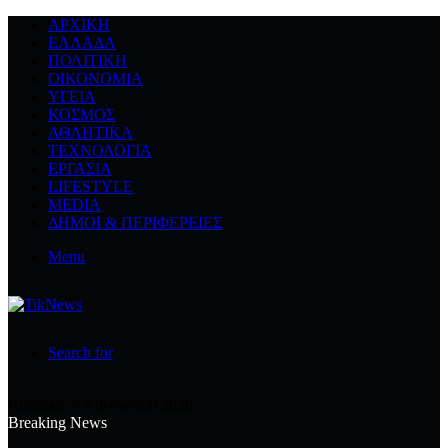
ΑΡΧΙΚΉ
ΕΛΛΆΔΑ
ΠΟΛΙΤΙΚΉ
ΟΙΚΟΝΟΜΊΑ
ΥΓΕΊΑ
ΚΌΣΜΟΣ
ΑΘΛΗΤΙΚΆ
ΤΕΧΝΟΛΟΓΙΆ
ΕΡΓΑΣΊΑ
LIFESTYLE
MEDIA
ΔΉΜΟΙ & ΠΕΡΙΦΈΡΕΙΕΣ
Menu
Search for
Κυριακή, 9 Αυγούστου 2026
Breaking News