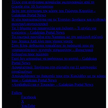
Τέλος στα αντίγραφα ασφαλείας φωτογραφιών από τη
Google στις 10 Αυγούστου
Δείτε τον σύντροφο της κόρης του Γιώργου Κιμούλη –
Galaksias Portal News
Η νέα πραγματικότητα για τις Ένοπλες Δυνάμεις και η εθνική
αμυντική αρχιτεκτονική
Τα 3 βήματα για παραγγελία και έκδοση – Τι ισχύει για
κυρώσεις – Galaksias Portal News
Τα ερωτικά παιχνίδια στο Nammos με την καλλονή σύζυγό
του, Jessica Aidi λίγο πριν γίνουν γονείς
Στην Κίνα, άνθρωποι νοικιάζουν το πρόσωπό τους σε
«σαπουνόπερες» τεχνητής νοημοσύνης – Βιομετρικά
δεδομένα προς πώληση
Γιατί δεν μπορούμε να αφήσουμε το κινητό – Galaksias
Portal News
Ασφαλιστικό: Ταχύτερα στη σύνταξη για 11 κατηγορίες
εργαζομένων
Απολαμβάνουν τις διακοπές τους στις Κυκλάδες με τις κόρες
τους – Galaksias Portal News
«Αναβαθμίζεται η Τουρκία» – Galaksias Portal News
Follow
Facebook
X
YouTube