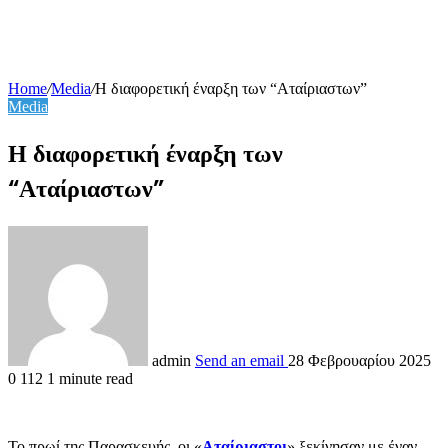
Home
/
Media
/
Η διαφορετική έναρξη των “Αταίριαστων”
Media
Η διαφορετική έναρξη των
“Αταίριαστων”
admin
Send an email
28 Φεβρουαρίου 2025
0
112
1 minute read
Το πρωί της Παρασκευής, οι «
Αταίριαστοι
» ξεκίνησαν με έναν