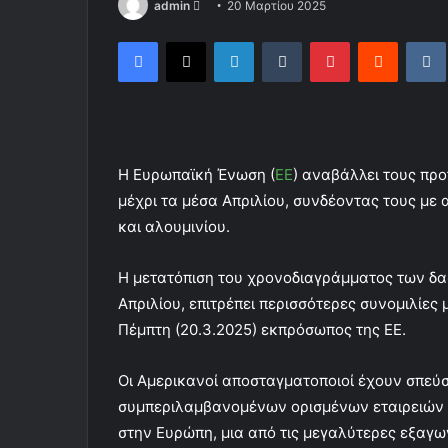
admin
S
20 Μαρτίου 2025
e
Facebook
X
LinkedIn
Tumblr
Pinterest
Reddit
VK
n
d
a
n
e
Η Ευρωπαϊκή Ένωση (
ΕΕ
) αναβάλλει τους πρ
m
a
μέχρι τα μέσα Απριλίου, συνδέοντας τους μ
i
και αλουμινίου.
l
Η μετατόπιση του χρονοδιαγράμματος των δασμ
Απριλίου, επιτρέπει περισσότερες συνομιλίε
Πέμπτη (20.3.2025) εκπρόσωπος της ΕΕ.
Οι Αμερικανοί αποσταγματοποιοί έχουν σπεύσ
συμπεριλαμβανομένων ορισμένων εταιρειών 
στην Ευρώπη, μια από τις μεγαλύτερες εξαγω