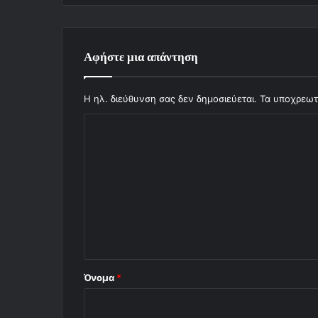
Αφήστε μια απάντηση
Η ηλ. διεύθυνση σας δεν δημοσιεύεται.
Τα υποχρεωτ
Σ
χ
ό
λ
ι
ο
*
Όνομα
*