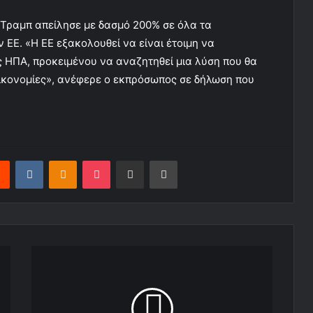
Τραμπ απείλησε με δασμό 200% σε όλα τα
 ΕΕ. «Η ΕΕ εξακολουθεί να είναι έτοιμη να
ς ΗΠΑ, προκειμένου να αναζητηθεί μια λύση που θα
 οικονομίες», ανέφερε ο εκπρόσωπος σε δήλωση που
Reddit
VKontakte
Odnoklassniki
Pocket
Share via Email
Print