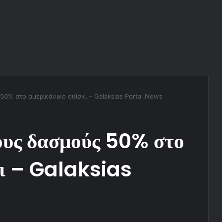
0% στο αμερικάνικο ουίσκι – Galaksias Portal News
ους δασμούς 50% στο
κι – Galaksias