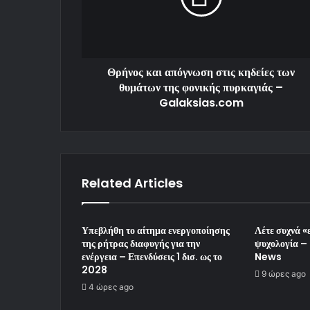
Θρήνος και απόγνωση στις κηδείες των
θυμάτων της φονικής πυρκαγιάς –
Galaksias.com
Related Articles
Υπεβλήθη το αίτημα ενεργοποίησης
Λέτε συχνά «ε
της ρήτρας διαφυγής για την
ψυχολογία –
ενέργεια – Επενδύσεις 1 δισ. ως το
News
2028
9 ώρες ago
4 ώρες ago