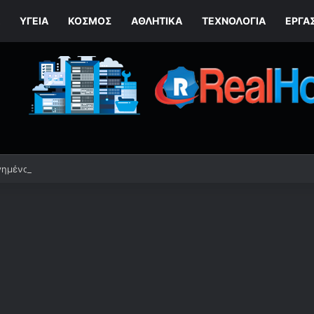
ΥΓΕΊΑ
ΚΌΣΜΟΣ
ΑΘΛΗΤΙΚΆ
ΤΕΧΝΟΛΟΓΙΆ
ΕΡΓΑ
ημένος που οι άνθρωποι μού χαμογελούν» – Galaksias Portal News