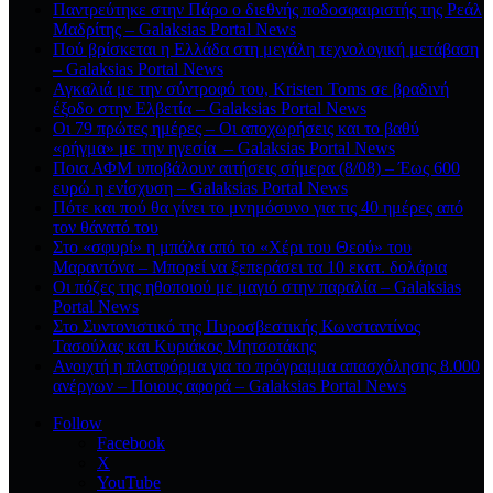
Παντρεύτηκε στην Πάρο ο διεθνής ποδοσφαιριστής της Ρεάλ
Μαδρίτης – Galaksias Portal News
Πού βρίσκεται η Ελλάδα στη μεγάλη τεχνολογική μετάβαση
– Galaksias Portal News
Αγκαλιά με την σύντροφό του, Kristen Toms σε βραδινή
έξοδο στην Ελβετία – Galaksias Portal News
Οι 79 πρώτες ημέρες – Οι αποχωρήσεις και το βαθύ
«ρήγμα» με την ηγεσία – Galaksias Portal News
Ποια ΑΦΜ υποβάλουν αιτήσεις σήμερα (8/08) – Έως 600
ευρώ η ενίσχυση – Galaksias Portal News
Πότε και πού θα γίνει το μνημόσυνο για τις 40 ημέρες από
τον θάνατό του
Στο «σφυρί» η μπάλα από το «Χέρι του Θεού» του
Μαραντόνα – Μπορεί να ξεπεράσει τα 10 εκατ. δολάρια
Οι πόζες της ηθοποιού με μαγιό στην παραλία – Galaksias
Portal News
Στο Συντονιστικό της Πυροσβεστικής Κωνσταντίνος
Τασούλας και Κυριάκος Μητσοτάκης
Ανοιχτή η πλατφόρμα για το πρόγραμμα απασχόλησης 8.000
ανέργων – Ποιους αφορά – Galaksias Portal News
Follow
Facebook
X
YouTube