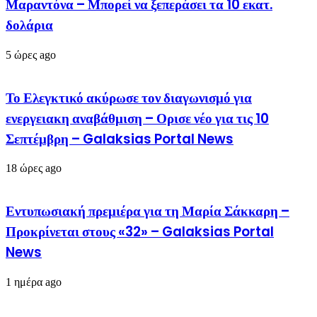
Μαραντόνα – Μπορεί να ξεπεράσει τα 10 εκατ.
δολάρια
5 ώρες ago
Το Ελεγκτικό ακύρωσε τον διαγωνισμό για
ενεργειακη αναβάθμιση – Ορισε νέο για τις 10
Σεπτέμβρη – Galaksias Portal News
18 ώρες ago
Εντυπωσιακή πρεμιέρα για τη Μαρία Σάκκαρη –
Προκρίνεται στους «32» – Galaksias Portal
News
1 ημέρα ago