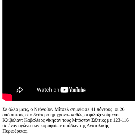
Σε άλλο ματς, ο Ντόνοβαν Μίτσελ σημείωσε 41 πόντους -οι 26
από αυτούς στο δεύτερο ημίχρονο- καθώς οι φιλοξενούμενοι
Κλίβελαντ Καβαλίερς νίκησαν τους Μπόστον Σέλτικς με 123-116
σε έναν αγώνα των κορυφαίων ομάδων της Ανατολικής
Περιφέρειας.