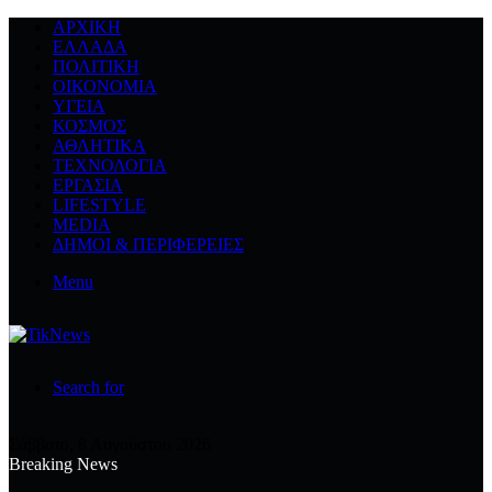
ΑΡΧΙΚΉ
ΕΛΛΆΔΑ
ΠΟΛΙΤΙΚΉ
ΟΙΚΟΝΟΜΊΑ
ΥΓΕΊΑ
ΚΌΣΜΟΣ
ΑΘΛΗΤΙΚΆ
ΤΕΧΝΟΛΟΓΙΆ
ΕΡΓΑΣΊΑ
LIFESTYLE
MEDIA
ΔΉΜΟΙ & ΠΕΡΙΦΈΡΕΙΕΣ
Menu
Search for
Σάββατο, 8 Αυγούστου 2026
Breaking News