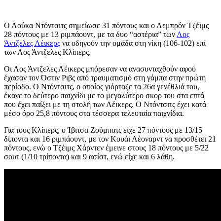
Ο Λούκα Ντόντσιτς σημείωσε 31 πόντους και ο Λεμπρόν Τζέιμς
28 πόντους με 13 ριμπάουντ, με τα δυο “αστέρια” των
Λος
Άντζελες Λέικερς
να οδηγούν την ομάδα στη νίκη (106-102) επί
των Λος Άντζελες Κλίπερς.
Οι Λος Άντζελες Λέικερς μπόρεσαν να ανασυνταχθούν αφού
έχασαν τον Όστιν Ριβς από τραυματισμό στη γάμπα στην πρώτη
περίοδο. Ο Ντόντσιτς, ο οποίος γιόρταζε τα 26α γενέθλιά του,
έκανε το δεύτερο παιχνίδι με το μεγαλύτερο σκορ του στα επτά
που έχει παίξει με τη στολή των Λέικερς. Ο Ντόντσιτς έχει κατά
μέσο όρο 25,8 πόντους στα τέσσερα τελευταία παιχνίδια.
Για τους Κλίπερς, ο Ίβιτσα Ζούμπατς είχε 27 πόντους με 13/15
δίποντα και 16 ριμπάουντ, με τον Κουάι Λέοναρντ να προσθέτει 21
πόντους, ενώ ο Τζέιμς Χάρντεν έμεινε στους 18 πόντους με 5/22
σουτ (1/10 τρίποντα) και 9 ασίστ, ενώ είχε και 6 λάθη.