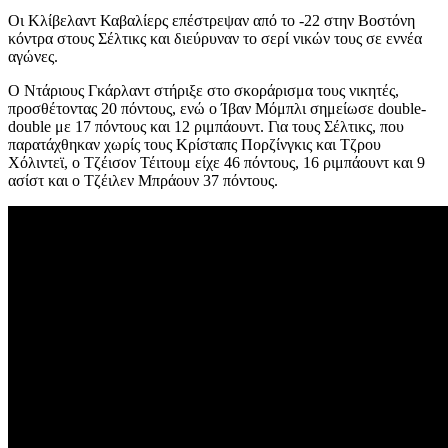
Οι Κλίβελαντ Καβαλίερς επέστρεψαν από το -22 στην Βοστόνη
κόντρα στους Σέλτικς και διεύρυναν το σερί νικών τους σε εννέα
αγώνες.
Ο Ντάριους Γκάρλαντ στήριξε στο σκοράρισμα τους νικητές,
προσθέτοντας 20 πόντους, ενώ ο Ίβαν Μόμπλι σημείωσε double-
double με 17 πόντους και 12 ριμπάουντ. Για τους Σέλτικς, που
παρατάχθηκαν χωρίς τους Κρίσταπς Πορζίνγκις και Τζρου
Χόλιντεϊ, ο Τζέισον Τέιτουμ είχε 46 πόντους, 16 ριμπάουντ και 9
ασίστ και ο Τζέιλεν Μπράουν 37 πόντους.