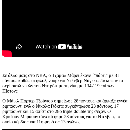
Σε άλλο ματς στο ΝΒΑ, ο Τζαμάλ Μάρεϊ έκανε ΄”πάρτι” με 31
πόντους καθώς οι φιλοξενούμενοι Ντένβερ Νάγκετς διέκοψαν το
σερί οκτώ νικών του Ντιτρόιτ με τη νίκη με 134-119 επί των
Πίστονς.
Ο Μάικλ Πόρτερ Τζούνιορ σημείωσε 28 πόντους και άρπαξε εννέα
ριμπάουντ, ενώ ο Νίκολα Γιόκιτς συγκέντρωσε 23 πόντους, 17
ριμπάουντ και 15 ασίστ στο 28ο triple-double της σεζόν. Ο
Κριστιάν Μπράουν συνεισέφερε 23 πόντους για το Ντένβερ, το
οποίο κέρδισε για 11η φορά σε 13 αγώνες.