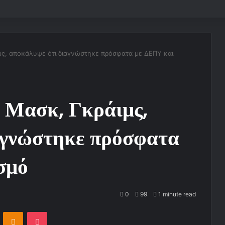
ς, αποκάλυψε ότι διαγνώστηκε πρόσφατα με ΔΕΠΥ και
 Μασκ, Γκράιμς,
αγνώστηκε πρόσφατα
σμό
0
99
1 minute read
ontakte
Odnoklassniki
Pocket