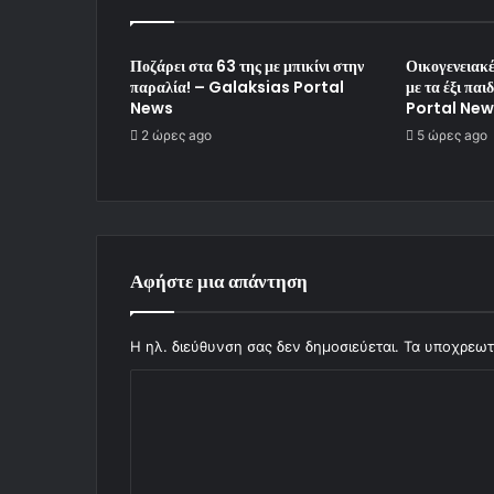
Ποζάρει στα 63 της με μπικίνι στην
Οικογενειακέ
παραλία! – Galaksias Portal
με τα έξι πα
News
Portal New
2 ώρες ago
5 ώρες ago
Αφήστε μια απάντηση
Η ηλ. διεύθυνση σας δεν δημοσιεύεται.
Τα υποχρεωτ
Σ
χ
ό
λ