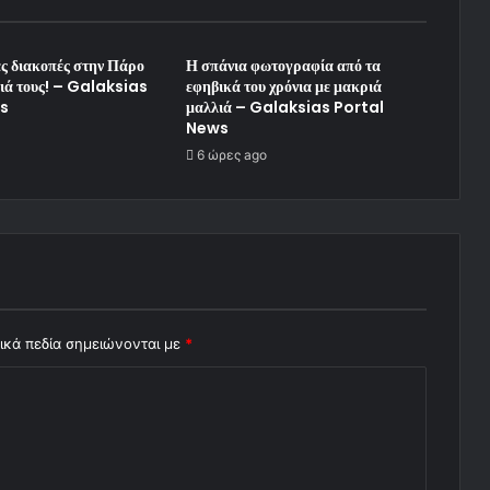
ς διακοπές στην Πάρο
Η σπάνια φωτογραφία από τα
ιδιά τους! – Galaksias
εφηβικά του χρόνια με μακριά
s
μαλλιά – Galaksias Portal
News
6 ώρες ago
ικά πεδία σημειώνονται με
*