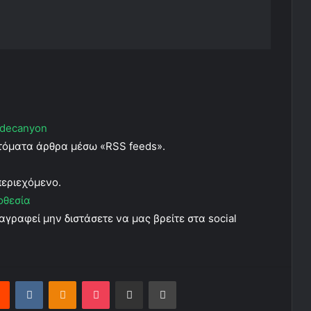
decanyon
υτόματα άρθρα μέσω «RSS feeds».
περιεχόμενο.
οθεσία
αγραφεί μην διστάσετε να μας βρείτε στα social
Reddit
VKontakte
Odnoklassniki
Pocket
Share via Email
Print