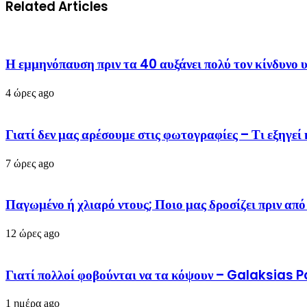
Related Articles
Η εμμηνόπαυση πριν τα 40 αυξάνει πολύ τον κίνδυν
4 ώρες ago
Γιατί δεν μας αρέσουμε στις φωτογραφίες – Τι εξηγ
7 ώρες ago
Παγωμένο ή χλιαρό ντους; Ποιο μας δροσίζει πριν α
12 ώρες ago
Γιατί πολλοί φοβούνται να τα κόψουν – Galaksias 
1 ημέρα ago