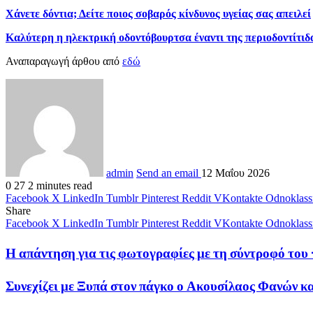
Χάνετε δόντια; Δείτε ποιος σοβαρός κίνδυνος υγείας σας απειλεί
Καλύτερη η ηλεκτρική οδοντόβουρτσα έναντι της περιοδοντίτιδ
Αναπαραγωγή άρθου από
εδώ
admin
Send an email
12 Μαΐου 2026
0
27
2 minutes read
Facebook
X
LinkedIn
Tumblr
Pinterest
Reddit
VKontakte
Odnoklass
Share
Facebook
X
LinkedIn
Tumblr
Pinterest
Reddit
VKontakte
Odnoklass
Η απάντηση για τις φωτογραφίες με τη σύντροφό το
Συνεχίζει με Ξυπά στον πάγκο ο Ακουσίλαος Φανών κ