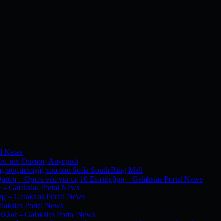
al News
νού τον Θανάση Αυγερινό
ς συμμετοχής του στο Sofia South Ring Mall
ιση – Ορισε νέο για τις 10 Σεπτέμβρη – Galaksias Portal News
– Galaksias Portal News
ς – Galaksias Portal News
alaksias Portal News
λλιά – Galaksias Portal News