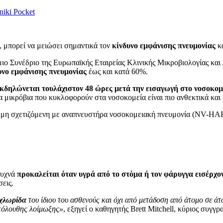
niki
Pocket
,
μπορεί να μειώσει σημαντικά τον
κίνδυνο εμφάνισης πνευμονίας
κα
μιο Συνέδριο της Ευρωπαϊκής Εταιρείας Κλινικής Μικροβιολογίας 
υνο εμφάνισης πνευμονίας
έως και κατά 60%.
κδηλώνεται τουλάχιστον 48 ώρες μετά την εισαγωγή στο νοσοκομ
 μικρόβια που κυκλοφορούν στα νοσοκομεία είναι πιο ανθεκτικά και 
 μη σχετιζόμενη με αναπνευστήρα νοσοκομειακή πνευμονία (NV-HAP)
συχνά
προκαλείται όταν υγρά από το στόμα ή τον φάρυγγα εισέρχο
εις.
οχλωρίδα
του ίδιου του ασθενούς και όχι από μετάδοση από άτομο σε ά
ακόλουθης λοίμωξης»
, εξηγεί ο καθηγητής Brett Mitchell, κύριος συγ