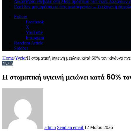
Δικαστήριο επέβαλε στη Meta πρόστιμο 567 εκατ. δολαρίων γ
Γιατί δεν μας αρέσουμε στις φωτογραφίες – Τι εξηγεί η ψυχολ
Follow
Facebook
X
YouTube
Instagram
Random Article
Sidebar
Home
/
Υγεία
/
Η στοματική υγιεινή μειώνει κατά 60% τον κίνδυνο πνε
Υγεία
Η στοματική υγιεινή μειώνει κατά 60% τ
admin
Send an email
12 Μαΐου 2026