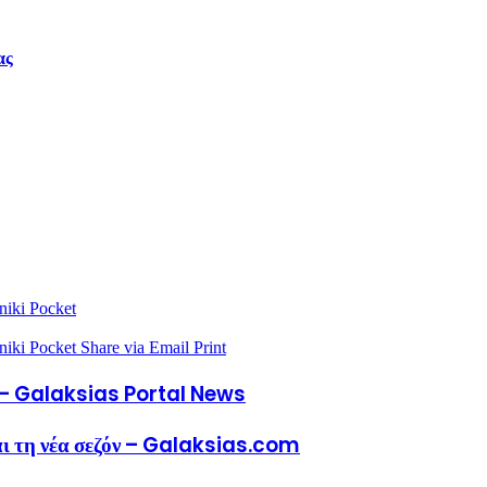
ας
niki
Pocket
niki
Pocket
Share via Email
Print
υ – Galaksias Portal News
αι τη νέα σεζόν – Galaksias.com