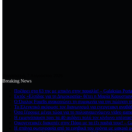
Παρασκευή, 7 Αυγούστου 2026
Breaking News
Ποζάρει στα 63 της με μπικίνι στην παραλία! – Galaksias Port
Εκτός «Ελπίδας για τη Δημοκρατία» θέτει η Μαρία Καρυστια
Ο Όμιλος Fourlis ανακοινώνει τη συμφωνία για την πώληση τη
Το Ελεγκτικό ακύρωσε τον διαγωνισμό για ενεργειακη αναβάθμ
Όσα ξέρουμε μέχρι τώρα για το πολυαναμενόμενο video game 
Η εμμηνόπαυση πριν τα 40 αυξάνει πολύ τον κίνδυνο υπέρταση
Οικογενειακές διακοπές στην Πάρο με τα έξι παιδιά τους! – G
Η σπάνια φωτογραφία από τα εφηβικά του χρόνια με μακριά μα