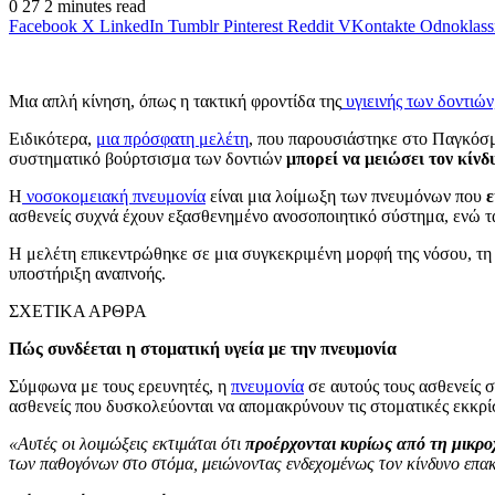
0
27
2 minutes read
Facebook
X
LinkedIn
Tumblr
Pinterest
Reddit
VKontakte
Odnoklass
Μια απλή κίνηση, όπως η τακτική φροντίδα της
υγιεινής των δοντιών
Ειδικότερα,
μια πρόσφατη μελέτη
, που παρουσιάστηκε στο Παγκόσ
συστηματικό βούρτσισμα των δοντιών
μπορεί να μειώσει τον κίνδ
Η
νοσοκομειακή πνευμονία
είναι μια λοίμωξη των πνευμόνων που
ε
ασθενείς συχνά έχουν εξασθενημένο ανοσοποιητικό σύστημα, ενώ τα
Η μελέτη επικεντρώθηκε σε μια συγκεκριμένη μορφή της νόσου, τη
υποστήριξη αναπνοής.
ΣΧΕΤΙΚΑ ΑΡΘΡΑ
Πώς συνδέεται η στοματική υγεία με την πνευμονία
Σύμφωνα με τους ερευνητές, η
πνευμονία
σε αυτούς τους ασθενείς 
ασθενείς που δυσκολεύονται να απομακρύνουν τις στοματικές εκκρίσ
«Αυτές οι λοιμώξεις εκτιμάται ότι
προέρχονται κυρίως από τη μικρ
των παθογόνων στο στόμα, μειώνοντας ενδεχομένως τον κίνδυνο επ