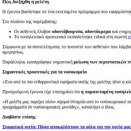
Πώς διεξήχθη η μελέτη
Η έρευνα βασίστηκε σε ένα εκτεταμένο πρόγραμμα που εφαρμόστηκ
Στο πλαίσιο της παρέμβασης:
Οι ασθενείς έλαβαν
οδοντόβουρτσα, οδοντόκρεμα
και ενημε
Το νοσηλευτικό προσωπικό εκπαιδεύτηκε ειδικά στη σωστή
σ
Σύμφωνα με τα αποτελέσματα, το ποσοστό των ασθενών που λάμβα
ημερησίως.
Παράλληλα, καταγράφηκε σημαντική
μείωση των περιστατικών π
Σημαντικές προοπτικές για τα νοσοκομεία
«Ένα από τα πιο ενθαρρυντικά ευρήματα αυτής της μελέτης ήταν η κλ
Προηγούμενη έρευνα είχε επισημάνει ότι
η παρατεταμένη νοσηλεία
«Η μελέτη μας παρέχει πλέον ισχυρά στοιχεία από το νοσοκομειακό 
προγράμματα σε νοσοκομειακές μονάδες»,
καταλήγει ο ίδιος.
Διαβάστε επίσης
Στοματική υγεία: Πόσα αποκαλύπτουν τα ούλα για την υγεία μα