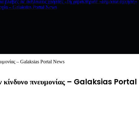
ια βλάβες σε ανήλικους χρήστες -Τη χαρακτήρισε «δημόσια όχληση»
ογία – Galaksias Portal News
υμονίας – Galaksias Portal News
ον κίνδυνο πνευμονίας – Galaksias Porta