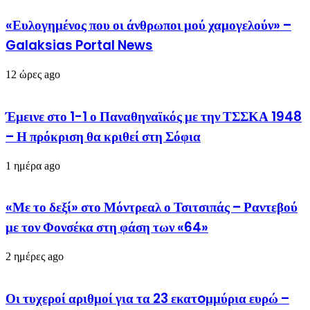
«Ευλογημένος που οι άνθρωποι μού χαμογελούν» –
Galaksias Portal News
12 ώρες ago
Έμεινε στο 1-1 ο Παναθηναϊκός με την ΤΣΣΚΑ 1948
– Η πρόκριση θα κριθεί στη Σόφια
1 ημέρα ago
«Με το δεξί» στο Μόντρεαλ ο Τσιτσιπάς – Ραντεβού
με τον Φονσέκα στη φάση των «64»
2 ημέρες ago
Οι τυχεροί αριθμοί για τα 23 εκατoμμύρια ευρώ –