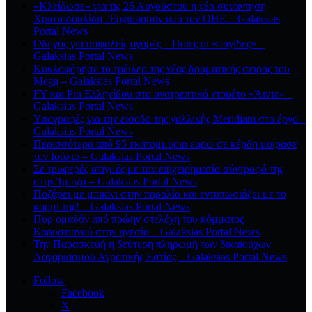
«Κλείδωσε» για τις 26 Αυγούστου η νέα συνάντηση
Χριστοδουλίδη -Έρχιουρμαν υπό τον ΟΗΕ – Galaksias
Portal News
Οδηγός για ασφαλείς αγορές – Ποιες οι «παγίδες» –
Galaksias Portal News
Κυκλοφόρησε το τρέιλερ της νέας δραματικής σειράς του
Mega – Galaksias Portal News
FY και Ρία Ελληνίδου στο ανατρεπτικό ντουέτο «Άιντε» –
Galaksias Portal News
Υπογραφές για την είσοδο της γαλλικής Meridiam στο έργο –
Galaksias Portal News
Περισσότερα από 95 εκατομμύρια ευρώ σε κέρδη μοίρασε
τον Ιούλιο – Galaksias Portal News
Σε τρυφερές στιγμές με τον επιχειρηματία σύντροφό της
στην Ίμπιζα – Galaksias Portal News
Ποζάρει με μπικίνι στην παραλία και εντυπωσιάζει με το
κορμί της! – Galaksias Portal News
Πυρ ομαδόν από πρώην στελέχη του κόμματος
Καρυστιανού στην ηγεσία – Galaksias Portal News
Την Παρασκευή η δεύτερη πληρωμή των δικαιούχων
Λογαριασμού Αγροτικής Εστίας – Galaksias Portal News
Follow
Facebook
X