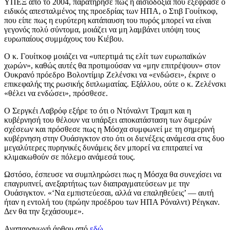
ΥΠΕΞ από το 2004, παρατήρησε πως η αισιοδοξία που εξέφρασε ο
ειδικός απεσταλμένος της προεδρίας των ΗΠΑ, ο Στιβ Γουίτκοφ,
που είπε πως η ευρύτερη κατάπαυση του πυρός μπορεί να είναι
γεγονός πολύ σύντομα, μοιάζει να μη λαμβάνει υπόψη τους
ευρωπαίους συμμάχους του Κιέβου.
Ο κ. Γουίτκοφ μοιάζει να «υπερτιμά τις ελίτ των ευρωπαϊκών
χωρών», καθώς αυτές θα προτιμούσαν να «μην επιτρέψουν» στον
Ουκρανό πρόεδρο Βολοντίμιρ Ζελένσκι να «ενδώσει», έκρινε ο
επικεφαλής της ρωσικής διπλωματίας. Εξάλλου, ούτε ο κ. Ζελένσκι
«θέλει να ενδώσει», πρόσθεσε.
Ο Σεργκέι Λαβρόφ εξήρε το ότι ο Ντόναλντ Τραμπ και η
κυβέρνησή του θέλουν να υπάρξει αποκατάσταση των διμερών
σχέσεων και πρόσθεσε πως η Μόσχα συμφωνεί με τη σημερινή
κυβέρνηση στην Ουάσιγκτον στο ότι οι διενέξεις ανάμεσα στις δυο
μεγαλύτερες πυρηνικές δυνάμεις δεν μπορεί να επιτραπεί να
κλιμακωθούν σε πόλεμο ανάμεσά τους.
Ωστόσο, έσπευσε να συμπληρώσει πως η Μόσχα θα συνεχίσει να
επαγρυπνεί, ανεξαρτήτως των διαπραγματεύσεων με την
Ουάσιγκτον. «‘Να εμπιστεύεσαι, αλλά να επαληθεύεις’ — αυτή
ήταν η εντολή του (πρώην προέδρου των ΗΠΑ Ρόναλντ) Ρέιγκαν.
Δεν θα την ξεχάσουμε».
Αναπαραγωγή άρθου από
εδώ