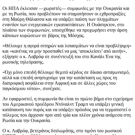
Οι ΗΠΑ έκλεισαν —χωριστές— συμφωνίες με την Ουκρανία και
με τη Ρωσία, που προβλέπουν να σταματήσουν οι εχθροπραξίες
στη Μαύρη Θάλασσα και να υπάρξει παύση των πληγμάτων
εναντίον των ενεργειακών εγκαταστάσεων. Η Ουάσιγκτον, στο
πλαίσιο των συμφωνιών, υποσχέθηκε να προχωρήσει στην άρση
κάποιων κυρώσεων σε βάρος της Μόσχας.
«Θέλουμε η αγορά σιτηρών και λιπασμάτων να είναι προβλέψιμη»
και «κανένας να μην προσπαθεί να μας ‘αποκλείσει’ από αυτήν»,
εξήγησε ο κ. Λαβρόφ σε συνέντευξή του στο Κανάλι Ένα της
ρωσικής τηλεόρασης.
«Όχι μόνο επειδή θέλουμε θεμιτό κέρδος σε δίκαιο ανταγωνισμό,
αλλά και επειδή ανησυχούμε για την κατάσταση ως προς τη
διατροφική ασφάλεια στην Αφρική και σε άλλες χώρες του
παγκόσμιου νότου», συνέχισε.
Αν εφαρμοστεί, η συμφωνία θα είναι το πρώτο βήμα στο εγχείρημα
του Αμερικανού προέδρου Ντόναλντ Τραμπ να υπάρξει γενική
κατάπαυση του πυρός και να υπάρξει πρόοδος για να τερματιστεί ο
πόλεμος που άρχισαν πριν από τρία και πλέον χρόνια ανάμεσα στη
Ρωσία και την Ουκρανία.
Ο κ. Λαβρόφ, βετεράνος διπλωμάτης, στο τιμόνι του ρωσικού