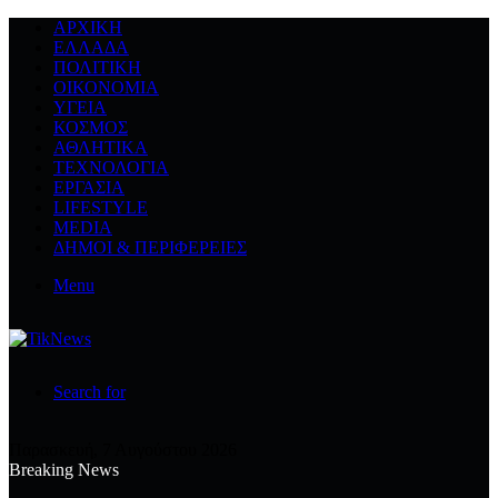
ΑΡΧΙΚΉ
ΕΛΛΆΔΑ
ΠΟΛΙΤΙΚΉ
ΟΙΚΟΝΟΜΊΑ
ΥΓΕΊΑ
ΚΌΣΜΟΣ
ΑΘΛΗΤΙΚΆ
ΤΕΧΝΟΛΟΓΙΆ
ΕΡΓΑΣΊΑ
LIFESTYLE
MEDIA
ΔΉΜΟΙ & ΠΕΡΙΦΈΡΕΙΕΣ
Menu
Search for
Παρασκευή, 7 Αυγούστου 2026
Breaking News