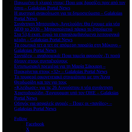
Παγωμένο ή χλιαρό ντους; Ποιο μας δροσίζει πριν από τον
ύπνο – Galaksias Portal News
Η αυστηρή ανακοίνωση για τα δημοσιεύματα – Galaksias
Portal News
Συνάντηση Μητσοτάκη- Αγγελούδη: Θα έχουμε μία νέα
ΔΕΘ το 2030 – Μητροπολιτικό πάρκο το ζητούμενο
Στα 53,6 εκατ. ευρώ τα επαναλαμβανόμενα λειτουργικά
κέρδη – Galaksias Portal News
Τα ερωτικά τετ α τετ σε απόμερη παραλία στη Μύκονο –
Galaksias Portal News
Συντάξεις – αναδρομικά: Ποια ταμεία αφορούν -Τι ποσά
δίνουν στους συνταξιούχους
Εντυπωσιακή πρεμιέρα για τη Μαρία Σάκκαρη –
Προκρίνεται στους «32» – Galaksias Portal News
Το τρυφερό οικογενειακό στιγμιότυπο με την Άννα
Θεοδωρίδη και τον γιο τους
«Κλείδωσε» για τις 26 Αυγούστου η νέα συνάντηση
Χριστοδουλίδη -Έρχιουρμαν υπό τον ΟΗΕ – Galaksias
Portal News
Οδηγός για ασφαλείς αγορές – Ποιες οι «παγίδες» –
Galaksias Portal News
Follow
Facebook
X