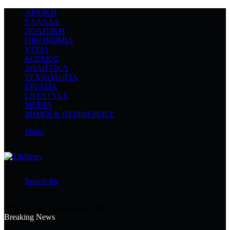
ΑΡΧΙΚΉ
ΕΛΛΆΔΑ
ΠΟΛΙΤΙΚΉ
ΟΙΚΟΝΟΜΊΑ
ΥΓΕΊΑ
ΚΌΣΜΟΣ
ΑΘΛΗΤΙΚΆ
ΤΕΧΝΟΛΟΓΙΆ
ΕΡΓΑΣΊΑ
LIFESTYLE
MEDIA
ΔΉΜΟΙ & ΠΕΡΙΦΈΡΕΙΕΣ
Menu
Search for
Παρασκευή, 7 Αυγούστου 2026
Breaking News