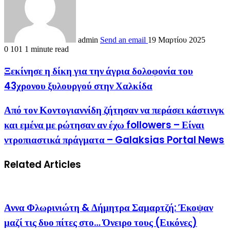
admin
Send an email
19 Μαρτίου 2025
0
101
1 minute read
Ξεκίνησε η δίκη για την άγρια δολοφονία του
43χρονου ξυλουργού στην Χαλκίδα
Από τον Κοντογιαννίδη ζήτησαν να περάσει κάστινγκ
και εμένα με ρώτησαν αν έχω followers – Είναι
ντροπιαστικά πράγματα – Galaksias Portal News
Related Articles
Αννα Φλωρινιώτη & Δήμητρα Σαμαρτζή: Έκοψαν
μαζί τις δυο πίτες στο… Όνειρο τους (Εικόνες)