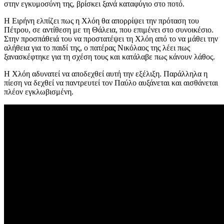
στην εγκυμοσύνη της, βρίσκει ξανά καταφύγιο στο ποτό.
Η Ειρήνη ελπίζει πως η Χλόη θα απορρίψει την πρόταση του
Πέτρου, σε αντίθεση με τη Θάλεια, που επιμένει στο συνοικέσιο.
Στην προσπάθειά του να προστατέψει τη Χλόη από το να μάθει την
αλήθεια για το παιδί της, ο πατέρας Νικόλαος της λέει πως
ξανασκέφτηκε για τη σχέση τους και κατάλαβε πως κάνουν λάθος.
Η Χλόη αδυνατεί να αποδεχθεί αυτή την εξέλιξη. Παράλληλα η
πίεση να δεχθεί να παντρευτεί τον Παύλο αυξάνεται και αισθάνεται
πλέον εγκλωβισμένη.