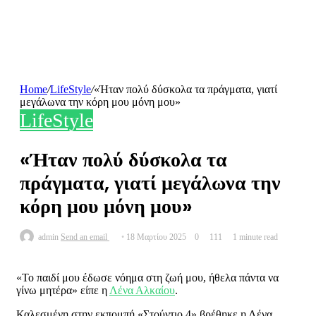
Home
/
LifeStyle
/
«Ήταν πολύ δύσκολα τα πράγματα, γιατί
μεγάλωνα την κόρη μου μόνη μου»
LifeStyle
«Ήταν πολύ δύσκολα τα
πράγματα, γιατί μεγάλωνα την
κόρη μου μόνη μου»
admin
Send an email
18 Μαρτίου 2025
0
111
1 minute read
«Το παιδί μου έδωσε νόημα στη ζωή μου, ήθελα πάντα να
γίνω μητέρα» είπε η
Λένα Αλκαίου
.
Καλεσμένη στην εκπομπή «Στούντιο 4» βρέθηκε η Λένα