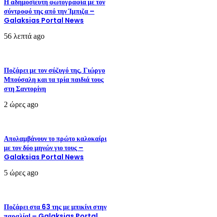
Η αδημοσίευτη φωτογραφία με τον
σύντροφό της από την Ίμπιζα –
Galaksias Portal News
56 λεπτά ago
Ποζάρει με τον σύζυγό της, Γιώργο
Μπούσαλη και τα τρία παιδιά τους
στη Σαντορίνη
2 ώρες ago
Απολαμβάνουν το πρώτο καλοκαίρι
με τον δύο μηνών γιο τους –
Galaksias Portal News
5 ώρες ago
Ποζάρει στα 63 της με μπικίνι στην
παραλία! – Galaksias Portal