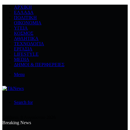
ΑΡΧΙΚΉ
ΕΛΛΆΔΑ
ΠΟΛΙΤΙΚΉ
ΟΙΚΟΝΟΜΊΑ
ΥΓΕΊΑ
ΚΌΣΜΟΣ
ΑΘΛΗΤΙΚΆ
ΤΕΧΝΟΛΟΓΙΆ
ΕΡΓΑΣΊΑ
LIFESTYLE
MEDIA
ΔΉΜΟΙ & ΠΕΡΙΦΈΡΕΙΕΣ
Menu
Search for
Σάββατο, 8 Αυγούστου 2026
Breaking News