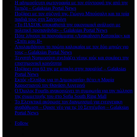
Η αδημοσίευτη φωτογραφία με τον σύντροφό της από την
Ίμπιζα – Galaksias Portal News
Ποζάρει με τον σύζυγό της, Γιώργο Μπούσαλη και τα τρία
παιδιά τους στη Σαντορίνη
«Το ΠΑΣΟΚ υποκαθιστά την οικονομική ανάλυση με
πολιτική προπαγάνδα» – Galaksias Portal News
Πότε λήγουν τα προγράμματα «Ανακαίνιση Κατοικίας» και
«Σπίτι μου ΙΙ»
Απολαμβάνουν το πρώτο καλοκαίρι με τον δύο μηνών γιο
τους – Galaksias Portal News
Τεχνητή Νοημοσύνη σχεδιάζει νέους ιούς και σοκάρει την
επιστημονική κοινότητα
Ποζάρει στα 63 της με μπικίνι στην παραλία! – Galaksias
Portal News
Εκτός «Ελπίδας για τη Δημοκρατία» θέτει η Μαρία
Καρυστιανού τον Θανάση Αυγερινό
Ο Όμιλος Fourlis ανακοινώνει τη συμφωνία για την πώληση
της συμμετοχής του στο Sofia South Ring Mall
Το Ελεγκτικό ακύρωσε τον διαγωνισμό για ενεργειακη
αναβάθμιση – Ορισε νέο για τις 10 Σεπτέμβρη – Galaksias
Portal News
Follow