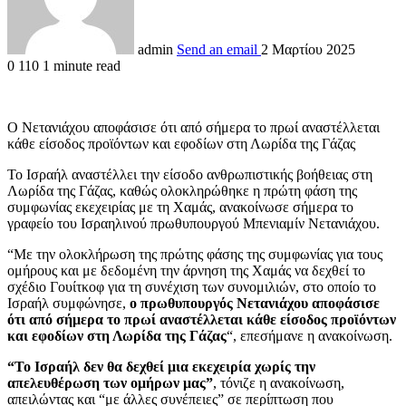
admin
Send an email
2 Μαρτίου 2025
0
110
1 minute read
Ο Νετανιάχου αποφάσισε ότι από σήμερα το πρωί αναστέλλεται
κάθε είσοδος προϊόντων και εφοδίων στη Λωρίδα της Γάζας
Το Ισραήλ αναστέλλει την είσοδο ανθρωπιστικής βοήθειας στη
Λωρίδα της Γάζας, καθώς ολοκληρώθηκε η πρώτη φάση της
συμφωνίας εκεχειρίας με τη Χαμάς, ανακοίνωσε σήμερα το
γραφείο του Ισραηλινού πρωθυπουργού Μπενιαμίν Νετανιάχου.
“Με την ολοκλήρωση της πρώτης φάσης της συμφωνίας για τους
ομήρους και με δεδομένη την άρνηση της Χαμάς να δεχθεί το
σχέδιο Γουίτκοφ για τη συνέχιση των συνομιλιών, στο οποίο το
Ισραήλ συμφώνησε,
ο πρωθυπουργός Νετανιάχου αποφάσισε
ότι από σήμερα το πρωί αναστέλλεται κάθε είσοδος προϊόντων
και εφοδίων στη Λωρίδα της Γάζας
“, επεσήμανε η ανακοίνωση.
“Το Ισραήλ δεν θα δεχθεί μια εκεχειρία χωρίς την
απελευθέρωση των ομήρων μας”
, τόνιζε η ανακοίνωση,
απειλώντας και “με άλλες συνέπειες” σε περίπτωση που