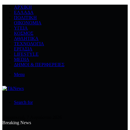
ΑΡΧΙΚΉ
ΕΛΛΆΔΑ
ΠΟΛΙΤΙΚΉ
ΟΙΚΟΝΟΜΊΑ
ΥΓΕΊΑ
ΚΌΣΜΟΣ
ΑΘΛΗΤΙΚΆ
ΤΕΧΝΟΛΟΓΙΆ
ΕΡΓΑΣΊΑ
LIFESTYLE
MEDIA
ΔΉΜΟΙ & ΠΕΡΙΦΈΡΕΙΕΣ
Menu
Search for
Παρασκευή, 7 Αυγούστου 2026
Breaking News