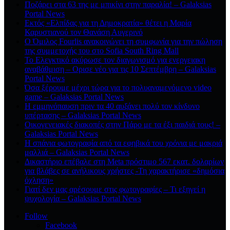
Ποζάρει στα 63 της με μπικίνι στην παραλία! – Galaksias
Portal News
Εκτός «Ελπίδας για τη Δημοκρατία» θέτει η Μαρία
Καρυστιανού τον Θανάση Αυγερινό
Ο Όμιλος Fourlis ανακοινώνει τη συμφωνία για την πώληση
της συμμετοχής του στο Sofia South Ring Mall
Το Ελεγκτικό ακύρωσε τον διαγωνισμό για ενεργειακη
αναβάθμιση – Ορισε νέο για τις 10 Σεπτέμβρη – Galaksias
Portal News
Όσα ξέρουμε μέχρι τώρα για το πολυαναμενόμενο video
game – Galaksias Portal News
Η εμμηνόπαυση πριν τα 40 αυξάνει πολύ τον κίνδυνο
υπέρτασης – Galaksias Portal News
Οικογενειακές διακοπές στην Πάρο με τα έξι παιδιά τους! –
Galaksias Portal News
Η σπάνια φωτογραφία από τα εφηβικά του χρόνια με μακριά
μαλλιά – Galaksias Portal News
Δικαστήριο επέβαλε στη Meta πρόστιμο 567 εκατ. δολαρίων
για βλάβες σε ανήλικους χρήστες -Τη χαρακτήρισε «δημόσια
όχληση»
Γιατί δεν μας αρέσουμε στις φωτογραφίες – Τι εξηγεί η
ψυχολογία – Galaksias Portal News
Follow
Facebook