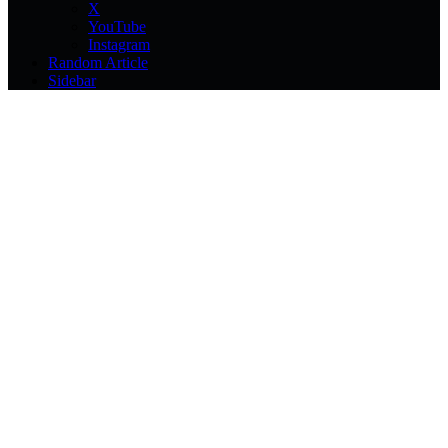
X
YouTube
Instagram
Random Article
Sidebar