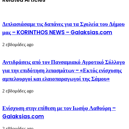
Διπλασιάσαμε τις δαπάνες για τα Σχολεία του Δήμου
μας – KORINTHOS NEWS – Galaksias.com
2 εβδομάδες ago
Αντιδράσεις από τον Πανσαμιακό Αγροτικό Σύλλογο
για την επιδότηση λιπασμάτων – «Εκτός ενίσχυσης
αμπελουργοί και ελαιοπαραγωγοί της Σάμου»
2 εβδομάδες ago
Ενίσχυση στην επίθεση με τον Ιωσήφ Λαθούρη –
Galaksias.com
2 εβδομάδες ago