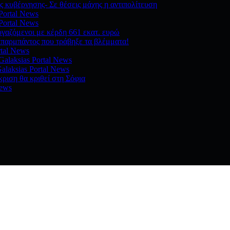
 κυβέρνησης- Σε θέσεις μάχης η αντιπολίτευση
 Portal News
 Portal News
ργαζόμενοι με κέρδη 661 εκατ. ευρώ
παρμπάντος που τράβηξε τα βλέμματα!
rtal News
Galaksias Portal News
alaksias Portal News
ριση θα κριθεί στη Σόφια
News