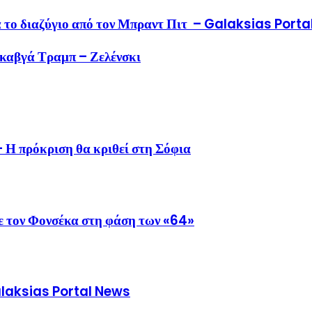
ετά το διαζύγιο από τον Μπραντ Πιτ – Galaksias Port
 καβγά Τραμπ – Ζελένσκι
 Η πρόκριση θα κριθεί στη Σόφια
με τον Φονσέκα στη φάση των «64»
Galaksias Portal News