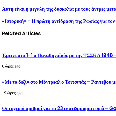
Αυτή είναι η μεγάλη της δυσκολία με τους άντρες μ
«Ιστορική» – Η πρώτη αντίδραση της Ρωσίας για τον
Related Articles
Έμεινε στο 1-1 ο Παναθηναϊκός με την ΤΣΣΚΑ 1948 –
6 ώρες ago
«Με το δεξί» στο Μόντρεαλ ο Τσιτσιπάς – Ραντεβού 
19 ώρες ago
Οι τυχεροί αριθμοί για τα 23 εκατoμμύρια ευρώ – 