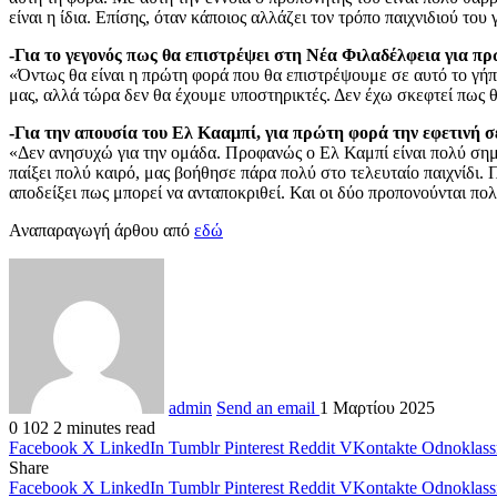
είναι η ίδια. Επίσης, όταν κάποιος αλλάζει τον τρόπο παιχνιδιού του 
-Για το γεγονός πως θα επιστρέψει στη Νέα Φιλαδέλφεια για π
«Όντως θα είναι η πρώτη φορά που θα επιστρέψουμε σε αυτό το γήπε
μας, αλλά τώρα δεν θα έχουμε υποστηρικτές. Δεν έχω σκεφτεί πως 
-Για την απουσία του Ελ Κααμπί, για πρώτη φορά την εφετινή σ
«Δεν ανησυχώ για την ομάδα. Προφανώς ο Ελ Καμπί είναι πολύ σημα
παίξει πολύ καιρό, μας βοήθησε πάρα πολύ στο τελευταίο παιχνίδι. 
αποδείξει πως μπορεί να ανταποκριθεί. Και οι δύο προπονούνται πο
Αναπαραγωγή άρθου από
εδώ
admin
Send an email
1 Μαρτίου 2025
0
102
2 minutes read
Facebook
X
LinkedIn
Tumblr
Pinterest
Reddit
VKontakte
Odnoklass
Share
Facebook
X
LinkedIn
Tumblr
Pinterest
Reddit
VKontakte
Odnoklass