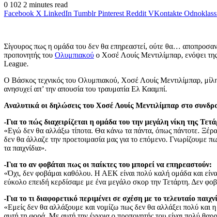
0
102
2 minutes read
Facebook
X
LinkedIn
Tumblr
Pinterest
Reddit
VKontakte
Odnoklass
Σίγουρος πως η ομάδα του δεν θα επηρεαστεί, ούτε θα… αποπροσανα
προπονητής του
Ολυμπιακού
ο Χοσέ Λουίς Μεντιλίμπαρ, ενόψει της
League.
Ο Βάσκος τεχνικός του Ολυμπιακού, Χοσέ Λουίς Μεντιλίμπαρ, μίλη
ανησυχεί απ’ την απουσία του τραυματία Ελ Κααμπί.
Αναλυτικά οι δηλώσεις του Χοσέ Λουίς Μεντιλίμπαρ στο συνδρ
-Για το πώς διαχειρίζεται η ομάδα του την μεγάλη νίκη της Τετ
«Εγώ δεν θα αλλάξω τίποτα. Θα κάνω τα πάντα, όπως πάντοτε. Ξέραμ
δεν θα άλλαζε την προετοιμασία μας για το επόμενο. Γνωρίζουμε πως
τα παιχνίδια».
-Για το αν φοβάται πως οι παίκτες του μπορεί να επηρεαστούν:
«Όχι, δεν φοβάμαι καθόλου. Η ΑΕΚ είναι πολύ καλή ομάδα και είναι
εύκολο επειδή κερδίσαμε με ένα μεγάλο σκορ την Τετάρτη. Δεν φο
-Για το τι διαφορετικό περιμένει σε σχέση με το τελευταίο παιχνί
«Εμείς δεν θα αλλάξουμε και νομίζω πως δεν θα αλλάξει πολύ και η
αυτή τη φορά. Με αυτή την έννοια ο προπονητής του είναι πολύ θαρρ