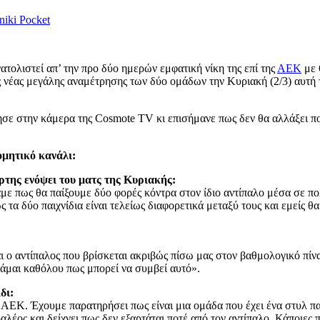
niki
Pocket
τολιστεί απ’ την προ δύο ημερών εμφατική νίκη της επί της
ΑΕΚ
με 
 νέας μεγάλης αναμέτρησης των δύο ομάδων την Κυριακή (2/3) αυτή 
σε στην κάμερα της Cosmote TV κι επισήμανε πως δεν θα αλλάξει πο
ομητικό κανάλι:
άρτης ενόψει του ματς της Κυριακής:
ε πως θα παίξουμε δύο φορές κόντρα στον ίδιο αντίπαλο μέσα σε πολύ
 τα δύο παιχνίδια είναι τελείως διαφορετικά μεταξύ τους και εμείς 
 ο αντίπαλος που βρίσκεται ακριβώς πίσω μας στον βαθμολογικό πίνακ
βάμαι καθόλου πως μπορεί να συμβεί αυτό».
δι:
 ΑΕΚ. Έχουμε παρατηρήσει πως είναι μια ομάδα που έχει ένα στυλ πα
αλέος και δείχνει πως δεν εξαρτάται ποτέ από τον αντίπαλο. Κάποιες