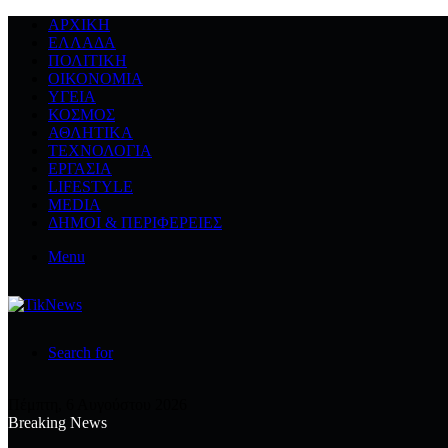
ΑΡΧΙΚΉ
ΕΛΛΆΔΑ
ΠΟΛΙΤΙΚΉ
ΟΙΚΟΝΟΜΊΑ
ΥΓΕΊΑ
ΚΌΣΜΟΣ
ΑΘΛΗΤΙΚΆ
ΤΕΧΝΟΛΟΓΙΆ
ΕΡΓΑΣΊΑ
LIFESTYLE
MEDIA
ΔΉΜΟΙ & ΠΕΡΙΦΈΡΕΙΕΣ
Menu
Search for
Πέμπτη, 6 Αυγούστου 2026
Breaking News