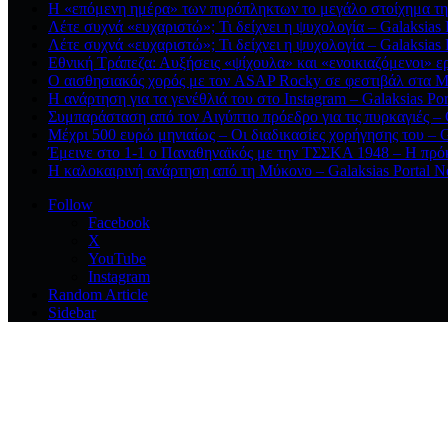
Η «επόμενη ημέρα» των πυρόπληκτων το μεγάλο στοίχημα της
Λέτε συχνά «ευχαριστώ»; Τι δείχνει η ψυχολογία – Galaksias
Λέτε συχνά «ευχαριστώ»; Τι δείχνει η ψυχολογία – Galaksias
Εθνική Τράπεζα: Αυξήσεις «ψίχουλα» και «ενοικιαζόμενοι» ε
Ο αισθησιακός χορός με τον ASAP Rocky σε φεστιβάλ στα Μ
Η ανάρτηση για τα γενέθλιά του στο Instagram – Galaksias Po
Συμπαράσταση από τον Αιγύπτιο πρόεδρο για τις πυρκαγιές – 
Μέχρι 500 ευρώ μηνιαίως – Οι διαδικασίες χορήγησης του – G
Έμεινε στο 1-1 ο Παναθηναϊκός με την ΤΣΣΚΑ 1948 – Η πρόκ
Η καλοκαιρινή ανάρτηση από τη Μύκονο – Galaksias Portal 
Follow
Facebook
X
YouTube
Instagram
Random Article
Sidebar